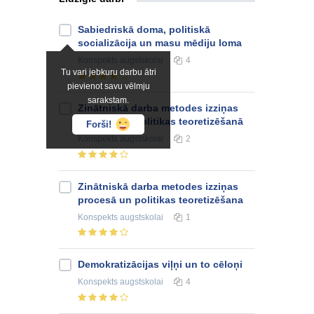
Sabiedriskā doma, politiskā
socializācija un masu mēdiju loma
Konspekts
augstskolai
4
Tu vari jebkuru darbu ātri
pievienot savu vēlmju
sarakstam.
Zinātniskā darba metodes izziņas
procesā un politikas teoretizēšanā
Forši!
Konspekts
augstskolai
2
Zinātniskā darba metodes izziņas
procesā un politikas teoretizēšana
Konspekts
augstskolai
1
Demokratizācijas viļņi un to cēloņi
Konspekts
augstskolai
4