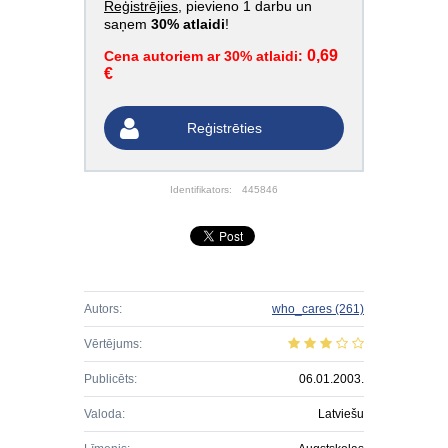
Reģistrējies
, pievieno 1 darbu un
saņem
30% atlaidi
!
0,69
Cena autoriem ar 30% atlaidi:
€
Reģistrēties
Identifikators:
445846
Autors:
who_cares
(261)
Vērtējums:
Publicēts:
06.01.2003.
Valoda:
Latviešu