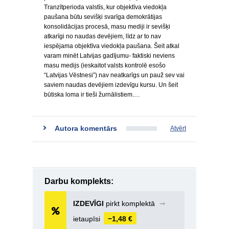
Tranzītperioda valstīs, kur objektīva viedokļa
paušana būtu sevišķi svarīga demokrātijas
konsolidācijas procesā, masu mediji ir sevišķi
atkarīgi no naudas devējiem, līdz ar to nav
iespējama objektīva viedokļa paušana. Šeit atkal
varam minēt Latvijas gadījumu- faktiski neviens
masu medijs (ieskaitot valsts kontrolē esošo
“Latvijas Vēstnesi”) nav neatkarīgs un pauž sev vai
saviem naudas devējiem izdevīgu kursu. Un šeit
būtiska loma ir tieši žurnālistiem.…
Autora komentārs
Atvērt
Darbu komplekts:
IZDEVĪGI
pirkt komplektā
➞
ietaupīsi
−1,48 €