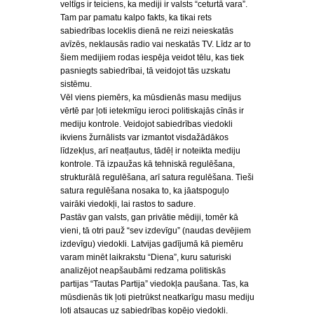
veltīgs ir teiciens, ka mediji ir valsts “ceturtā vara”.
Tam par pamatu kalpo fakts, ka tikai rets
sabiedrības loceklis dienā ne reizi neieskatās
avīzēs, neklausās radio vai neskatās TV. Līdz ar to
šiem medijiem rodas iespēja veidot tēlu, kas tiek
pasniegts sabiedrībai, tā veidojot tās uzskatu
sistēmu.
Vēl viens piemērs, ka mūsdienās masu medijus
vērtē par ļoti ietekmīgu ieroci politiskajās cīnās ir
mediju kontrole. Veidojot sabiedrības viedokli
ikviens žurnālists var izmantot visdažādākos
līdzekļus, arī neatļautus, tādēļ ir noteikta mediju
kontrole. Tā izpaužas kā tehniskā regulēšana,
strukturālā regulēšana, arī satura regulēšana. Tieši
satura regulēšana nosaka to, ka jāatspoguļo
vairāki viedokļi, lai rastos to sadure.
Pastāv gan valsts, gan privātie mēdiji, tomēr kā
vieni, tā otri pauž “sev izdevīgu” (naudas devējiem
izdevīgu) viedokli. Latvijas gadījumā kā piemēru
varam minēt laikrakstu “Diena”, kuru saturiski
analizējot neapšaubāmi redzama politiskās
partijas “Tautas Partija” viedokļa paušana. Tas, ka
mūsdienās tik ļoti pietrūkst neatkarīgu masu mediju
ļoti atsaucas uz sabiedrības kopējo viedokli.