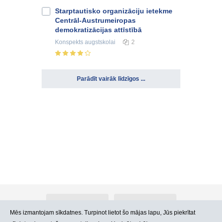
Starptautisko organizāciju ietekme
Centrāl-Austrumeiropas
demokratizācijas attīstībā
Konspekts
augstskolai
2
Parādīt vairāk līdzīgos ...
Par Atlants.lv
Reklāma
Mēs izmantojam sīkdatnes. Turpinot lietot šo mājas lapu, Jūs piekrītat