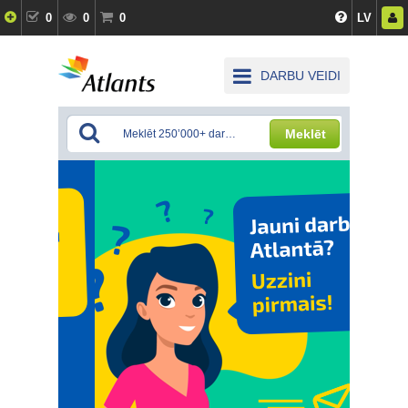
0
0
0
LV
DARBU VEIDI
Meklēt