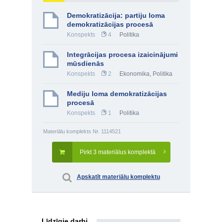
Demokratizācija: partiju loma
demokratizācijas procesā
Konspekts
4
Politika
Integrācijas procesa izaicinājumi
mūsdienās
Konspekts
2
Ekonomika
,
Politika
Mediju loma demokratizācijas
procesā
Konspekts
1
Politika
Materiālu komplekts Nr. 1114521
Pirkt 3 materiālus komplektā
Apskatīt materiālu komplektu
Līdzīgie darbi