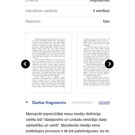
Līmenis:
Augstskolas
Literatūras saraksts:
3 vienības
Atsauces:
Nav
Darba fragments
Aizvērt
Manuprāt visprecīzākā masu mediju definīcija
varētu būt “starpposms un uzskatu veidotājs starp
sabiedrību un valsti”. Mūsdienās mediju loma
politiskajos procesos ir tik ļoti palielinājusies, ka ne