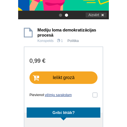
Aizvērt
.
.
Mediju loma demokratizācijas
procesā
Konspekts
1
Politika
0,99 €
Ielikt grozā
Pievienot
vēlmju sarakstam
Gribi lētāk?