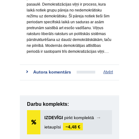
pasaulē. Demokratizācijas viļņi ir process, kura
laikā notiek grupu pāreja no nedemokrātisku
režīmu uz demokrātisku. Šī pāreja notiek tieši šim
periodam specifiskā laikā un saduras ar asām
pretrunām saistībā art esošo vadīšanu. Viļņus
raksturo liberāls raksturs un politiskās sistēmas
pārstrukturēšana uz daudz demokrātiskākām, taču
ne pilnībā. Modernās demokrātijas attīstības
periodā ir sastopami trīs demokratizācijas viļņi.…
Autora komentārs
Atvērt
Darbu komplekts:
IZDEVĪGI
pirkt komplektā
➞
ietaupīsi
−4,48 €