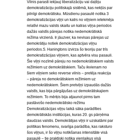
Vilnis parasti iekļauj liberalizāciju vai daļēju
demokratizāciju politiskajā sistēmā, kas nekļūs par
pilnīgi demokrātisku. Mūsdienu pasaulē notika 3
demokratizācijas viļņi un katrs no viļņiem ietekmēja
relatīvi mazu valsts skaitu un katras viļņa periodos
dažās valstīs pārejas notika nedemokrātiskā
režīma virzienā. Ir jāuzver, ka nevisas pārejas uz
demokrātiju notiek demokratizācijas viļņu
periodos.S. Haningtons izvirza šo teoriju par trīs
demokratizācijas viļņiem, kas aptvēra visu pasauli.
Šie viļņi nozīmē pāreju no nedemokrātiskiem valsts
režīmiem uz demokrātiskiem. Taču ikvienam no
šiem viļņiem seko reverse vilnis – pretēja reakcija
– pāreja no demokrātiskiem režīmiem uz
nedemokrātiskiem. Šiem pretviļņi izpaudās dažās
valstīs, kas bija pārgājušas uz demokrātiskajiem
režīmiem. To mērķis bija atjaunot pirms tam
pastāvošo nedemokrātisko režīmu
Demokratizācijas viļņu laikā sāka parādīties
demokrātiskās institūcijas, kuras 20. gs pārņēma
daudzas valstis. Demokrātijas viļņi ir uzskatāmi par
politikas fenomenu, svarīga parādība, kas raksturo
šos viļņus, ir šo viļņu notikšanas intensitāte visā
pasaulē – tie praktiski notika vienlaikus visā