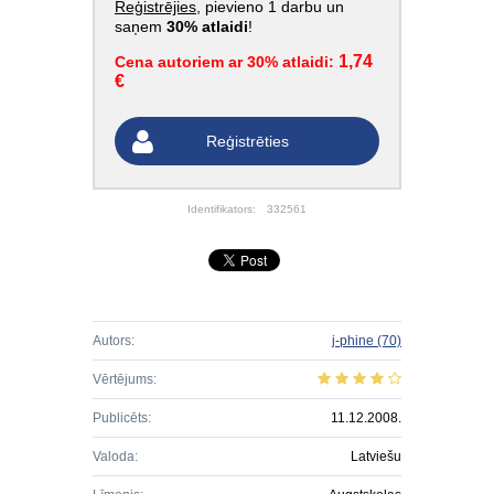
Reģistrējies
, pievieno 1 darbu un
saņem
30% atlaidi
!
1,74
Cena autoriem ar 30% atlaidi:
€
Reģistrēties
Identifikators:
332561
Autors:
j-phine
(70)
Vērtējums:
Publicēts:
11.12.2008.
Valoda:
Latviešu