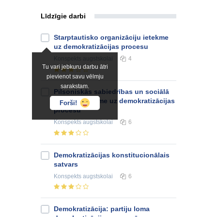
Līdzīgie darbi
Starptautisko organizāciju ietekme
uz demokratizācijas procesu
Konspekts
augstskolai
4
Tu vari jebkuru darbu ātri
pievienot savu vēlmju
sarakstam.
Pilsoniskās sabiedrības un sociālā
kapitāla ietekme uz demokratizācijas
Forši!
procesu
Konspekts
augstskolai
6
Demokratizācijas konstitucionālais
satvars
Konspekts
augstskolai
6
Demokratizācija: partiju loma