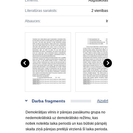
Līmenis:
Augstskolas
Literatūras saraksts:
2 vienības
Atsauces:
Ir
Darba fragments
Aizvērt
Demokrātijas vilnis ir pārejas pasākumu grupa no
nedemokrātiskā uz demokrātisko režīmu, kas
notiek noteikta laika periodā un kas būtiski pārspēj
skaita ziņā pārejas pretējā virzienā šī laika perioda.