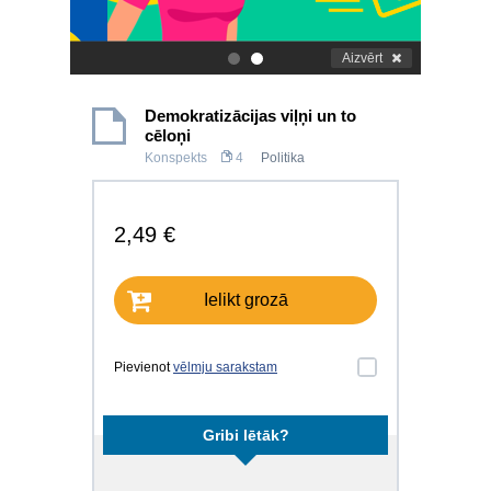
Aizvērt
.
.
Demokratizācijas viļņi un to
cēloņi
Konspekts
4
Politika
2,49 €
Ielikt grozā
Pievienot
vēlmju sarakstam
Gribi lētāk?