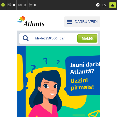
0
0
0
LV
DARBU VEIDI
Meklēt