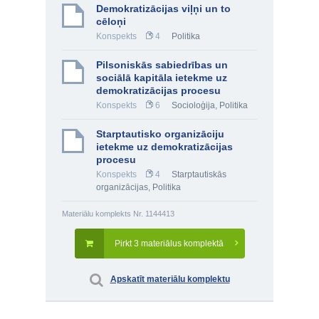
Demokratizācijas viļņi un to
cēloņi
Konspekts
4
Politika
Pilsoniskās sabiedrības un
sociālā kapitāla ietekme uz
demokratizācijas procesu
Konspekts
6
Socioloģija
,
Politika
Starptautisko organizāciju
ietekme uz demokratizācijas
procesu
Konspekts
4
Starptautiskās
organizācijas
,
Politika
Materiālu komplekts Nr. 1144413
Pirkt 3 materiālus komplektā
Apskatīt materiālu komplektu