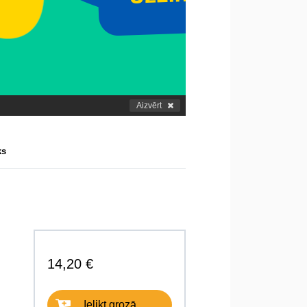
Aizvērt
ks
14,20 €
Ielikt grozā