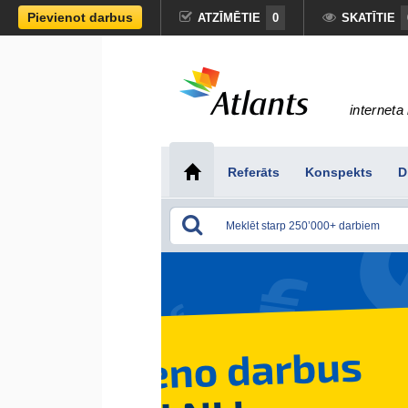
Pievienot darbus
ATZĪMĒTIE
0
SKATĪTIE
interneta 
Referāts
Konspekts
D