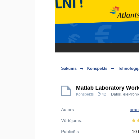
Sākums
Konspekts
Tehnoloģij
Matlab Laboratory Wor
Konspekts
42
Datori, elektro
Autors:
ora
Vērtējums:
Publicēts:
10.