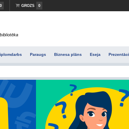
0
GROZS
0
bibliotēka
iplomdarbs
Paraugs
Biznesa plāns
Eseja
Prezentāci