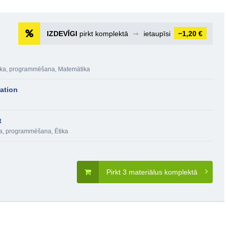
IZDEVĪGI
pirkt komplektā
➞
ietaupīsi
−1,20 €
nika, programmēšana
,
Matemātika
ation
t
ika, programmēšana
,
Ētika
Pirkt 3 materiālus komplektā