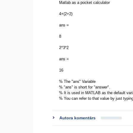
Matlab as a pocket calculator
4+(2+2)
ans =
8
2^3*2
ans =
16
% The "ans" Variable
% "ans" is short for "answer".
% It is used in MATLAB as the default var
% You can refer to that value by just typi
Autora komentārs