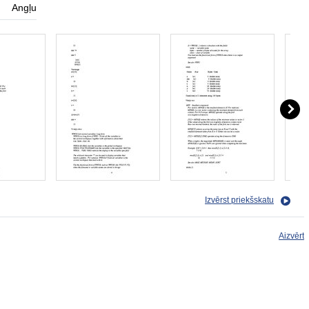
Angļu
Izvērst priekšskatu
Aizvērt