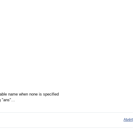
iable name when none is specified
ng "ans"…
Atvērt