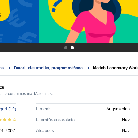
.
.
as
Datori, elektronika, programmēšana
Matlab Laboratory Wor
ks
nika, programmēšana
,
Matemātika
nged
(19)
Līmenis:
Augstskolas
Literatūras saraksts:
Nav
Atsauces:
Nav
01.2007.