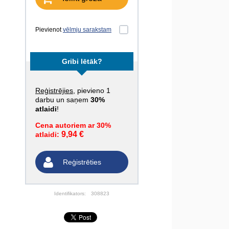
Pievienot
vēlmju sarakstam
Gribi lētāk?
Reģistrējies
, pievieno 1
darbu un saņem
30%
atlaidi
!
Cena autoriem ar 30%
9,94 €
atlaidi:
Reģistrēties
Identifikators:
308823