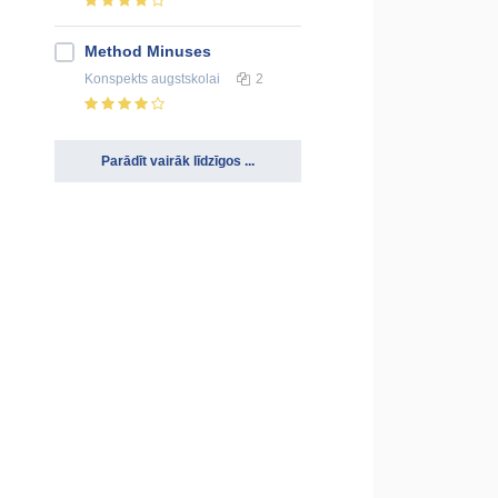
Method Minuses
Konspekts
augstskolai
2
Parādīt vairāk līdzīgos ...