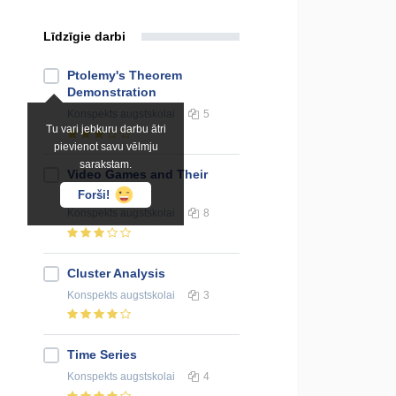
Līdzīgie darbi
Ptolemy's Theorem
Demonstration
Konspekts
augstskolai
5
Tu vari jebkuru darbu ātri
pievienot savu vēlmju
sarakstam.
Video Games and Their
Effect
Forši!
Konspekts
augstskolai
8
Cluster Analysis
Konspekts
augstskolai
3
Time Series
Konspekts
augstskolai
4