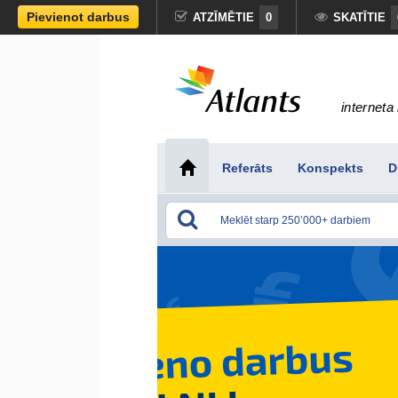
Pievienot darbus
ATZĪMĒTIE
0
SKATĪTIE
interneta 
Referāts
Konspekts
D