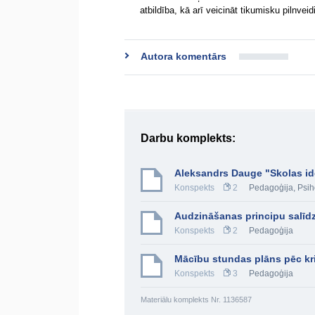
atbildība, kā arī veicināt tikumisku pilnvei
Autora komentārs
Darbu komplekts:
Aleksandrs Dauge "Skolas id
Konspekts
2
Pedagoģija
,
Psih
Audzināšanas principu salīd
Konspekts
2
Pedagoģija
Mācību stundas plāns pēc kr
Konspekts
3
Pedagoģija
Materiālu komplekts Nr. 1136587