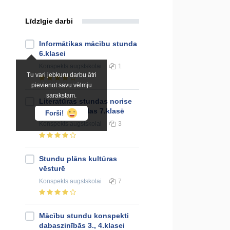
Līdzīgie darbi
Informātikas mācību stunda
6.klasei
Konspekts
augstskolai
1
Tu vari jebkuru darbu ātri
pievienot savu vēlmju
sarakstam.
Literatūras stundas norise
speciālās skolas 7.klasē
Forši!
Konspekts
augstskolai
3
Stundu plāns kultūras
vēsturē
Konspekts
augstskolai
7
Mācību stundu konspekti
dabaszinībās 3., 4.klasei