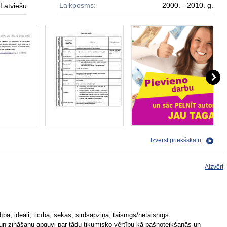
Laikposms:
2000. - 2010. g.
Latviešu
Izvērst priekšskatu
Aizvērt
dība, ideāli, ticība, sekas, sirdsapziņa, taisnīgs/netaisnīgs
un zināšanu apguvi par tādu tikumisko vērtību kā pašnoteikšanās un