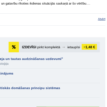
di un gatavību rīkoties ikdienas situācijās saskaņā ar šo vērtību.…
Atvērt
IZDEVĪGI
pirkt komplektā
➞
ietaupīsi
−1,48 €
eja un tautas audzināšanas uzdevumi"
oloģija
zinājums
itiskās domāšanas principu sistēmas