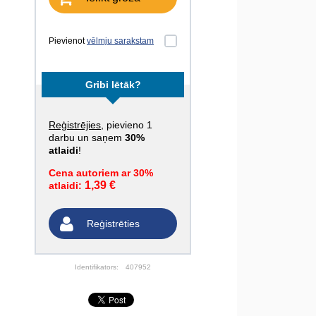
Pievienot
vēlmju sarakstam
Gribi lētāk?
Reģistrējies
, pievieno 1
darbu un saņem
30%
atlaidi
!
Cena autoriem ar 30%
1,39 €
atlaidi:
Reģistrēties
Identifikators:
407952