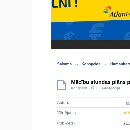
Sākums
Konspekts
Humanitārā
Mācību stundas plāns p
Konspekts
3
Pedagoģija
Autors:
Et
Vērtējums:
Publicēts:
21.