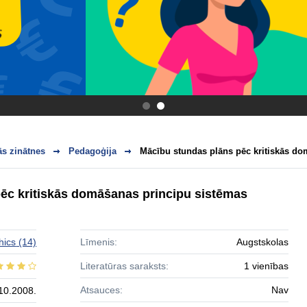
.
.
s zinātnes
Pedagoģija
Mācību stundas plāns pēc kritiskās dom
ēc kritiskās domāšanas principu sistēmas
hics
(14)
Līmenis:
Augstskolas
Literatūras saraksts:
1 vienības
Atsauces:
Nav
10.2008.