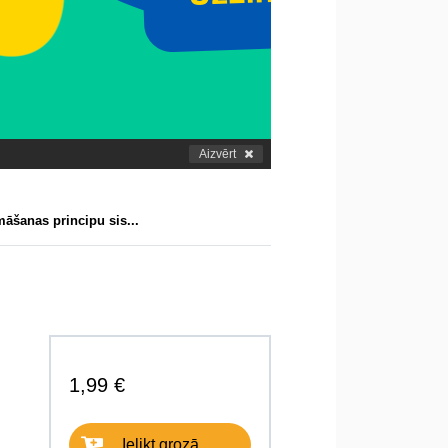
Aizvērt
āšanas principu sis...
1,99 €
Ielikt grozā