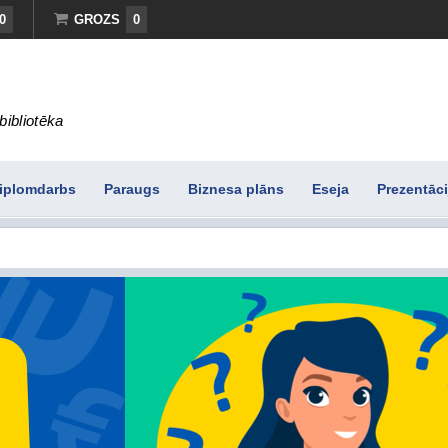
0
GROZS
0
bibliotēka
iplomdarbs
Paraugs
Biznesa plāns
Eseja
Prezentāci