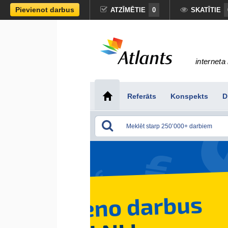
Pievienot darbus
ATZĪMĒTIE
0
SKATĪTIE
interneta 
Referāts
Konspekts
D