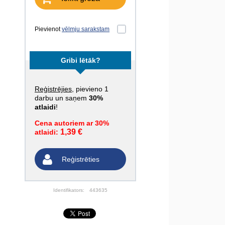
Pievienot
vēlmju sarakstam
Gribi lētāk?
Reģistrējies
, pievieno 1
darbu un saņem
30%
atlaidi
!
Cena autoriem ar 30%
1,39 €
atlaidi:
Reģistrēties
Identifikators:
443635