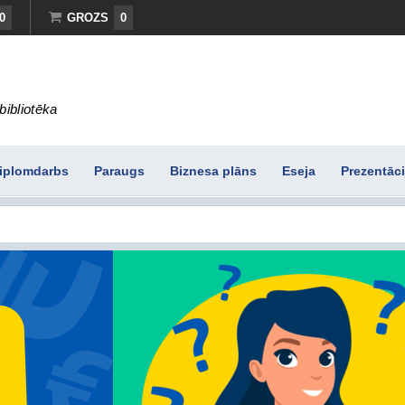
0
GROZS
0
bibliotēka
iplomdarbs
Paraugs
Biznesa plāns
Eseja
Prezentāci