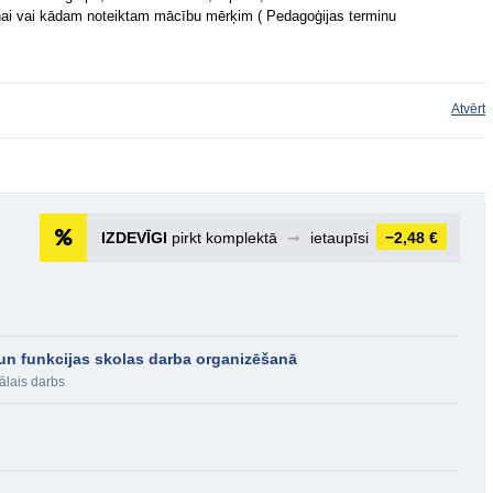
anai vai kādam noteiktam mācību mērķim ( Pedagoģijas terminu
Atvērt
IZDEVĪGI
pirkt komplektā
➞
ietaupīsi
−2,48 €
n funkcijas skolas darba organizēšanā
ālais darbs