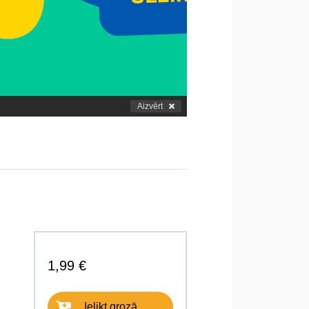
Aizvērt
1,99 €
Ielikt grozā