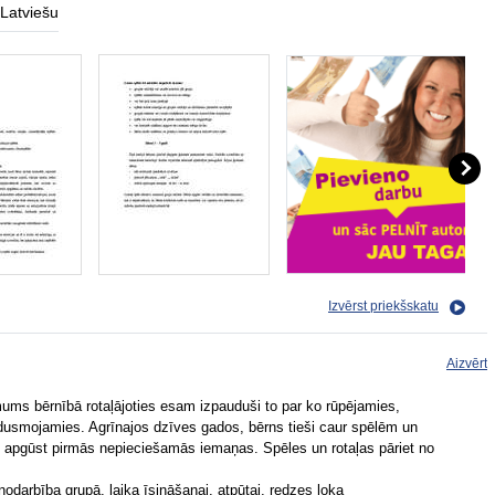
Latviešu
Izvērst priekšskatu
Aizvērt
mums bērnībā rotaļājoties esam izpauduši to par ko rūpējamies,
dusmojamies. Agrīnajos dzīves gados, bērns tieši caur spēlēm un
apgūst pirmās nepieciešamās iemaņas. Spēles un rotaļas pāriet no
nodarbība grupā, laika īsināšanai, atpūtai, redzes loka