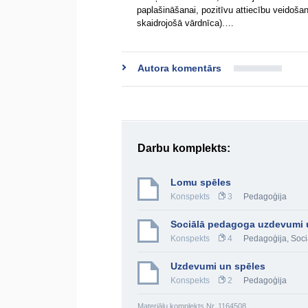
paplašināšanai, pozitīvu attiecību veidoš
skaidrojošā vārdnīca).…
Autora komentārs
Darbu komplekts:
Lomu spēles
Konspekts
3
Pedagoģija
Sociālā pedagoga uzdevumi u
Konspekts
4
Pedagoģija
,
Soci
Uzdevumi un spēles
Konspekts
2
Pedagoģija
Materiālu komplekts Nr. 1164508