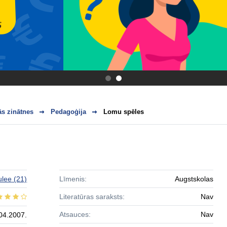
.
.
s zinātnes
Pedagoģija
Lomu spēles
ulee
(21)
Līmenis:
Augstskolas
Literatūras saraksts:
Nav
Atsauces:
Nav
04.2007.