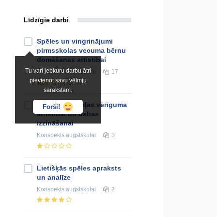
Līdzīgie darbi
Spēles un vingrinājumi
pirmsskolas vecuma bērnu
domāšanas attīstībai
Tu vari jebkuru darbu ātri
Konspekts
augstskolai
17
pievienot savu vēlmju
sarakstam.
Spēles un rotaļas vērīguma
Forši!
attīstībai un dabas
izzināšanai
Konspekts
augstskolai
3
Lietišķās spēles apraksts
un analīze
Konspekts
augstskolai
2