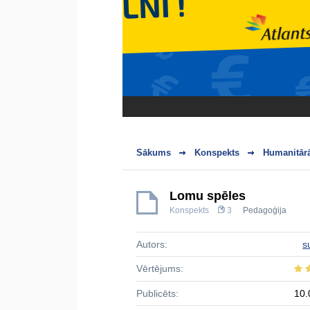
Sākums
Konspekts
Humanitārā
Lomu spēles
Konspekts
3
Pedagoģija
Autors:
s
Vērtējums:
Publicēts:
10.