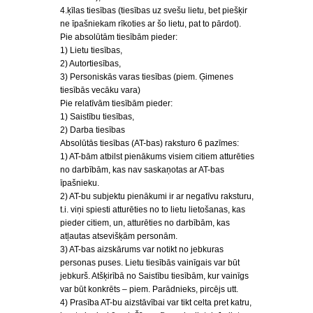
4.ķīlas tiesības (tiesības uz svešu lietu, bet piešķir
ne īpašniekam rīkoties ar šo lietu, pat to pārdot).
Pie absolūtām tiesībām pieder:
1) Lietu tiesības,
2) Autortiesības,
3) Personiskās varas tiesības (piem. Ģimenes
tiesībās vecāku vara)
Pie relatīvām tiesībām pieder:
1) Saistību tiesības,
2) Darba tiesības
Absolūtās tiesības (AT-bas) raksturo 6 pazīmes:
1) AT-bām atbilst pienākums visiem citiem atturēties
no darbībām, kas nav saskaņotas ar AT-bas
īpašnieku.
2) AT-bu subjektu pienākumi ir ar negatīvu raksturu,
t.i. viņi spiesti atturēties no to lietu lietošanas, kas
pieder citiem, un, atturēties no darbībām, kas
atļautas atsevišķām personām.
3) AT-bas aizskārums var notikt no jebkuras
personas puses. Lietu tiesībās vainīgais var būt
jebkurš. Atšķirībā no Saistību tiesībām, kur vainīgs
var būt konkrēts – piem. Parādnieks, pircējs utt.
4) Prasība AT-bu aizstāvībai var tikt celta pret katru,