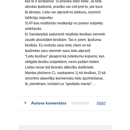
kas to ir aizskārusi. Šī prasība seko lietai. Ja lieta
atrodas īpašumā, prasību var celt pret to, pie kura
tā atrodas. Lietu var atprasīt no jebkura, izņemot
labticīgu ieguvēju
5) AT-bas nodibinās neatkarīgi no pasīvo subjektu
velēšanās.
6) Savstarpējā sadursmē relatīvās tiesības vienmēr
zaudē absolūtām tiesībām. Tas ir, piem. Īpašuma
tiesībās. Es nododu savu lietu citam un kā
īpašnieks varu vienmēr savu lietu atprasīt.
"Lietu tiesības" jāsaprot kā noteikumu kopums, kas
obligāts tiesību subjektiem, nevis pašām lietām.
Lietas nevar būt tiesisko attiecību dalībnieki.
Mantas jēdziens CL sastopams 1) kā tiesības, 2) kā
sinonīms atsevišķu ķermenisku lietu apzīmēšanai,
tā, piemēram, norādot uz "apslēptu mantu".…
Autora komentārs
Atvērt