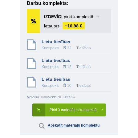
Darbu komplekts:
IZDEVĪGI
pirkt komplektā
➞
ietaupīsi
−10,98 €
Lietu tiesības
Konspekts
22
Tiesības
Lietu tiesības
Konspekts
13
Tiesības
Lietu tiesības
Konspekts
10
Tiesības
Materiālu komplekts Nr. 1193767
Pirkt 3 materiālus komplektā
Apskatīt materiālu komplektu