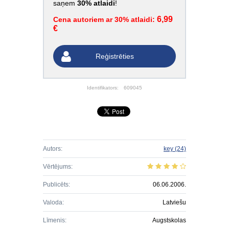
saņem
30% atlaidi
!
6,99
Cena autoriem ar 30% atlaidi:
€
Reģistrēties
Identifikators:
609045
Autors:
key
(24)
Vērtējums:
Publicēts:
06.06.2006.
Valoda:
Latviešu
Līmenis:
Augstskolas