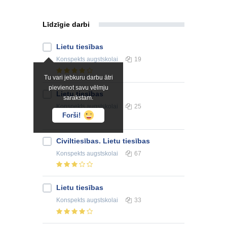
Līdzīgie darbi
Lietu tiesības
Konspekts
augstskolai
19
Tu vari jebkuru darbu ātri
pievienot savu vēlmju
Lietu tiesības
sarakstam.
Konspekts
augstskolai
25
Forši!
Civiltiesības. Lietu tiesības
Konspekts
augstskolai
67
Lietu tiesības
Konspekts
augstskolai
33