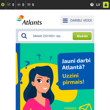
0
0
0
LV
DARBU VEIDI
Meklēt