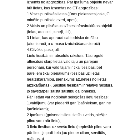
izņemts no apgrozības. Par īpašuma objektu nevar
būt lietas, kas izņemtas no CT apgrozības:
1.Visas publiskās lietas (jūras piekrastes josla, CL
minētie publiskie ezeri, upes);
2.Valsts un pilsētas nozīmes infrastruktūras objekti
(ielas, autoceļi, tuneļi, tilti);
3.Lietas, kas apdraud sabiedrisko drošību
(atomieroči, u.c. masu iznīcināšanas ieroči)
4.Cilvēks, pase, utt.
Lietu tiesībām ir absolūts raksturs. Tās regulē
attiecības starp lietas valdītāju un pārējām
personām, kur valdītājam ir tikai tiesības, bet
pārējiem tikai pienākums (tiesības uz lietas
neaizskaramību, pienākums atturēties no lietas
aizskaršanas). Saistību tiesībām ir relatīvs raksturs,
jo savstarpēji saista saistību dalībniekus.
Pār lietām var nodibināt sekojošas lietu tiesības:
1.valdījumu (var piederēt gan īpašniekam, gan ne
īpašniekam);
2.īpašumu (galvenais lietu tiesību veids, piešķir
pilnu varu pār lietu);
3.lietu tiesības uz svešu lietu (nepiešķir pilnu varu
pār lietu, jo pati lieta jau pieder citam; servitūts,
reālnasta);