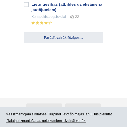
Lietu tiesības (atbildes uz eksāmena
jautājumiem)
Konspekts
augstskolai
22
Parādīt vairāk līdzīgos ...
Par Atlants.lv
Reklāma
Mēs izmantojam sīkdatnes. Turpinot lietot šo mājas lapu, Jūs piekrītat
sīkdatņu izmantošanas noteikumiem. Uzzināt vairāk.