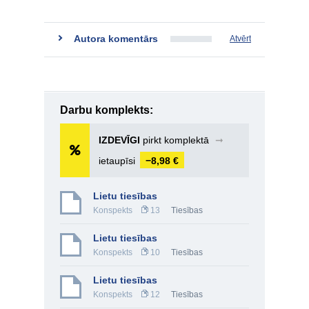
Autora komentārs
Atvērt
Darbu komplekts:
IZDEVĪGI
pirkt komplektā
➞
ietaupīsi
−8,98 €
Lietu tiesības
Konspekts
13
Tiesības
Lietu tiesības
Konspekts
10
Tiesības
Lietu tiesības
Konspekts
12
Tiesības