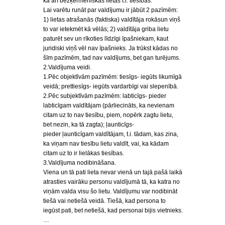
kā arī bezķermeniskas lietas t.i. tiesības.
Lai varētu runāt par valdījumu ir jābūt 2 pazīmēm:
1) lietas atrašanās (faktiska) valdītāja rokāsun viņš
to var ietekmēt kā vēlās; 2) valdītāja griba lietu
paturēt sev un rīkoties līdzīgi īpašniekam, kaut
juridiski viņš vēl nav īpašnieks. Ja trūkst kādas no
šīm pazīmēm, tad nav valdījums, bet gan turējums.
2.Valdījuma veidi.
1.Pēc objektīvām pazīmēm: tiesīgs- iegūts likumīgā
veidā; prettiesīgs- iegūts vardarbīgi vai slepenībā.
2.Pēc subjektīvām pazīmēm: labticīgs- pieder
labticīgam valdītājam (pārliecināts, ka nevienam
citam uz to nav tiesību, piem, nopērk zagtu lietu,
bet nezin, ka tā zagta); ļaunticīgs-
pieder ļaunticīgam valdītājam, t.i. tādam, kas zina,
ka viņam nav tiesību lietu valdīt, vai, ka kādam
citam uz to ir lielākas tiesības.
3.Valdījuma nodibināšana.
Viena un tā pati lieta nevar vienā un tajā pašā laikā
atrasties vairāku personu valdījumā tā, ka katra no
viņām valda visu šo lietu. Valdījumu var nodibināt
tiešā vai netiešā veidā. Tiešā, kad persona to
iegūst pati, bet netiešā, kad personai bijis vietnieks.
…