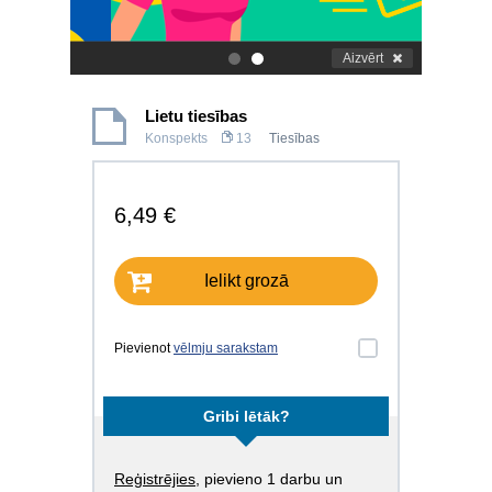
Aizvērt
.
.
Lietu tiesības
Konspekts
13
Tiesības
6,49 €
Ielikt grozā
Pievienot
vēlmju sarakstam
Gribi lētāk?
Reģistrējies
, pievieno 1 darbu un