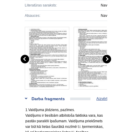
Literatūras saraksts:
Nav
Atsauces:
Nav
Darba fragments
Aizvērt
1.Valdījuma jēdziens, pazīmes.
Valdījums ir tiesībām atbilstoša faktiska vara, kas
pastāv paralēli īpašumam. Valdījuma priekšmets
var būt kā lietas šaurākā nozīmē t.i. ķermeniskas,