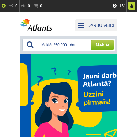
0
0
0
LV
DARBU VEIDI
Meklēt