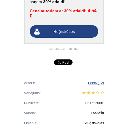
saņem
30% atlaidi
!
4,54
Cena autoriem ar 30% atlaidi:
€
Reģistrēties
Identifikators:
346849
Autors:
Leida
(12)
Vērtējums:
Publicēts:
06.05.2008.
Valoda:
Latviešu
Līmenis:
Augstskolas