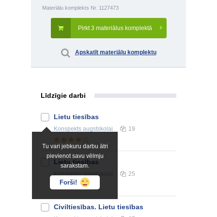
Materiālu komplekts Nr. 1127473
Pirkt 3 materiālus komplektā
Apskatīt materiālu komplektu
Līdzīgie darbi
Lietu tiesības
Konspekts
augstskolai
19
Tu vari jebkuru darbu ātri
pievienot savu vēlmju
Lietu tiesības
sarakstam.
Konspekts
augstskolai
25
Forši!
Civiltiesības. Lietu tiesības