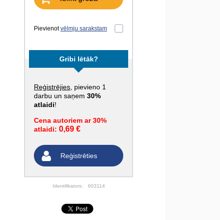
Pievienot
vēlmju sarakstam
Gribi lētāk?
Reģistrējies
, pievieno 1
darbu un saņem
30%
atlaidi
!
Cena autoriem ar 30%
0,69 €
atlaidi:
Reģistrēties
Identifikators:
603114