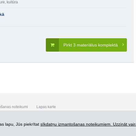
ure, kultūra
ikā
Pirkt 3 materiālus komplektā
ošanas noteikumi
Lapas karte
s lapu, Jūs piekrītat
sīkdatņu izmantošanas noteikumiem. Uzzināt vair