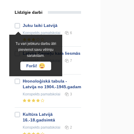
Līdzīgie darbi
Juku laiki Latvijā
Konspekts
pamatskolai
6
Tu vari jebkuru darbu ātri
pievienot savu vēlmju
Latvija Ziemeļu kara liesmās
sarakstam.
Konspekts
pamatskolai
7
Forši!
Hronoloģiskā tabula -
Latvija no 1904.-1945.gadam
Konspekts
pamatskolai
3
Kultūra Latvijā
16.-18.gadsimtā
Konspekts
pamatskolai
2