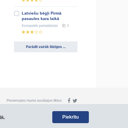
Latviešu bēgļi Pirmā
pasaules kara laikā
Konspekts
pamatskolai
3
Parādīt vairāk līdzīgos ...
Pievienojies mums sociālajos tīklos:
Piekrītu
āk.