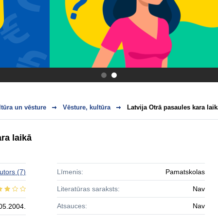
.
.
ltūra un vēsture
Vēsture, kultūra
Latvija Otrā pasaules kara laik
ra laikā
utors
(7)
Līmenis:
Pamatskolas
Literatūras saraksts:
Nav
Atsauces:
Nav
05.2004.