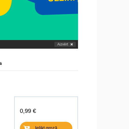
Aizvērt
ā
0,99 €
Ielikt grozā