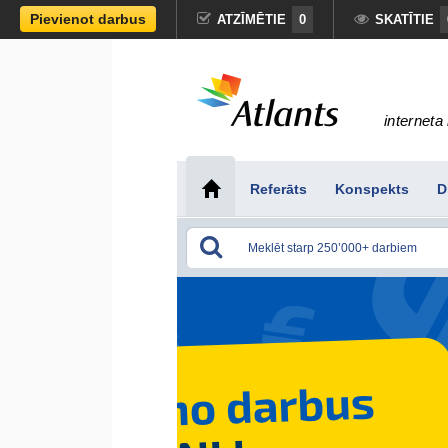
Pievienot darbus
ATZĪMĒTIE
0
SKATĪTIE
interneta 
Referāts
Konspekts
D