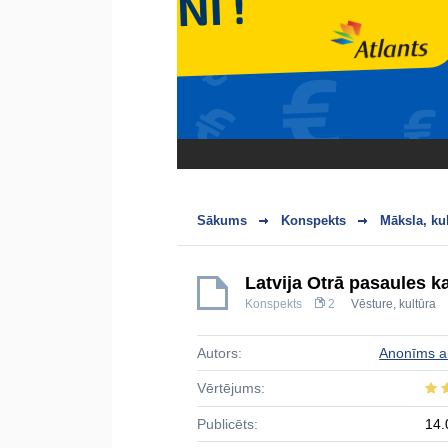
Sākums
Konspekts
Māksla, ku
Latvija Otrā pasaules ka
Konspekts
2
Vēsture, kultūra
Autors:
Anonīms a
Vērtējums:
Publicēts:
14.