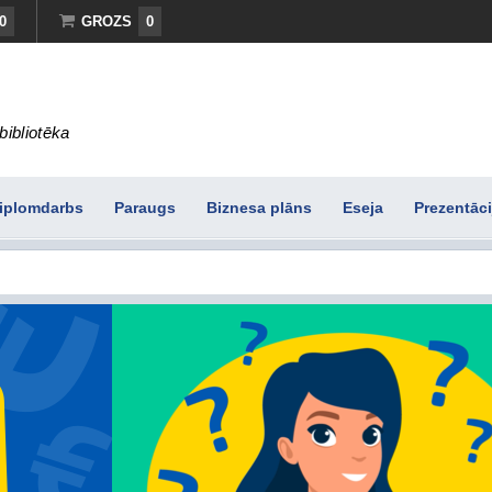
0
GROZS
0
bibliotēka
iplomdarbs
Paraugs
Biznesa plāns
Eseja
Prezentāci