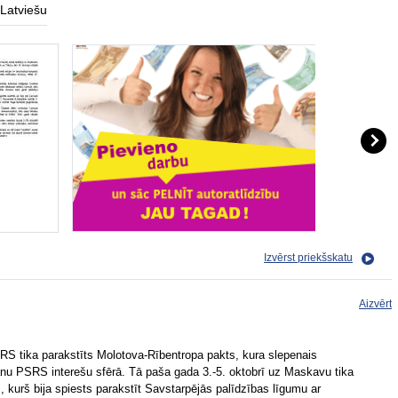
Latviešu
Izvērst priekšskatu
Aizvērt
RS tika parakstīts Molotova-Rībentropa pakts, kura slepenais
anu PSRS interešu sfērā. Tā paša gada 3.-5. oktobrī uz Maskavu tika
s, kurš bija spiests parakstīt Savstarpējās palīdzības līgumu ar