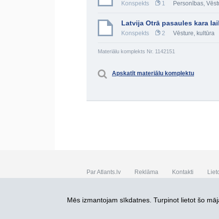
Konspekts
1
Personības
,
Vēst
Latvija Otrā pasaules kara la
Konspekts
2
Vēsture, kultūra
Materiālu komplekts Nr. 1142151
Apskatīt materiālu komplektu
Par Atlants.lv
Reklāma
Kontakti
Liet
SIA „CDI” © 2002 - 2026
Mēs izmantojam sīkdatnes. Turpinot lietot šo māja