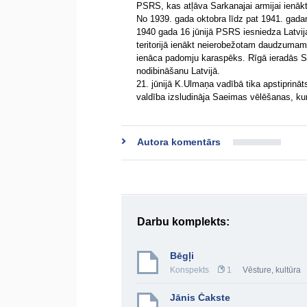
PSRS, kas atļāva Sarkanajai armijai ienākt L
No 1939. gada oktobra līdz pat 1941. gadam 
1940 gada 16 jūnijā PSRS iesniedza Latvijai
teritorijā ienākt neierobežotam daudzumam 
ienāca padomju karaspēks. Rīgā ieradās St
nodibināšanu Latvijā.
21. jūnijā K.Ulmaņa vadībā tika apstiprināts
valdība izsludināja Saeimas vēlēšanas, kura
Autora komentārs
Darbu komplekts:
Bēgļi
Konspekts
1
Vēsture, kultūra
Jānis Čakste