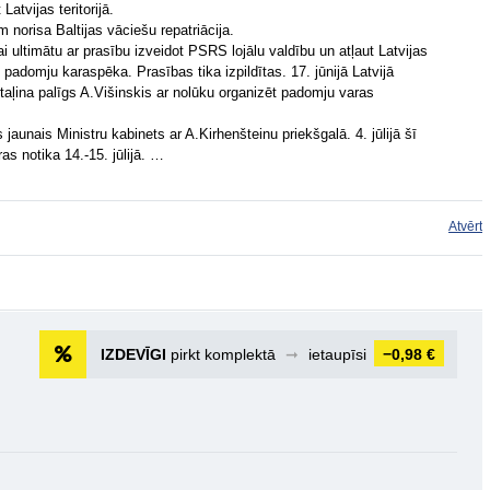
atvijas teritorijā.
norisa Baltijas vāciešu repatriācija.
 ultimātu ar prasību izveidot PSRS lojālu valdību un atļaut Latvijas
padomju karaspēka. Prasības tika izpildītas. 17. jūnijā Latvijā
aļina palīgs A.Višinskis ar nolūku organizēt padomju varas
 jaunais Ministru kabinets ar A.Kirhenšteinu priekšgalā. 4. jūlijā šī
s notika 14.-15. jūlijā. …
Atvērt
IZDEVĪGI
pirkt komplektā
➞
ietaupīsi
−0,98 €