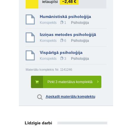
ietaupīsi
−2,48 €
Humānistiskā psiholoģija
Konspekts
1
Psiholoģija
Izziņas metodes psiholoģijā
Konspekts
6
Psiholoģija
Vispārīgā psiholoģija
Konspekts
3
Psiholoģija
Materiālu komplekts Nr. 1141246
Pirkt 3 materiālus komplektā
Apskatīt materiālu komplektu
Līdzīgie darbi