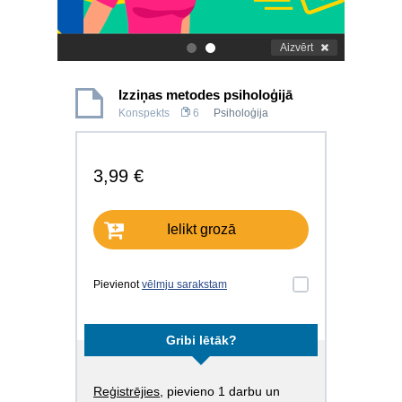
Aizvērt
.
.
Izziņas metodes psiholoģijā
Konspekts
6
Psiholoģija
3,99 €
Ielikt grozā
Pievienot
vēlmju sarakstam
Gribi lētāk?
Reģistrējies
, pievieno 1 darbu un