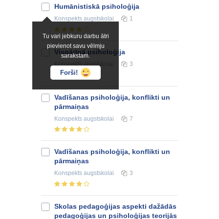
Humānistiskā psiholoģija
Konspekts
augstskolai
1
Tu vari jebkuru darbu ātri
pievienot savu vēlmju
Vispārīgā psiholoģija
sarakstam.
Konspekts
augstskolai
3
Forši!
Vadīšanas psiholoģija, konflikti un
pārmaiņas
Konspekts
augstskolai
7
Vadīšanas psiholoģija, konflikti un
pārmaiņas
Konspekts
augstskolai
3
Skolas pedagoģijas aspekti dažādās
pedagoģijas un psiholoģijas teorijās