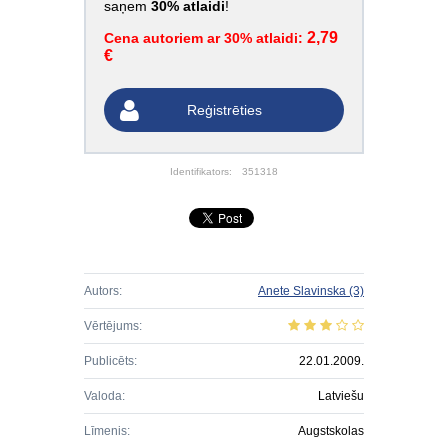
saņem
30% atlaidi
!
2,79
Cena autoriem ar 30% atlaidi:
€
Reģistrēties
Identifikators:
351318
Autors:
Anete Slavinska
(3)
Vērtējums:
Publicēts:
22.01.2009.
Valoda:
Latviešu
Līmenis:
Augstskolas