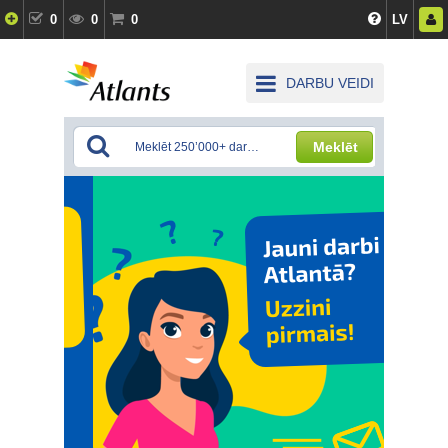
0
0
0
LV
DARBU VEIDI
Meklēt