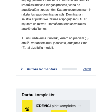
atspoguļošana. Domāšana ir viens no veidiem, kā
izpaužas indivīda izziņas process, viena no
augstākajām izpausmēm. Katram vecumposmam ir
raksturīgs savs domāšanas stils. Domāšana ir
saistīta ar juteklisko izziņas atspoguļošanu t.i. ar
sajūtām un uztveri. Domāšana iedalās vairākos
apakšnodalījumos.
1. Jūsu uzdevums ir noteikt, kuram no pieciem (5)
atbilžu variantiem būtu jāaizvieto jautājuma zīme
(?), lai aizpildītu modeli.
…
Autora komentārs
Atvērt
Darbu komplekts:
IZDEVĪGI
pirkt komplektā
➞