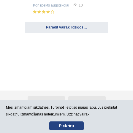
Konspekts
augstskolai
10
Parādīt vairāk līdzīgos ...
Par Atlants.lv
Reklāma
Mēs izmantojam sīkdatnes. Turpinot lietot šo mājas lapu, Jūs piekrītat
sīkdatņu izmantošanas noteikumiem. Uzzināt vairāk.
Kontakti
Lietošanas noteikumi
Piekrītu