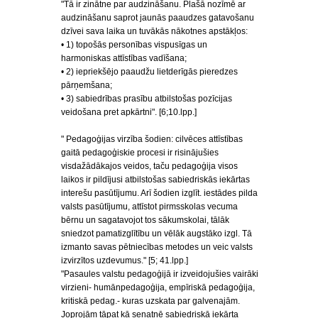
"Tā ir zinātne par audzināšanu. Plašā nozīmē ar
audzināšanu saprot jaunās paaudzes gatavošanu
dzīvei sava laika un tuvākās nākotnes apstākļos:
• 1) topošās personības vispusīgas un
harmoniskas attīstības vadīšana;
• 2) iepriekšējo paaudžu lietderīgās pieredzes
pārņemšana;
• 3) sabiedrības prasību atbilstošas pozīcijas
veidošana pret apkārtni". [6;10.lpp.]
" Pedagoģijas virzība šodien: cilvēces attīstības
gaitā pedagoģiskie procesi ir risinājušies
visdažādākajos veidos, taču pedagoģija visos
laikos ir pildījusi atbilstošas sabiedriskās iekārtas
interešu pasūtījumu. Arī šodien izglīt. iestādes pilda
valsts pasūtījumu, attīstot pirmsskolas vecuma
bērnu un sagatavojot tos sākumskolai, tālāk
sniedzot pamatizglītību un vēlāk augstāko izgl. Tā
izmanto savas pētniecības metodes un veic valsts
izvirzītos uzdevumus." [5; 41.lpp.]
"Pasaules valstu pedagoģijā ir izveidojušies vairāki
virzieni- humānpedagoģija, empīriskā pedagoģija,
kritiskā pedag.- kuras uzskata par galvenajām.
Joprojām tāpat kā senatnē sabiedriskā iekārta