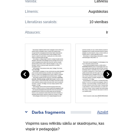
Valoda:
Latviešu
Līmenis:
Augstskolas
Literatūras saraksts:
10 vienības
Atsauces:
Ir
Darba fragments
Aizvērt
Vispirms savu refērātu sākšu ar skaidrojumu, kas
vispār ir pedagoģija?