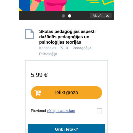
Aizvērt
.
.
Skolas pedagoģijas aspekti
dažādās pedagoģijas un
psiholoģijas teorijās
Konspekts
10
Pedagoģija
,
Psiholoģija
5,99 €
Ielikt grozā
Pievienot
vēlmju sarakstam
Gribi lētāk?