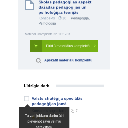
Skolas pedagoģijas aspekti
dažādās pedagoģijas un
psiholoģijas teorijās
Konspekts
10
Pedagoģija
,
Psiholoģija
Materiālu komplekts Nr. 1121783
Pirkt 3 materiālus komplektā
Apskatīt materiālu komplektu
Līdzīgie darbi
Valsts stratēģija speciālās
pedagoģijas jomā
Konspekts
augstskolai
7
Tu vari jebkuru darbu ātri
pievienot savu vēlmju
sarakstam.