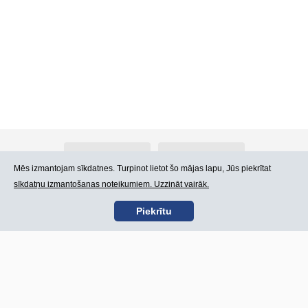
Par Atlants.lv
Reklāma
Mēs izmantojam sīkdatnes. Turpinot lietot šo mājas lapu, Jūs piekrītat
sīkdatņu izmantošanas noteikumiem. Uzzināt vairāk.
Kontakti
Lietošanas noteikumi
Piekrītu
SIA „CDI” © 2002 -
Lapas karte
2026