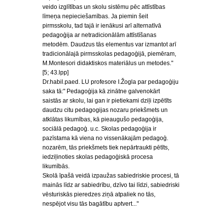
veido izglītības un skolu sistēmu pēc attīstības
līmeņa nepieciešamības. Ja piemin šeit
pirmsskolu, tad tajā ir ienākusi arī alternatīvā
pedagoģija ar netradicionālām attīstīšanas
metodēm. Daudzus tās elementus var izmantot arī
tradicionālajā pirmsskolas pedagoģijā, piemēram,
M.Montesori didaktiskos materiālus un metodes."
[5; 43.lpp]
Dr.habil.paed. LU profesore I.Žogla par pedagoģiju
saka tā:" Pedagoģija kā zinātne galvenokārt
saistās ar skolu, lai gan ir pietiekami dziļi izpētīts
daudzu citu pedagogijas nozaru priekšmets un
atklātas likumības, kā pieaugušo pedagoģija,
sociālā pedagoģ. u.c. Skolas pedagoģija ir
pazīstama kā viena no vissenākajām pedagoģ.
nozarēm, tās priekšmets tiek nepārtraukti pētīts,
iedziļinoties skolas pedagoģiskā procesa
likumībās.
Skolā īpašā veidā izpaužas sabiedriskie procesi, tā
mainās līdz ar sabiedrību, dzīvo tai līdzi, sabiedriski
vēsturiskās pieredzes ziņā atpaliek no tās,
nespējot visu tās bagātību aptvert..."