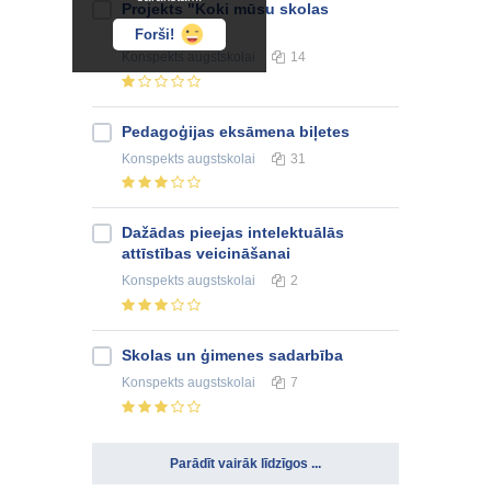
Projekts "Koki mūsu skolas
apkārtnē"
Forši!
Konspekts
augstskolai
14
Pedagoģijas eksāmena biļetes
Konspekts
augstskolai
31
Dažādas pieejas intelektuālās
attīstības veicināšanai
Konspekts
augstskolai
2
Skolas un ģimenes sadarbība
Konspekts
augstskolai
7
Parādīt vairāk līdzīgos ...