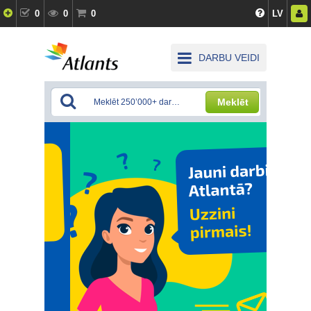
0
0
0
LV
DARBU VEIDI
Meklēt