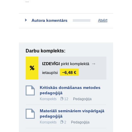
…
Autora komentārs
Atvērt
Darbu komplekts:
IZDEVĪGI
pirkt komplektā
➞
ietaupīsi
−6,48 €
Kritiskās domāšanas metodes
pedagoģijā
Konspekts
12
Pedagoģija
Materiāli semināriem vispārīgajā
pedagoģijā
Konspekts
2
Pedagoģija