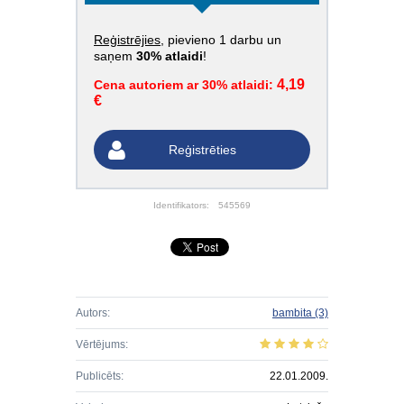
Reģistrējies
, pievieno 1 darbu un
saņem
30% atlaidi
!
4,19
Cena autoriem ar 30% atlaidi:
€
Reģistrēties
Identifikators:
545569
Autors:
bambita
(3)
Vērtējums:
Publicēts:
22.01.2009.