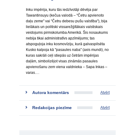
Inku impērija, kuru tās iedzīvotāji dēvēja par
Tawantinsuyu (kečua valodā – "Četru apvienoto
daļu zeme" vai "Četru debesu pušu valstība"), bija
lielākais un politiski vissarežģītākais valstiskais
veidojums pirmskolumba Amerikā. Šis nosaukums
nebija tikai administratīvs apzīmējums; tas
atspoguļoja inku kosmovīziju, kurā galvaspilsēta
Kusko kalpoja kā "pasaules naba" (axis mundi), no
kuras sakrāli ceļi stiepās uz četrām impērijas
daļām, simbolizējot visas zināmās pasaules
apvienošanu zem viena valdnieka – Sapa Inkas –
varas.…
Autora komentārs
Atvērt
Redakcijas piezīme
Atvērt