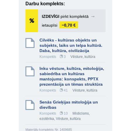
Darbu komplekts:
IZDEVĪGI
pirkt komplektā
➞
ietaupīsi
−0,70 €
Cilvēks - kultūras objekts un
subjekts, laiks un telpa kultūrā.
Daba, kultūra, civilizācija
Konspekts
3
Vēsture, kultūra
Inku vēsture, kultūra, mitoloģija,
sabiedrība un kultūras
mantojums: konspekts, PPTX
prezentācija un tēmas struktūra
Konspekts
41
Vēsture, kultūra
Senās Grieķijas mitoloģija un
dievības
Konspekts
10
Misticisms,
ezotērika
,
Vēsture, kultūra
Materiālu komplekts Nr. 1409685