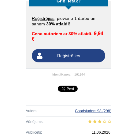
Gribi lētāk?
Reģistrējies
, pievieno 1 darbu un
saņem
30% atlaidi
!
9,94
Cena autoriem ar 30% atlaidi:
€
Reģistrēties
Identifikators:
161194
Autors:
Goodstudent 98
(298)
Vērtējums:
Publicēts:
11.06.2026.