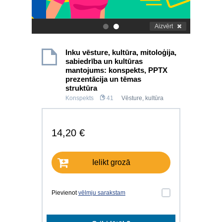
Aizvērt
.
.
Inku vēsture, kultūra, mitoloģija,
sabiedrība un kultūras
mantojums: konspekts, PPTX
prezentācija un tēmas
struktūra
Konspekts
41
Vēsture, kultūra
14,20 €
Ielikt grozā
Pievienot
vēlmju sarakstam