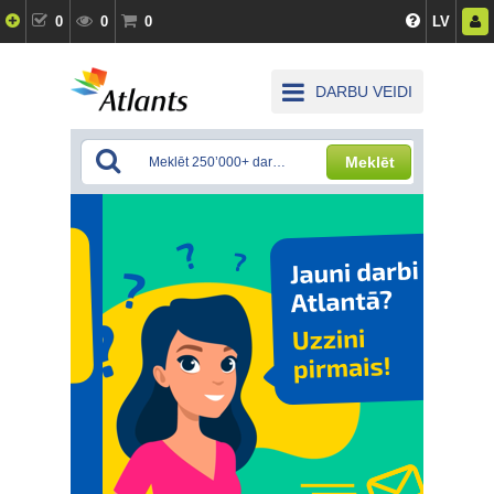
0
0
0
LV
DARBU VEIDI
Meklēt