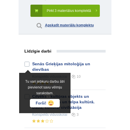
Pirkt 3 materiālus komplektā
Apskatīt materiālu komplektu
Līdzīgie darbi
Senās Grieķijas mitoloģija un
dievības
Konspekts
vidusskolai
10
Tu vari jebkuru darbu ātri
pievienot savu vēlmju
sarakstam.
Cilvēks - kultūras objekts un
subjekts, laiks un telpa kultūrā.
Forši!
Daba, kultūra, civilizācija
Konspekts
vidusskolai
3