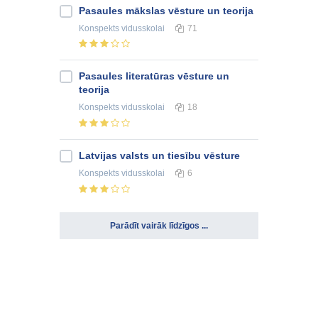
Pasaules mākslas vēsture un teorija
Konspekts
vidusskolai
71
Pasaules literatūras vēsture un
teorija
Konspekts
vidusskolai
18
Latvijas valsts un tiesību vēsture
Konspekts
vidusskolai
6
Parādīt vairāk līdzīgos ...