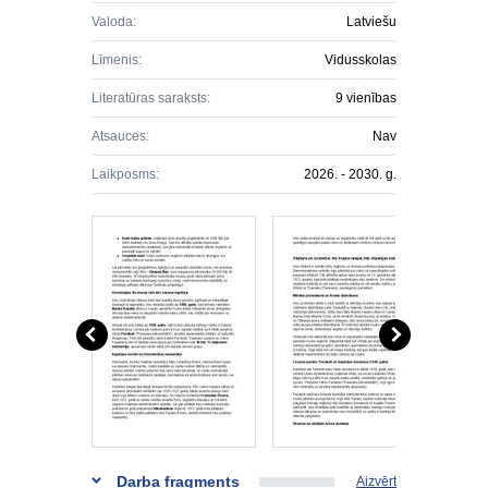
Valoda:
Latviešu
Līmenis:
Vidusskolas
Literatūras saraksts:
9 vienības
Atsauces:
Nav
Laikposms:
2026. - 2030. g.
Darba fragments
Aizvērt