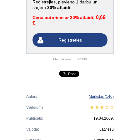
Reģistrējies
, pievieno 1 darbu un
saņem
30% atlaidi
!
0,69
Cena autoriem ar 30% atlaidi:
€
Reģistrēties
Identifikators:
693330
Autors:
Murkšķis
(146)
Vērtējums:
Publicēts:
19.04.2009.
Valoda:
Latviešu