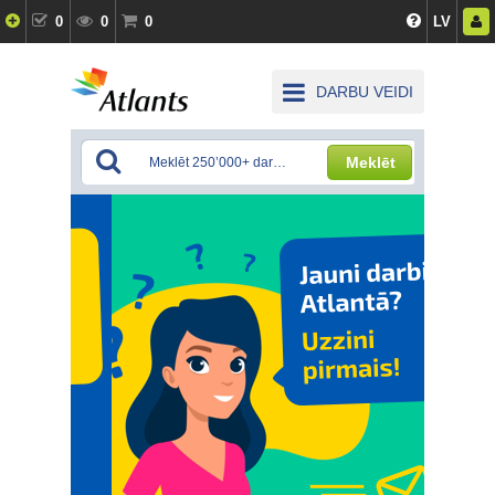
0
0
0
LV
DARBU VEIDI
Meklēt