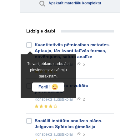
Apskatīt materiālu komplektu
Līdzīgie darbi
Kvantitatīvās pētniecības metodes.
Aptauja, tās kvantitatīvās formas,
novērojums, satura analīze
Tu vari jebkuru darbu ātri
Konspekts
augstskolai
5
pievienot savu vēlmju
sarakstam.
Kvalitatīvo datu rezultātu
Forši!
prezentēšana
Konspekts
augstskolai
2
Sociālā institūta analīzes plāns.
Jelgavas Spīdolas ģimnāzija
Konspekts
augstskolai
5