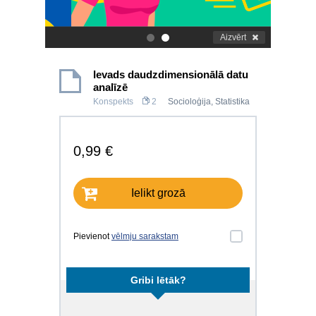
Aizvērt
.
.
Ievads daudzdimensionālā datu
analīzē
Konspekts
2
Socioloģija
,
Statistika
0,99 €
Ielikt grozā
Pievienot
vēlmju sarakstam
Gribi lētāk?