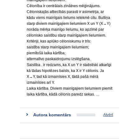
mainīgajiem lielumiem.
Cēlonība ir centrālais zinātnes mēģinājums.
Cēloniskajās attiecībās parasti ir asimetrija, ar
kādu viens mainīgais lielums ietekmē citu. Bultiņa
starp diviem mainīgajiem lielumiem X un Y (X→Y)
norāda mērķa mainīgo lielumu, ko apzīmē par
cēlonisko saistību starp mainīgajiem lielumiem.
Kritēriji, kas aplūko cēloniskumu ir trīs:
saistība starp mainīgajiem lielumiem;
piemītošā laika kārtība;
alternatīvo paskaidrojumu izslēgšana.
Saistība . ir redzams, ka X un Y ir statistiski atkarīgi
kā tādas hipotēzes balsts, ka X ir Y cēlonis. Ja
X→Y, tad kā izmainīsies X, tādā pašā mērā
izmainīsies arī Y.
Laika kārtība. Diviem mainīgajiem lielumiem piemīt
laika kārtība, kādā cēlonis paredz sekas. …
Autora komentārs
Atvērt