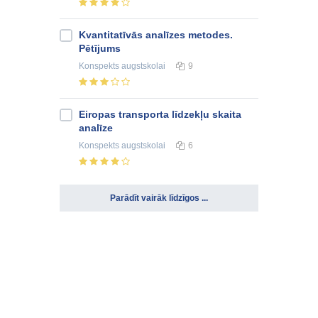
Kvantitatīvās analīzes metodes.
Pētījums
Konspekts
augstskolai
9
Eiropas transporta līdzekļu skaita
analīze
Konspekts
augstskolai
6
Parādīt vairāk līdzīgos ...