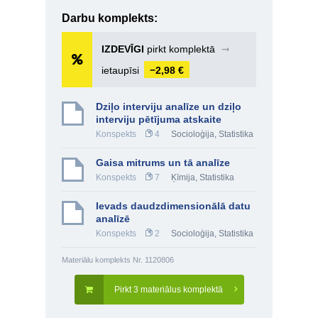
Darbu komplekts:
IZDEVĪGI
pirkt komplektā
➞
ietaupīsi
−2,98 €
Dziļo interviju analīze un dziļo
interviju pētījuma atskaite
Konspekts
4
Socioloģija
,
Statistika
Gaisa mitrums un tā analīze
Konspekts
7
Ķīmija
,
Statistika
Ievads daudzdimensionālā datu
analīzē
Konspekts
2
Socioloģija
,
Statistika
Materiālu komplekts Nr. 1120806
Pirkt 3 materiālus komplektā