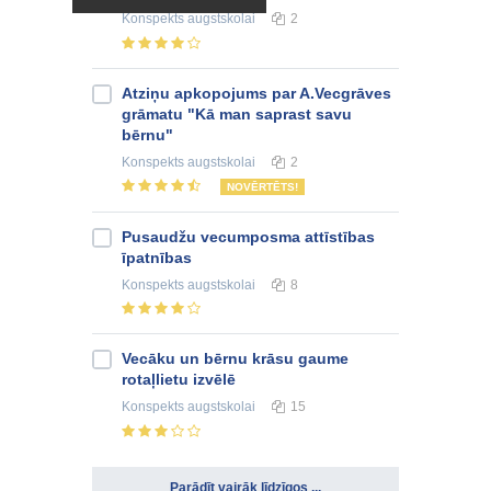
Konspekts
augstskolai
2
Atziņu apkopojums par A.Vecgrāves
grāmatu "Kā man saprast savu
bērnu"
Konspekts
augstskolai
2
NOVĒRTĒTS!
Pusaudžu vecumposma attīstības
īpatnības
Konspekts
augstskolai
8
Vecāku un bērnu krāsu gaume
rotaļlietu izvēlē
Konspekts
augstskolai
15
Parādīt vairāk līdzīgos ...