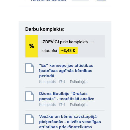
Darbu komplekts:
IZDEVĪGI
pirkt komplektā
➞
ietaupīsi
−3,48 €
"Es" koncepcijas attīstības
īpatnības agrīnās bērnības
periodā
Konspekts
4
Psiholoģija
Džons Boulbijs "Drošais
pamats" - teorētiskā analīze
Konspekts
4
Psiholoģija
Vecāku un bērnu savstarpējā
pieķeršanās - cilvēka veselīgas
attīstības priekšnoteikums