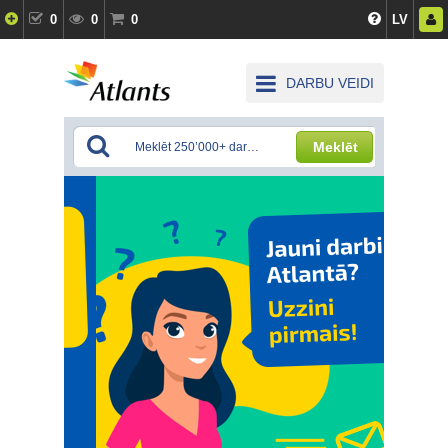
0
0
0
LV
DARBU VEIDI
Meklēt