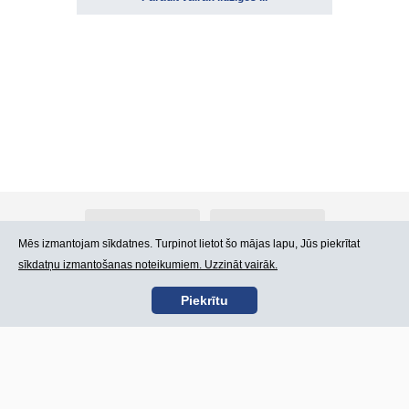
Par Atlants.lv
Reklāma
Mēs izmantojam sīkdatnes. Turpinot lietot šo mājas lapu, Jūs piekrītat
sīkdatņu izmantošanas noteikumiem. Uzzināt vairāk.
Kontakti
Lietošanas noteikumi
Piekrītu
SIA „CDI” © 2002 -
Lapas karte
2026