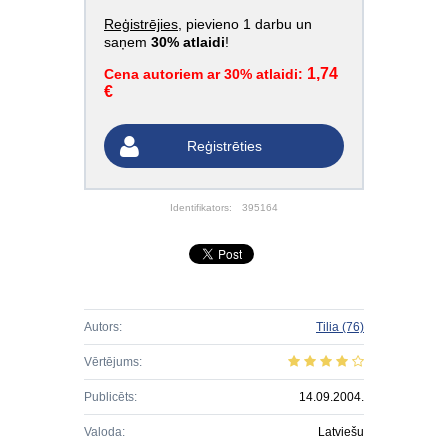
Reģistrējies
, pievieno 1 darbu un
saņem
30% atlaidi
!
1,74
Cena autoriem ar 30% atlaidi:
€
Reģistrēties
Identifikators:
395164
Autors:
Tilia
(76)
Vērtējums:
Publicēts:
14.09.2004.
Valoda:
Latviešu