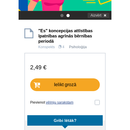
Aizvērt
.
.
"Es" koncepcijas attīstības
īpatnības agrīnās bērnības
periodā
Konspekts
4
Psiholoģija
2,49 €
Ielikt grozā
Pievienot
vēlmju sarakstam
Gribi lētāk?