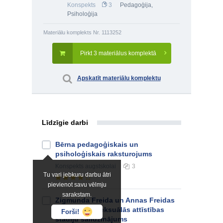
Konspekts
3
Pedagoģija
,
Psiholoģija
Materiālu komplekts Nr. 1113252
Pirkt 3 materiālus komplektā
Apskatīt materiālu komplektu
Līdzīgie darbi
Bērna pedagoģiskais un
psiholoģiskais raksturojums
Konspekts
augstskolai
3
Tu vari jebkuru darbu ātri
pievienot savu vēlmju
sarakstam.
Zigmunda Freida un Annas Freidas
bērna psihoseksuālās attīstības
Forši!
stadiju salīdzinājums