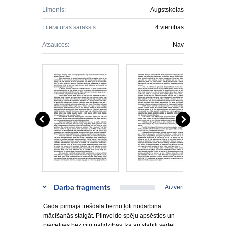
Līmenis:
Augstskolas
Literatūras saraksts:
4 vienības
Atsauces:
Nav
Darba fragments
Aizvērt
Gada pirmajā trešdaļā bērnu ļoti nodarbina
mācīšanās staigāt. Pilnveido spēju apsēsties un
piecelties bez citu palīdzības, kā arī stabili sēdēt.