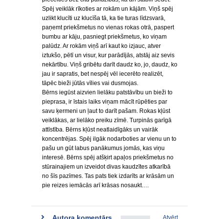
Spēj veiklāk rīkoties ar rokām un kājām. Viņš spēj
uzlikt klucīti uz klucīša tā, ka tie turas līdzsvarā,
paņemt priekšmetus no vienas rokas otrā, paspert
bumbu ar kāju, pasniegt priekšmetus, ko viņam
palūdz. Ar rokām viņš arī kaut ko izjauc, atver
iztukšo, pētī un visur, kur parādījās, atstāj aiz sevis
nekārtību. Viņš gribētu darīt daudz ko, jo, daudz, ko
jau ir sapratis, bet nespēj vēl iecerēto realizēt,
tāpēc bieži jūtās vīlies vai dusmojas.
Bērns iegūst aizvien lielāku patstāvību un bieži to
pieprasa, ir īstais laiks viņam mācīt rūpēties par
savu ķermeni un ļaut to darīt pašam. Rokas kļūst
veiklākas, ar lielāko preiku zīmē. Turpinās garīgā
attīstība. Bērns kļūst neatlaidīgāks un vairāk
koncentrējas. Spēj ilgāk nodarboties ar vienu un to
pašu un gūt labus panākumus jomās, kas viņu
interesē. Bērns spēj atšķirt apaļos priekšmetus no
stūrainajiem un izveidot divas kaudzītes atkarībā
no šīs pazīmes. Tas pats tiek izdarīts ar krāsām un
pie reizes iemācās arī krāsas nosaukt.…
Autora komentārs
Atvērt