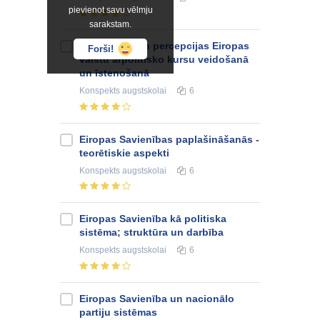
pievienot savu vēlmju
sarakstam.
Personības un percepcijas Eiropas
Forši!
valstu ārpolitisko kursu veidošanā
un īstenošanā
Konspekts
augstskolai
6
Eiropas Savienības paplašināšanās -
teorētiskie aspekti
Konspekts
augstskolai
6
Eiropas Savienība kā politiska
sistēma; struktūra un darbība
Konspekts
augstskolai
6
Eiropas Savienība un nacionālo
partiju sistēmas