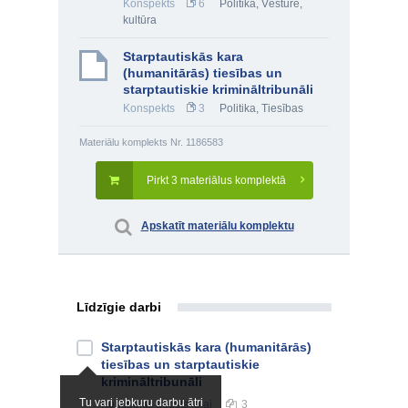
Konspekts
6
Politika
,
Vēsture,
kultūra
Starptautiskās kara
(humanitārās) tiesības un
starptautiskie krimināltribunāli
Konspekts
3
Politika
,
Tiesības
Materiālu komplekts Nr. 1186583
Pirkt 3 materiālus komplektā
Apskatīt materiālu komplektu
Līdzīgie darbi
Starptautiskās kara (humanitārās)
tiesības un starptautiskie
krimināltribunāli
Tu vari jebkuru darbu ātri
Konspekts
augstskolai
3