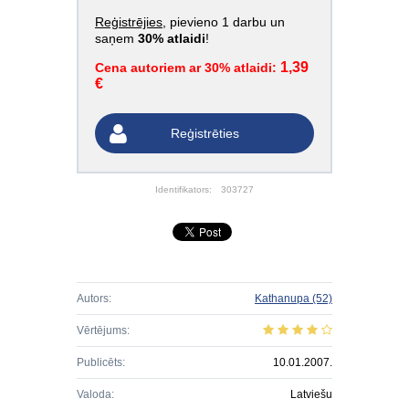
Reģistrējies
, pievieno 1 darbu un
saņem
30% atlaidi
!
1,39
Cena autoriem ar 30% atlaidi:
€
Reģistrēties
Identifikators:
303727
Autors:
Kathanupa
(52)
Vērtējums:
Publicēts:
10.01.2007.
Valoda:
Latviešu