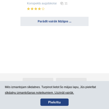
Konspekts
augstskolai
11
Parādīt vairāk līdzīgos ...
Par Atlants.lv
Reklāma
Mēs izmantojam sīkdatnes. Turpinot lietot šo mājas lapu, Jūs piekrītat
sīkdatņu izmantošanas noteikumiem. Uzzināt vairāk.
Kontakti
Lietošanas noteikumi
Piekrītu