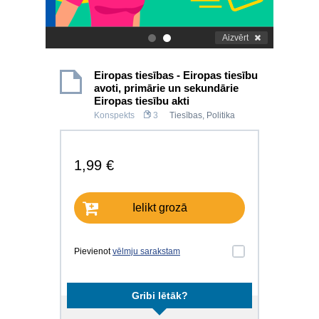
Aizvērt
.
.
Eiropas tiesības - Eiropas tiesību
avoti, primārie un sekundārie
Eiropas tiesību akti
Konspekts
3
Tiesības
,
Politika
1,99 €
Ielikt grozā
Pievienot
vēlmju sarakstam
Gribi lētāk?