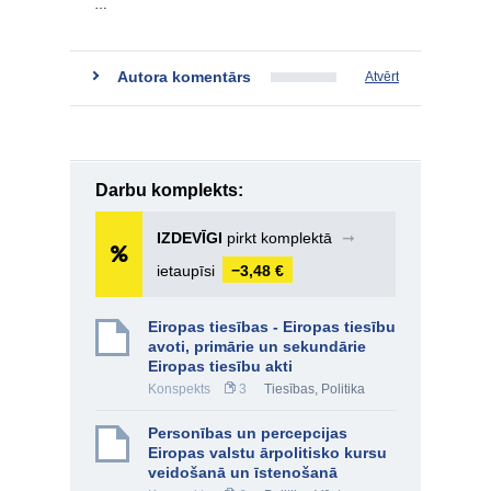
…
Autora komentārs
Atvērt
Darbu komplekts:
IZDEVĪGI
pirkt komplektā
➞
ietaupīsi
−3,48 €
Eiropas tiesības - Eiropas tiesību
avoti, primārie un sekundārie
Eiropas tiesību akti
Konspekts
3
Tiesības
,
Politika
Personības un percepcijas
Eiropas valstu ārpolitisko kursu
veidošanā un īstenošanā