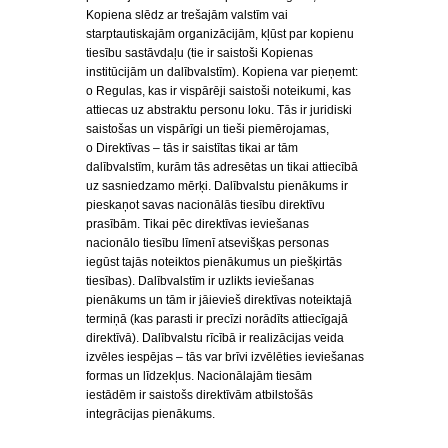
Kopiena slēdz ar trešajām valstīm vai
starptautiskajām organizācijām, kļūst par kopienu
tiesību sastāvdaļu (tie ir saistoši Kopienas
institūcijām un dalībvalstīm). Kopiena var pieņemt:
o Regulas, kas ir vispārēji saistoši noteikumi, kas
attiecas uz abstraktu personu loku. Tās ir juridiski
saistošas un vispārīgi un tieši piemērojamas,
o Direktīvas – tās ir saistītas tikai ar tām
dalībvalstīm, kurām tās adresētas un tikai attiecībā
uz sasniedzamo mērķi. Dalībvalstu pienākums ir
pieskaņot savas nacionālās tiesību direktīvu
prasībām. Tikai pēc direktīvas ieviešanas
nacionālo tiesību līmenī atsevišķas personas
iegūst tajās noteiktos pienākumus un piešķirtās
tiesības). Dalībvalstīm ir uzlikts ieviešanas
pienākums un tām ir jāievieš direktīvas noteiktajā
termiņā (kas parasti ir precīzi norādīts attiecīgajā
direktīvā). Dalībvalstu rīcībā ir realizācijas veida
izvēles iespējas – tās var brīvi izvēlēties ieviešanas
formas un līdzekļus. Nacionālajām tiesām
iestādēm ir saistošs direktīvām atbilstošās
integrācijas pienākums.