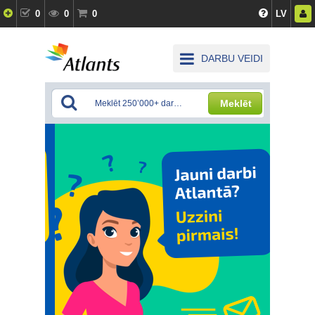
0
0
0
LV
DARBU VEIDI
Meklēt