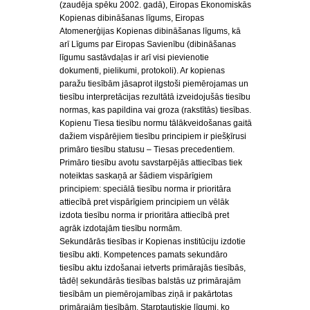
(zaudēja spēku 2002. gadā), Eiropas Ekonomiskās
Kopienas dibināšanas līgums, Eiropas
Atomenerģijas Kopienas dibināšanas līgums, kā
arī Līgums par Eiropas Savienību (dibināšanas
līgumu sastāvdaļas ir arī visi pievienotie
dokumenti, pielikumi, protokoli). Ar kopienas
paražu tiesībām jāsaprot ilgstoši piemērojamas un
tiesību interpretācijas rezultātā izveidojušās tiesību
normas, kas papildina vai groza (rakstītās) tiesības.
Kopienu Tiesa tiesību normu tālākveidošanas gaitā
dažiem vispārējiem tiesību principiem ir piešķīrusi
primāro tiesību statusu – Tiesas precedentiem.
Primāro tiesību avotu savstarpējās attiecības tiek
noteiktas saskaņā ar šādiem vispārīgiem
principiem: speciālā tiesību norma ir prioritāra
attiecībā pret vispārīgiem principiem un vēlāk
izdota tiesību norma ir prioritāra attiecībā pret
agrāk izdotajām tiesību normām.
Sekundārās tiesības ir Kopienas institūciju izdotie
tiesību akti. Kompetences pamats sekundāro
tiesību aktu izdošanai ietverts primārajās tiesībās,
tādēļ sekundārās tiesības balstās uz primārajām
tiesībām un piemērojamības ziņā ir pakārtotas
primārajām tiesībām. Starptautiskie līgumi, ko