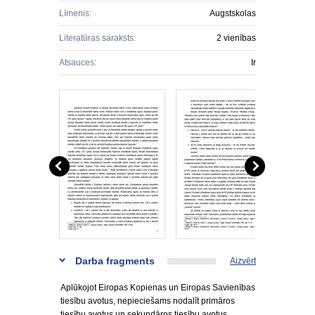
Līmenis:
Augstskolas
Literatūras saraksts:
2 vienības
Atsauces:
Ir
Darba fragments
Aizvērt
Aplūkojot Eiropas Kopienas un Eiropas Savienības
tiesību avotus, nepieciešams nodalīt primāros
tiesību avotus un sekundāros tiesību avotus.