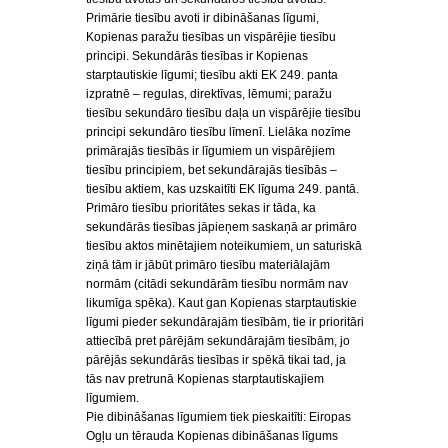
Primārie tiesību avoti ir dibināšanas līgumi,
Kopienas paražu tiesības un vispārējie tiesību
principi. Sekundārās tiesības ir Kopienas
starptautiskie līgumi; tiesību akti EK 249. panta
izpratnē – regulas, direktīvas, lēmumi; paražu
tiesību sekundāro tiesību daļa un vispārējie tiesību
principi sekundāro tiesību līmenī. Lielāka nozīme
primārajās tiesībās ir līgumiem un vispārējiem
tiesību principiem, bet sekundārajās tiesībās –
tiesību aktiem, kas uzskaitīti EK līguma 249. pantā.
Primāro tiesību prioritātes sekas ir tāda, ka
sekundārās tiesības jāpieņem saskaņā ar primāro
tiesību aktos minētajiem noteikumiem, un saturiskā
ziņā tām ir jābūt primāro tiesību materiālajām
normām (citādi sekundārām tiesību normām nav
likumīga spēka). Kaut gan Kopienas starptautiskie
līgumi pieder sekundārajām tiesībām, tie ir prioritāri
attiecībā pret pārējām sekundārajām tiesībām, jo
pārējās sekundārās tiesības ir spēkā tikai tad, ja
tās nav pretrunā Kopienas starptautiskajiem
līgumiem.
Pie dibināšanas līgumiem tiek pieskaitīti: Eiropas
Ogļu un tērauda Kopienas dibināšanas līgums