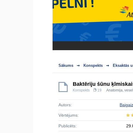
Sākums
Konspekts
Eksaktās u
Baktēriju šūnu ķīmiskai
Konspekts
19
Anatomija, vesel
Autors:
Baigai
Vērtējums:
Publicēts:
29.