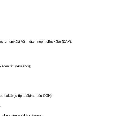
es un unikālā AS – diaminopimelīnskābe (DAP);
genitāti (virulenci);
os baktēriju tipi atšķiras pēc OGH);
;
riketsijām – slikti krāsojas;