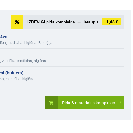
IZDEVĪGI
pirkt komplektā
➞
ietaupīsi
−1,48 €
tāvs
lība, medicīna, higiēna
,
Bioloģija
, veselība, medicīna, higiēna
mi (buklets)
ba, medicīna, higiēna
Pirkt 3 materiālus komplektā