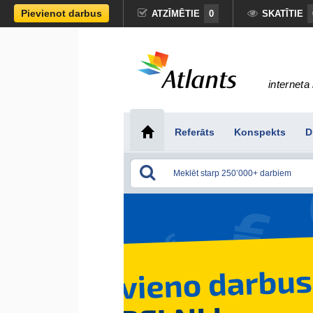
Pievienot darbus
ATZĪMĒTIE
0
SKATĪTIE
interneta 
Referāts
Konspekts
D