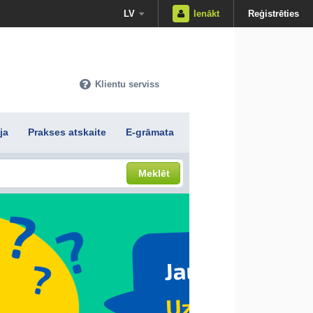
LV
Ienākt
Reģistrēties
Klientu serviss
ja
Prakses atskaite
E-grāmata
Meklēt