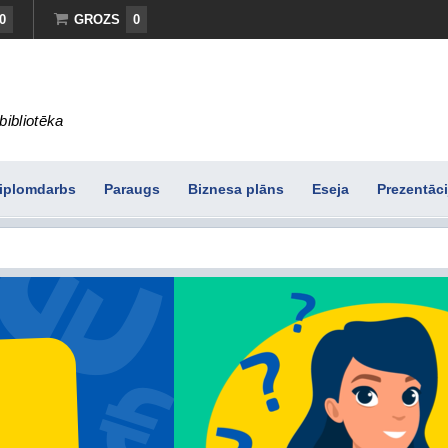
0
GROZS
0
bibliotēka
iplomdarbs
Paraugs
Biznesa plāns
Eseja
Prezentāci