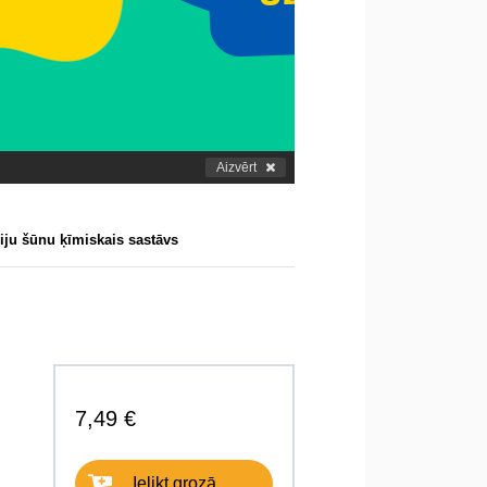
Aizvērt
iju šūnu ķīmiskais sastāvs
7,49 €
Ielikt grozā