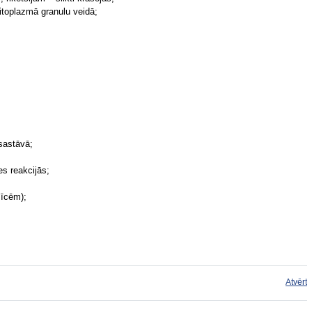
citoplazmā granulu veidā;
 sastāvā;
es reakcijās;
mīcēm);
Atvērt