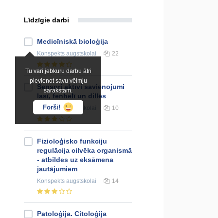
Līdzīgie darbi
Medicīniskā bioloģija
Konspekts
augstskolai
22
Tu vari jebkuru darbu ātri
pievienot savu vēlmju
Sensori aktīvi savienojumi
sarakstam.
lasī, fenhelī un dillēs
Forši!
Konspekts
augstskolai
10
Fizioloģisko funkciju
regulācija cilvēka organismā
- atbildes uz eksāmena
jautājumiem
Konspekts
augstskolai
14
Patoloģija. Citoloģija