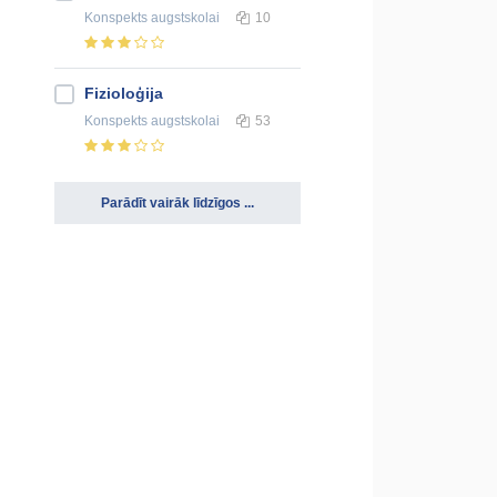
Konspekts
augstskolai
10
Fizioloģija
Konspekts
augstskolai
53
Parādīt vairāk līdzīgos ...