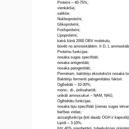
Proteīni – 40-75%;
vienkāršie;
saliktie:
Nukleoproteīni;
Glikoproteīni;
Fosfoproteīni;
Lipoproteīni;
katrā šūnā 2000 OBV molekulu;
būvēti no aminoskābēm. Ir D, L aminoskāb
Proteīnu funkcijas:
nosaka sugas specifitāti;
nosaka antigenitāti;
nosaka patogenitāti;
Piemēram, baktēriju eksotoksīni nosaka toks
Baktēriju fermenti patogenitātes faktori.
Ogļhidrāti – 10-30%;
mono-, di-, polisaharīdi;
unikāli aminocukuri – NAM, NAG;
Ogļhidrātu funkcijas:
nosaka tipu specifitāti (vienas sugas ietvar
barības vielas;
aizsargfunkcija (ļoti daudz OGH ir kapsulā)
Lipīdi – 3-10%;
līdz 40% spirohetām, tuberkulozes nūjiņām, 