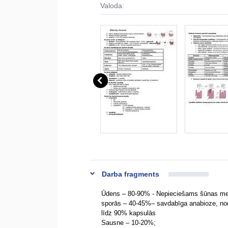
Valoda:
Darba fragments
Ūdens – 80-90% - Nepieciešams šūnas met
sporās – 40-45%– savdabīga anabioze, nod
līdz 90% kapsulās
Sausne – 10-20%;