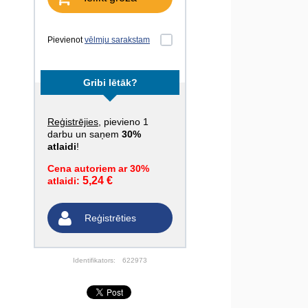
Pievienot
vēlmju sarakstam
Gribi lētāk?
Reģistrējies
, pievieno 1
darbu un saņem
30%
atlaidi
!
Cena autoriem ar 30%
5,24 €
atlaidi:
Reģistrēties
Identifikators:
622973