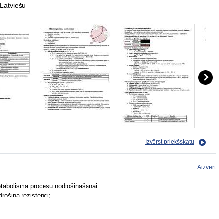
Latviešu
Izvērst priekšskatu
Aizvērt
abolisma procesu nodrošināšanai.
rošina rezistenci;