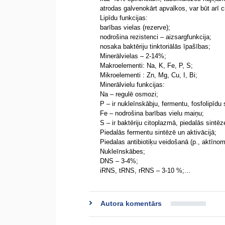
atrodas galvenokārt apvalkos, var būt arī 
Lipīdu funkcijas:
barības vielas (rezerve);
nodrošina rezistenci – aizsargfunkcija;
nosaka baktēriju tinktoriālās īpašības;
Minerālvielas – 2-14%;
Makroelementi: Na, K, Fe, P, S;
Mikroelementi : Zn, Mg, Cu, I, Bi;
Minerālvielu funkcijas:
Na – regulē osmozi;
P – ir nukleīnskābju, fermentu, fosfolipīdu
Fe – nodrošina barības vielu maiņu;
S – ir baktēriju citoplazmā, piedalās sintēz
Piedalās fermentu sintēzē un aktivācijā;
Piedalas antibiotiķu veidošanā (p., aktīno
Nukleīnskābes;
DNS – 3-4%;
iRNS, tRNS, rRNS – 3-10 %;…
Autora komentārs