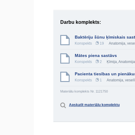
Darbu komplekts:
Baktēriju šūnu ķīmiskais sas
Konspekts
19
Anatomija, vese
Mātes piena sastāvs
Konspekts
2
Ķīmija
,
Anatomija
Pacienta tiesības un pienāku
Konspekts
1
Anatomija, veselī
Materiālu komplekts Nr. 1121750
Apskatīt materiālu komplektu