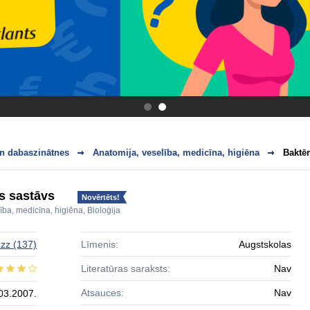
.
.
n dabaszinātnes
Anatomija, veselība, medicīna, higiēna
Baktēr
s sastāvs
Novērtēts!
ība, medicīna, higiēna
,
Bioloģija
zzz
(137)
Līmenis:
Augstskolas
Literatūras saraksts:
Nav
Atsauces:
Nav
03.2007.