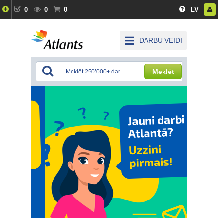
0
0
0
LV
DARBU VEIDI
Meklēt