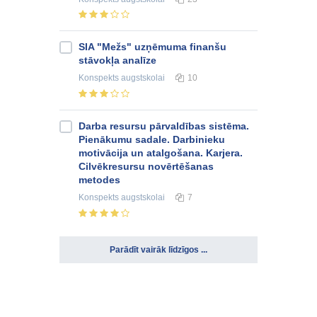
SIA "Mežs" uzņēmuma finanšu
stāvokļa analīze
Konspekts
augstskolai
10
Darba resursu pārvaldības sistēma.
Pienākumu sadale. Darbinieku
motivācija un atalgošana. Karjera.
Cilvēkresursu novērtēšanas
metodes
Konspekts
augstskolai
7
Parādīt vairāk līdzīgos ...