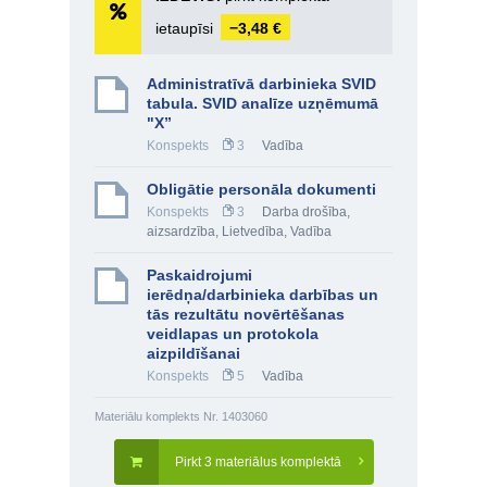
ietaupīsi
−3,48 €
Administratīvā darbinieka SVID
tabula. SVID analīze uzņēmumā
"X”
Konspekts
3
Vadība
Obligātie personāla dokumenti
Konspekts
3
Darba drošība,
aizsardzība
,
Lietvedība
,
Vadība
Paskaidrojumi
ierēdņa/darbinieka darbības un
tās rezultātu novērtēšanas
veidlapas un protokola
aizpildīšanai
Konspekts
5
Vadība
Materiālu komplekts Nr. 1403060
Pirkt 3 materiālus komplektā