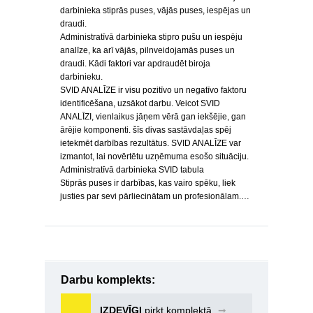
darbinieka stiprās puses, vājās puses, iespējas un
draudi.
Administratīvā darbinieka stipro pušu un iespēju
analīze, ka arī vājās, pilnveidojamās puses un
draudi. Kādi faktori var apdraudēt biroja
darbinieku.
SVID ANALĪZE ir visu pozitīvo un negatīvo faktoru
identificēšana, uzsākot darbu. Veicot SVID
ANALĪZI, vienlaikus jāņem vērā gan iekšējie, gan
ārējie komponenti. šīs divas sastāvdaļas spēj
ietekmēt darbības rezultātus. SVID ANALĪZE var
izmantot, lai novērtētu uzņēmuma esošo situāciju.
Administratīvā darbinieka SVID tabula
Stiprās puses ir darbības, kas vairo spēku, liek
justies par sevi pārliecinātam un profesionālam.…
Darbu komplekts:
IZDEVĪGI
pirkt komplektā
➞