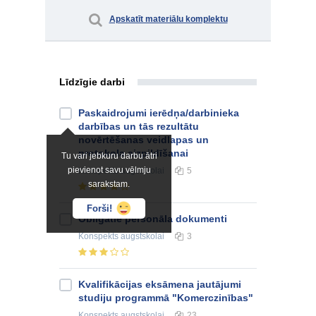
Apskatīt materiālu komplektu
Līdzīgie darbi
Paskaidrojumi ierēdņa/darbinieka
darbības un tās rezultātu
novērtēšanas veidlapas un
protokola aizpildīšanai
Tu vari jebkuru darbu ātri
pievienot savu vēlmju
Konspekts
augstskolai
5
sarakstam.
Forši!
Obligātie personāla dokumenti
Konspekts
augstskolai
3
Kvalifikācijas eksāmena jautājumi
studiju programmā "Komerczinības"
Konspekts
augstskolai
23