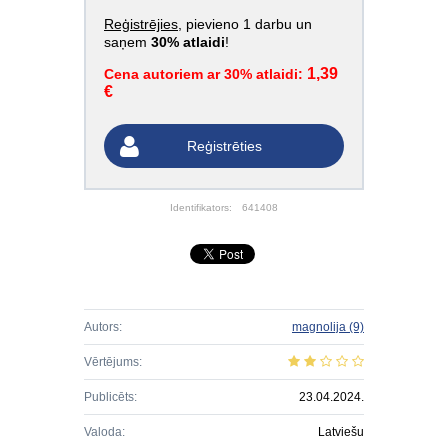
Reģistrējies
, pievieno 1 darbu un
saņem
30% atlaidi
!
1,39
Cena autoriem ar 30% atlaidi:
€
Reģistrēties
Identifikators:
641408
Autors:
magnolija
(9)
Vērtējums:
Publicēts:
23.04.2024.
Valoda:
Latviešu