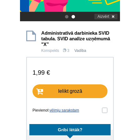
Aizvērt
.
.
Administratīvā darbinieka SVID
tabula. SVID analīze uzņēmumā
"X”
Konspekts
3
Vadība
1,99 €
Ielikt grozā
Pievienot
vēlmju sarakstam
Gribi lētāk?