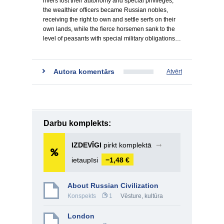
rivers lost their autonomy and special privileges,
the wealthier officers became Russian nobles,
receiving the right to own and settle serfs on their
own lands, while the fierce horsemen sank to the
level of peasants with special military obligations…
Autora komentārs
Atvērt
Darbu komplekts:
IZDEVĪGI
pirkt komplektā
➞
ietaupīsi
−1,48 €
About Russian Civilization
Konspekts
1
Vēsture, kultūra
London