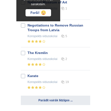
National Museum of Art
sarakstam.
Konspekts
vidusskolai
1
Forši!
Negotiations to Remove Russian
Troops from Latvia
Konspekts
vidusskolai
5
The Kremlin
Konspekts
vidusskolai
2
Karate
Konspekts
vidusskolai
19
Parādīt vairāk līdzīgos ...