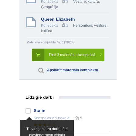
Konspekts
3
Vēsture, kultūra
,
Ģeogrāfija
Queen Elizabeth
Konspekts
1
Personības
,
Vēsture,
kultūra
Materiālu komplekts Nr. 1130269
Pirkt 3 materiālus komplektā
Apskatīt materiālu komplektu
Līdzīgie darbi
Stalin
Konspekts
vidusskolai
5
Tu vari jebkuru darbu ātri
pievienot savu vēlmju