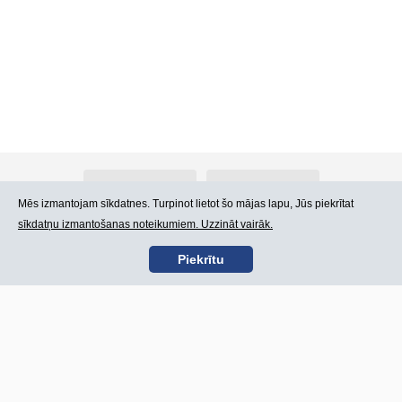
Par Atlants.lv
Reklāma
Mēs izmantojam sīkdatnes. Turpinot lietot šo mājas lapu, Jūs piekrītat
sīkdatņu izmantošanas noteikumiem. Uzzināt vairāk.
Kontakti
Lietošanas noteikumi
Piekrītu
SIA „CDI” © 2002 -
Lapas karte
2026