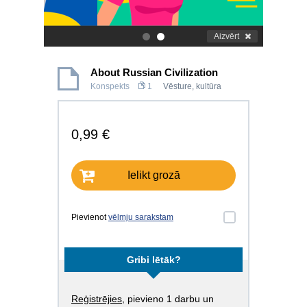
Aizvērt
.
.
About Russian Civilization
Konspekts
1
Vēsture, kultūra
0,99 €
Ielikt grozā
Pievienot
vēlmju sarakstam
Gribi lētāk?
Reģistrējies
, pievieno 1 darbu un