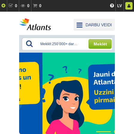
0
0
0
LV
DARBU VEIDI
Meklēt