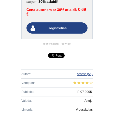
saņem
30% atlaidi
!
0,69
Cena autoriem ar 30% atlaidi:
€
Reģistrēties
Identifikators:
697435
Autors:
ssssss
(55)
Vērtējums:
Publicēts:
11.07.2005.
Valoda:
Angļu
Līmenis:
Vidusskolas