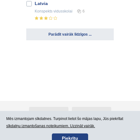
Latvia
Konspekts
vidusskolai
6
Parādīt vairāk līdzīgos ...
Par Atlants.lv
Reklāma
Mēs izmantojam sīkdatnes. Turpinot lietot šo mājas lapu, Jūs piekrītat
sīkdatņu izmantošanas noteikumiem. Uzzināt vairāk.
Kontakti
Lietošanas noteikumi
Piekrītu