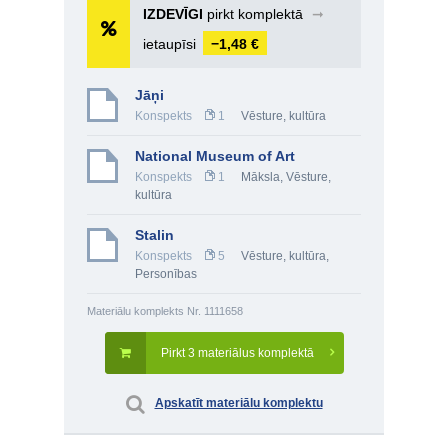
IZDEVĪGI
pirkt komplektā
➞
ietaupīsi
−1,48 €
Jāņi
Konspekts
1
Vēsture, kultūra
National Museum of Art
Konspekts
1
Māksla
,
Vēsture,
kultūra
Stalin
Konspekts
5
Vēsture, kultūra
,
Personības
Materiālu komplekts Nr. 1111658
Pirkt 3 materiālus komplektā
Apskatīt materiālu komplektu