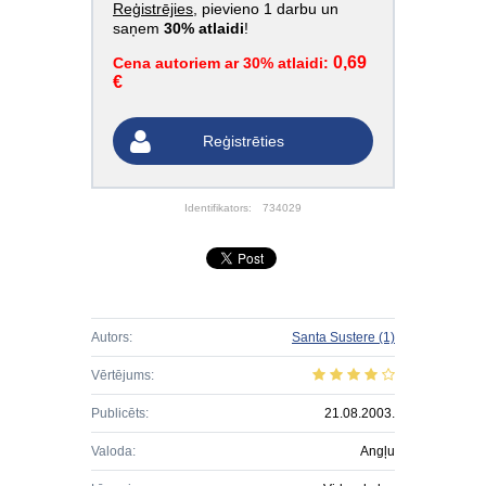
Reģistrējies
, pievieno 1 darbu un
saņem
30% atlaidi
!
0,69
Cena autoriem ar 30% atlaidi:
€
Reģistrēties
Identifikators:
734029
Autors:
Santa Sustere
(1)
Vērtējums:
Publicēts:
21.08.2003.
Valoda:
Angļu