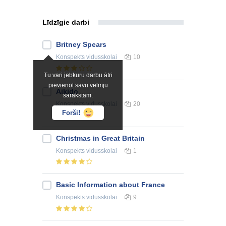
Līdzīgie darbi
Britney Spears
Konspekts
vidusskolai
10
Tu vari jebkuru darbu ātri
pievienot savu vēlmju
Aikido
sarakstam.
Konspekts
vidusskolai
20
Forši!
Christmas in Great Britain
Konspekts
vidusskolai
1
Basic Information about France
Konspekts
vidusskolai
9