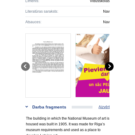
Līmenis:
Vidusskolas
Literatūras saraksts:
Nav
Atsauces:
Nav
Darba fragments
Aizvērt
The building in which the National Museum of art is
housed was built in 1905. It was made for Riga’s
museum requirements and used as a place to