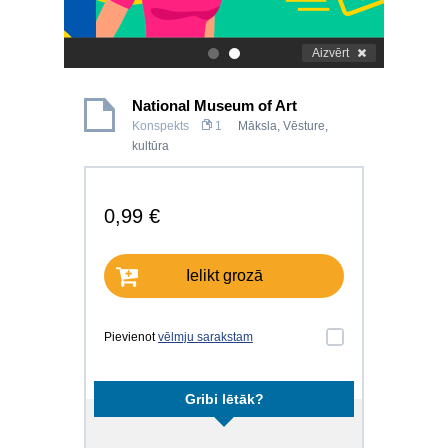
Aizvērt
.
.
National Museum of Art
Konspekts
1
Māksla
,
Vēsture,
kultūra
0,99 €
Ielikt grozā
Pievienot
vēlmju sarakstam
Gribi lētāk?