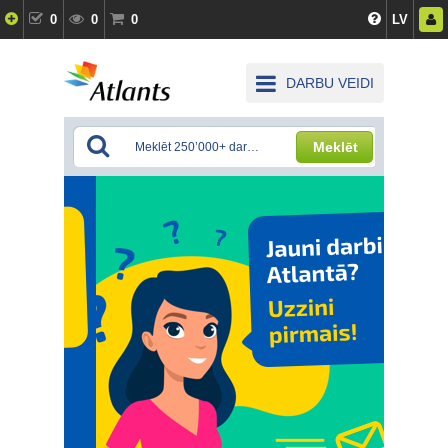
0
0
0
LV
DARBU VEIDI
Meklēt