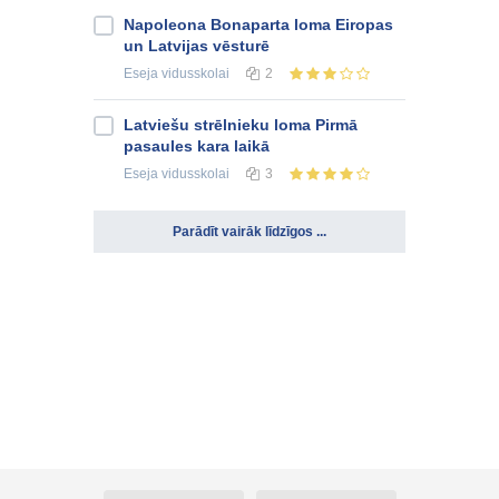
Napoleona Bonaparta loma Eiropas
un Latvijas vēsturē
Eseja
vidusskolai
2
Latviešu strēlnieku loma Pirmā
pasaules kara laikā
Eseja
vidusskolai
3
Parādīt vairāk līdzīgos ...