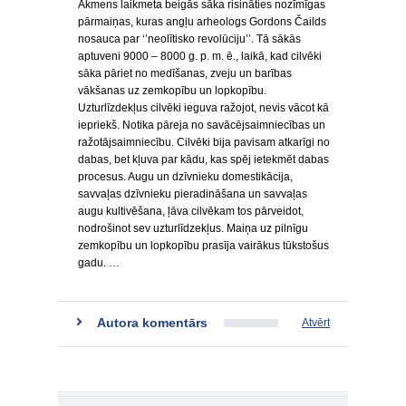
Akmens laikmeta beigās sāka risināties nozīmīgas
pārmaiņas, kuras angļu arheologs Gordons Čailds
nosauca par ‘’neolītisko revolūciju’’. Tā sākās
aptuveni 9000 – 8000 g. p. m. ē., laikā, kad cilvēki
sāka pāriet no medīšanas, zveju un barības
vākšanas uz zemkopību un lopkopību.
Uzturlīzdekļus cilvēki ieguva ražojot, nevis vācot kā
iepriekš. Notika pāreja no savācējsaimniecības un
ražotājsaimniecību. Cilvēki bija pavisam atkarīgi no
dabas, bet kļuva par kādu, kas spēj ietekmēt dabas
procesus. Augu un dzīvnieku domestikācija,
savvaļas dzīvnieku pieradināšana un savvaļas
augu kultivēšana, ļāva cilvēkam tos pārveidot,
nodrošinot sev uzturlīdzekļus. Maiņa uz pilnīgu
zemkopību un lopkopību prasīja vairākus tūkstošus
gadu. …
Autora komentārs
Atvērt