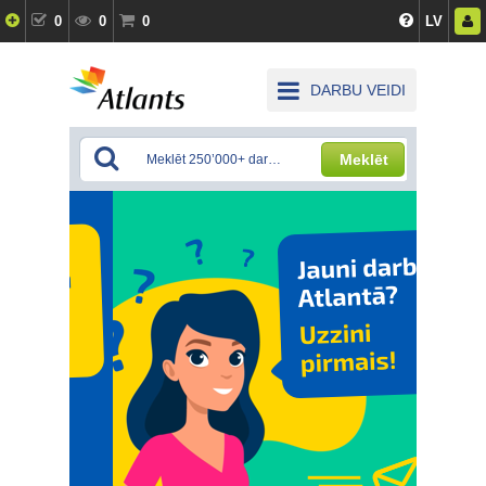
0
0
0
LV
DARBU VEIDI
Meklēt