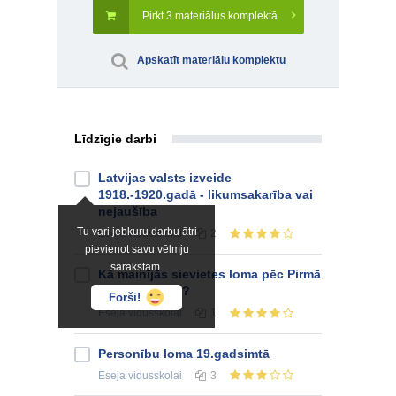
Pirkt 3 materiālus komplektā
Apskatīt materiālu komplektu
Līdzīgie darbi
Latvijas valsts izveide
1918.-1920.gadā - likumsakarība vai
nejaušība
Tu vari jebkuru darbu ātri
Eseja
vidusskolai
2
pievienot savu vēlmju
sarakstam.
Kā mainījās sievietes loma pēc Pirmā
pasaules kara?
Forši!
Eseja
vidusskolai
1
Personību loma 19.gadsimtā
Eseja
vidusskolai
3