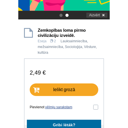
Aizvērt
.
.
Zemkopības loma pirmo
civilizāciju izveidē.
Eseja
2
Lauksaimniecība,
mežsaimniecība
,
Socioloģija
,
Vēsture,
kultūra
2,49 €
Ielikt grozā
Pievienot
vēlmju sarakstam
Gribi lētāk?