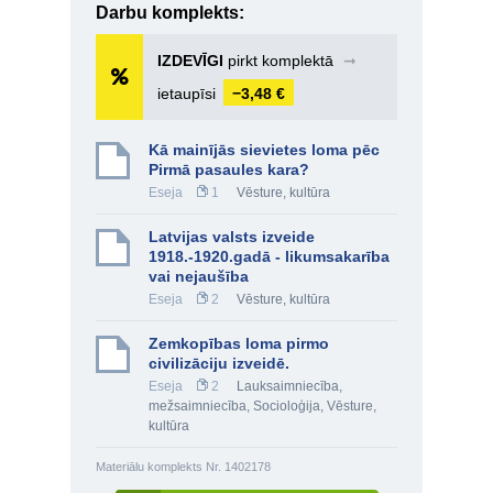
Darbu komplekts:
IZDEVĪGI
pirkt komplektā
➞
ietaupīsi
−3,48 €
Kā mainījās sievietes loma pēc
Pirmā pasaules kara?
Eseja
1
Vēsture, kultūra
Latvijas valsts izveide
1918.-1920.gadā - likumsakarība
vai nejaušība
Eseja
2
Vēsture, kultūra
Zemkopības loma pirmo
civilizāciju izveidē.
Eseja
2
Lauksaimniecība,
mežsaimniecība
,
Socioloģija
,
Vēsture,
kultūra
Materiālu komplekts Nr. 1402178