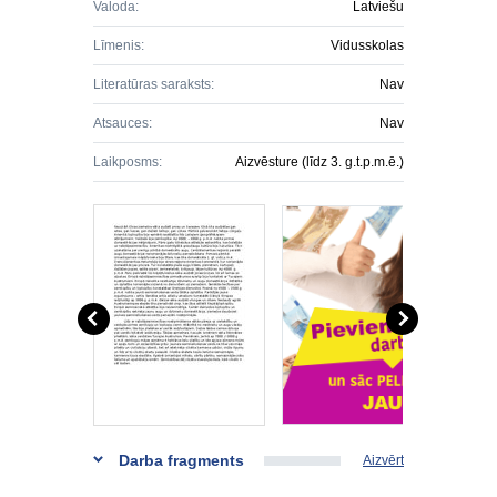
Valoda:
Latviešu
Līmenis:
Vidusskolas
Literatūras saraksts:
Nav
Atsauces:
Nav
Laikposms:
Aizvēsture (līdz 3. g.t.p.m.ē.)
Darba fragments
Aizvērt