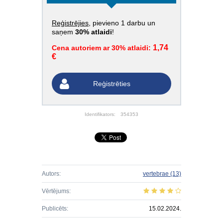
Reģistrējies
, pievieno 1 darbu un
saņem
30% atlaidi
!
1,74
Cena autoriem ar 30% atlaidi:
€
Reģistrēties
Identifikators:
354353
Autors:
vertebrae
(13)
Vērtējums:
Publicēts:
15.02.2024.