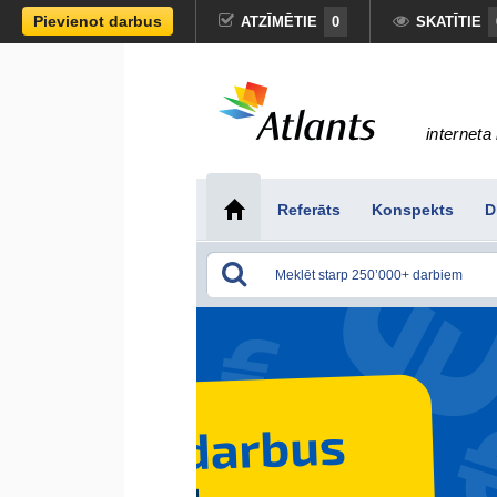
Pievienot darbus
ATZĪMĒTIE
0
SKATĪTIE
interneta 
Referāts
Konspekts
D