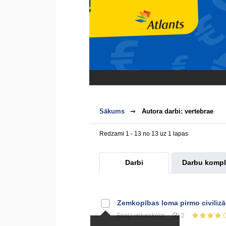
Sākums
Autora darbi: vertebrae
Redzami 1 - 13 no 13 uz 1 lapas
Darbi
Darbu kompl
Zemkopības loma pirmo civilizāc
Eseja
vidusskolai
2