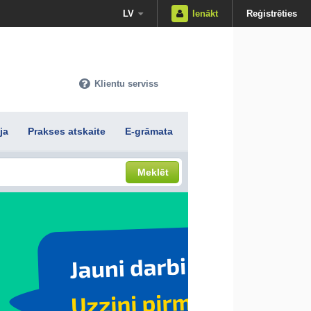
LV
Ienākt
Reģistrēties
Klientu serviss
ja
Prakses atskaite
E-grāmata
Meklēt