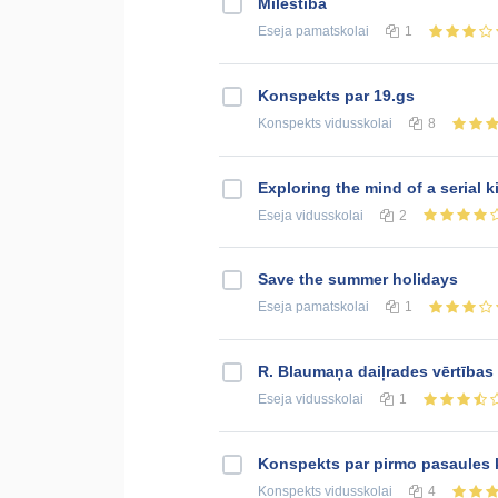
Mīlestība
Eseja
pamatskolai
1
Konspekts par 19.gs
Konspekts
vidusskolai
8
Exploring the mind of a serial ki
Eseja
vidusskolai
2
Save the summer holidays
Eseja
pamatskolai
1
R. Blaumaņa daiļrades vērtības
Eseja
vidusskolai
1
Konspekts par pirmo pasaules 
Konspekts
vidusskolai
4