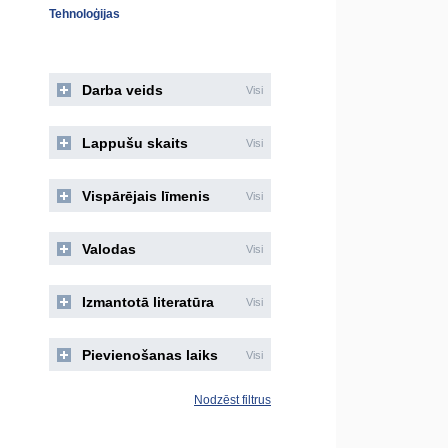
Tehnoloģijas
Darba veids
Visi
Lappušu skaits
Visi
Vispārējais līmenis
Visi
Valodas
Visi
Izmantotā literatūra
Visi
Pievienošanas laiks
Visi
Nodzēst filtrus