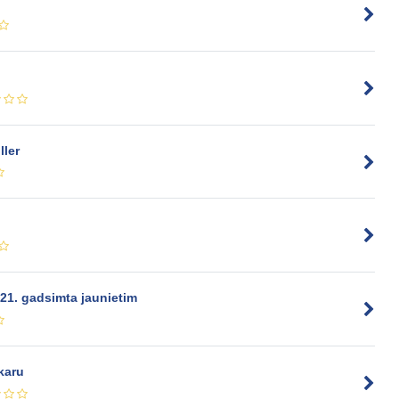
ller
 21. gadsimta jaunietim
karu