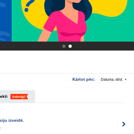
.
.
Kārtot pēc:
Datuma, dilst.
ekti
Izdevīgi!
iju izveidē.