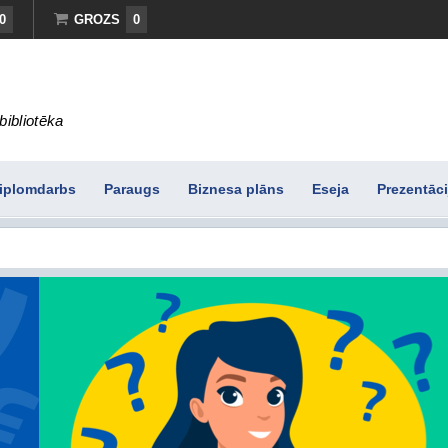
0
GROZS
0
bibliotēka
iplomdarbs
Paraugs
Biznesa plāns
Eseja
Prezentāci