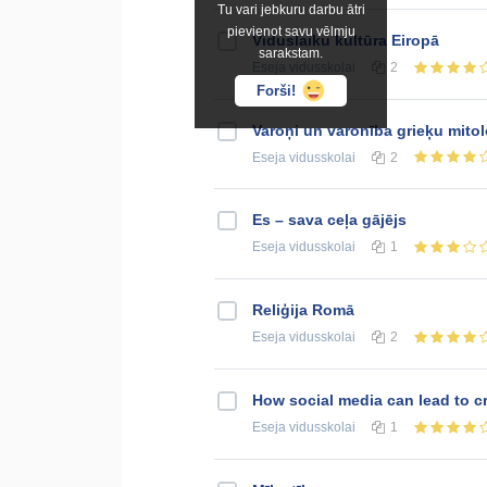
Tu vari jebkuru darbu ātri
pievienot savu vēlmju
Viduslaiku kultūra Eiropā
sarakstam.
Eseja
vidusskolai
2
Forši!
Varoņi un varonība grieķu mitol
Eseja
vidusskolai
2
Es – sava ceļa gājējs
Eseja
vidusskolai
1
Reliģija Romā
Eseja
vidusskolai
2
How social media can lead to cr
Eseja
vidusskolai
1