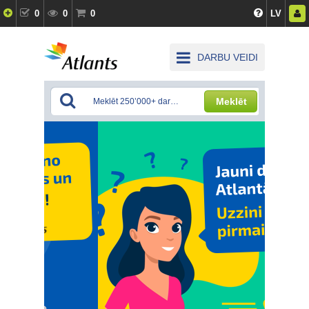
0
0
0
LV
DARBU VEIDI
Meklēt