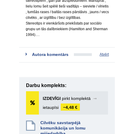
stereotipiem , gan par aizspiedumiem. Manuprāt ,
lielu lomu šeit spēlē tieši vadītājs – sieviete / vīrietis
, tumšās rases / baltās rases pārstāvis , jauns / vecs
cilvēks , ar izglītību / bez izglītības.
Stereotips ir vienkāršots priekšstats par sociālo
grupu un tās dalībniekiem (Hamilton and Sherman
1994).…
Autora komentārs
Atvērt
Darbu komplekts:
IZDEVĪGI
pirkt komplektā
➞
ietaupīsi
−4,48 €
Cilvēku savstarpējā
komunikācija un lomu
mijiedarbība