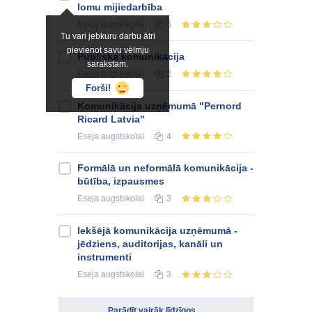
lomu mijiedarbība
Eseja
augstskolai
5
Tu vari jebkuru darbu ātri
pievienot savu vēlmju
Publiskā komunikācija
sarakstam.
Eseja
augstskolai
2
Forši!
Komunikācija uzņēmumā "Pernord
Ricard Latvia"
Eseja
augstskolai
4
Formālā un neformālā komunikācija -
būtība, izpausmes
Eseja
augstskolai
3
Iekšējā komunikācija uzņēmumā -
jēdziens, auditorijas, kanāli un
instrumenti
Eseja
augstskolai
3
Parādīt vairāk līdzīgos ...