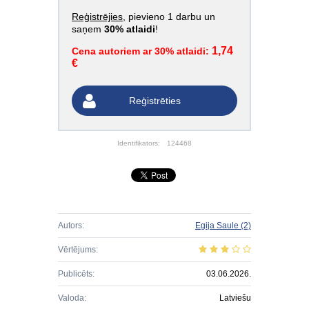
Reģistrējies
, pievieno 1 darbu un
saņem
30% atlaidi
!
1,74
Cena autoriem ar 30% atlaidi:
€
Reģistrēties
Identifikators:
124468
Autors:
Egija Saule
(2)
Vērtējums:
Publicēts:
03.06.2026.
Valoda:
Latviešu