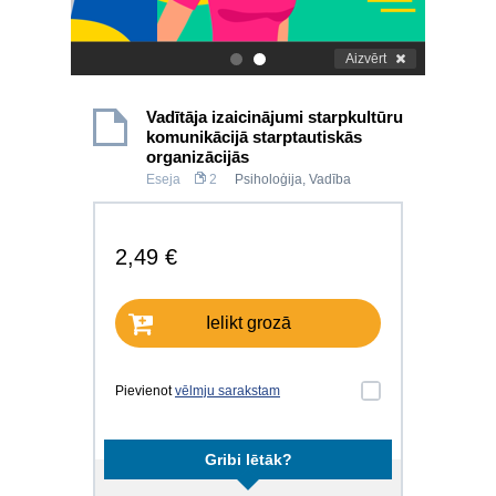
Aizvērt
.
.
Vadītāja izaicinājumi starpkultūru
komunikācijā starptautiskās
organizācijās
Eseja
2
Psiholoģija
,
Vadība
2,49 €
Ielikt grozā
Pievienot
vēlmju sarakstam
Gribi lētāk?