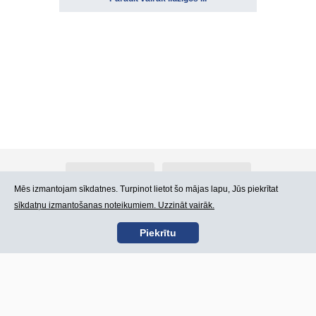
Par Atlants.lv
Reklāma
Mēs izmantojam sīkdatnes. Turpinot lietot šo mājas lapu, Jūs piekrītat
sīkdatņu izmantošanas noteikumiem. Uzzināt vairāk.
Kontakti
Lietošanas noteikumi
Piekrītu
SIA „CDI” © 2002 -
Lapas karte
2026