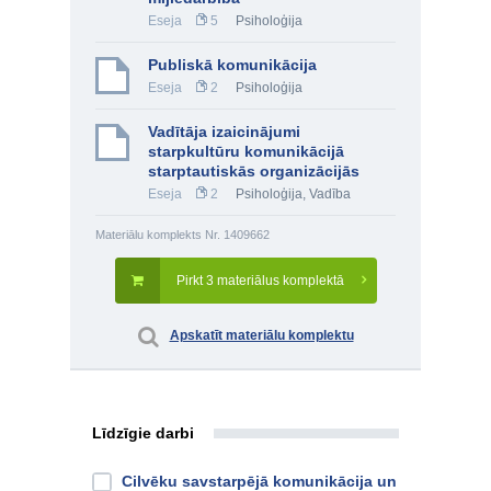
Eseja
5
Psiholoģija
Publiskā komunikācija
Eseja
2
Psiholoģija
Vadītāja izaicinājumi
starpkultūru komunikācijā
starptautiskās organizācijās
Eseja
2
Psiholoģija
,
Vadība
Materiālu komplekts Nr. 1409662
Pirkt 3 materiālus komplektā
Apskatīt materiālu komplektu
Līdzīgie darbi
Cilvēku savstarpējā komunikācija un