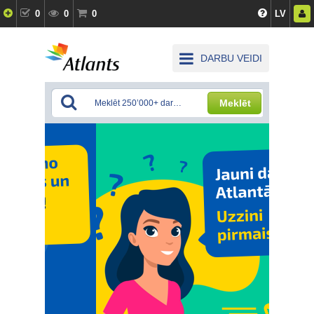
0
0
0
LV
DARBU VEIDI
Meklēt