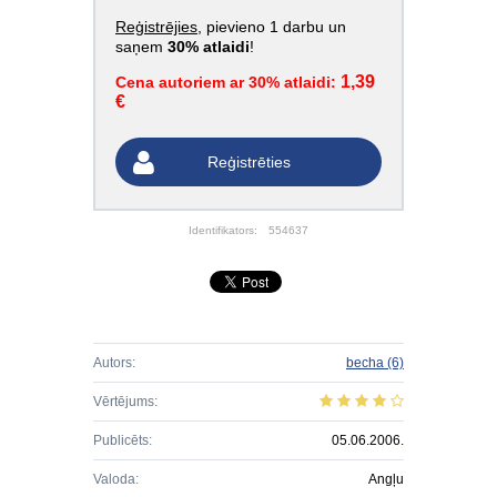
Reģistrējies
, pievieno 1 darbu un
saņem
30% atlaidi
!
1,39
Cena autoriem ar 30% atlaidi:
€
Reģistrēties
Identifikators:
554637
Autors:
becha
(6)
Vērtējums:
Publicēts:
05.06.2006.
Valoda:
Angļu