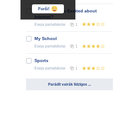
Forši!
Why Are We so Excited about
Internet?
Eseja
pamatskolai
1
My School
Eseja
pamatskolai
1
Sports
Eseja
pamatskolai
1
Parādīt vairāk līdzīgos ...