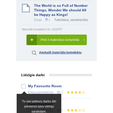
The World is so Full of Number
Things, Wonder We should All
be Happy as Kings!
Eseja
1
Tulkošana, valodniecība
Materiālu komplekts Nr. 1152970
Pirkt 3 materiālus komplektā
Apskatīt materiālu komplektu
Līdzīgie darbi
My Favourite Room
Eseja
pamatskolai
1
Tu vari jebkuru darbu ātri
Advertisement
pievienot savu vēlmju
Eseja
pamatskolai
1
sarakstam.