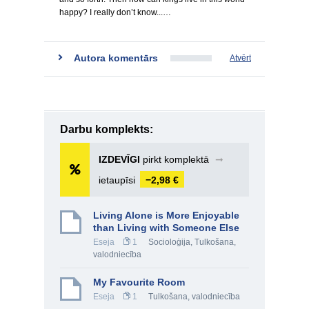
happy? I really don’t know...…
Autora komentārs
Atvērt
Darbu komplekts:
IZDEVĪGI
pirkt komplektā
➞
ietaupīsi
−2,98 €
Living Alone is More Enjoyable
than Living with Someone Else
Eseja
1
Socioloģija
,
Tulkošana,
valodniecība
My Favourite Room
Eseja
1
Tulkošana, valodniecība