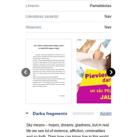
Līmenis:
Pamatskolas
Literatūras saraksts:
Nav
Atsauces:
Nav
Darba fragments
Aizvērt
Sky means – hopes, dreams, gladness, but in real
life we see lot of violence, affliction, criminalities
and so forth. Then how can kings live in this world