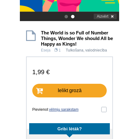
Aizvērt
.
.
The World is so Full of Number
Things, Wonder We should All be
Happy as Kings!
Eseja
1
Tulkošana, valodniecība
1,99 €
Ielikt grozā
Pievienot
vēlmju sarakstam
Gribi lētāk?