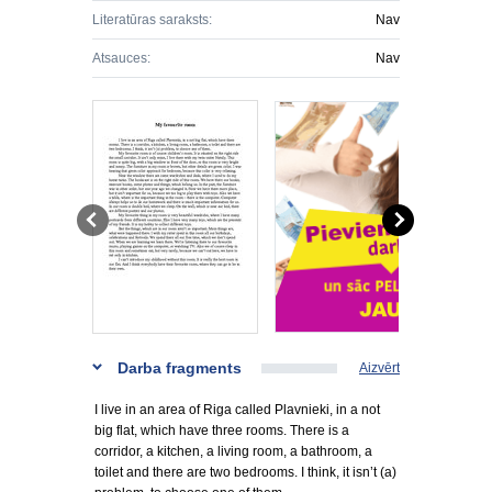
Literatūras saraksts:
Nav
Atsauces:
Nav
Darba fragments
Aizvērt
I live in an area of Riga called Plavnieki, in a not
big flat, which have three rooms. There is a
corridor, a kitchen, a living room, a bathroom, a
toilet and there are two bedrooms. I think, it isn’t (a)