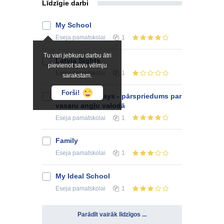
Līdzīgie darbi
My School
Eseja
pamatskolai
1
Tu vari jebkuru darbu ātri
Latvia Sights
pievienot savu vēlmju
Eseja
pamatskolai
1
sarakstam.
Forši!
Summer Holidays - pārspriedums par
vasaru angļu valodā
Eseja
pamatskolai
1
Family
Eseja
pamatskolai
1
My Ideal School
Eseja
pamatskolai
1
Parādīt vairāk līdzīgos ...