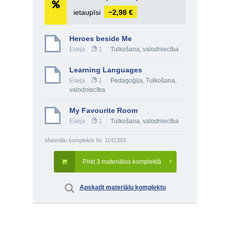
ietaupīsi
−2,98 €
Heroes beside Me
Eseja
1
Tulkošana, valodniecība
Learning Languages
Eseja
1
Pedagoģija
,
Tulkošana,
valodniecība
My Favourite Room
Eseja
1
Tulkošana, valodniecība
Materiālu komplekts Nr. 1141393
Pirkt 3 materiālus komplektā
Apskatīt materiālu komplektu