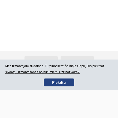
Par Atlants.lv
Reklāma
Mēs izmantojam sīkdatnes. Turpinot lietot šo mājas lapu, Jūs piekrītat
sīkdatņu izmantošanas noteikumiem. Uzzināt vairāk.
Kontakti
Lietošanas noteikumi
Piekrītu
SIA „CDI” © 2002 -
Lapas karte
2026