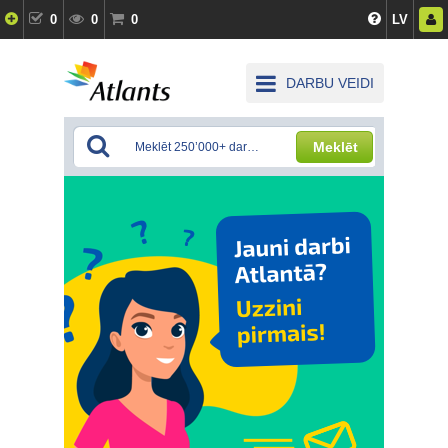
0
0
0
LV
DARBU VEIDI
Meklēt