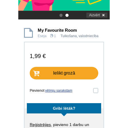
Aizvērt
.
.
My Favourite Room
Eseja
1
Tulkošana, valodniecība
1,99 €
Ielikt grozā
Pievienot
vēlmju sarakstam
Gribi lētāk?
Reģistrējies
, pievieno 1 darbu un