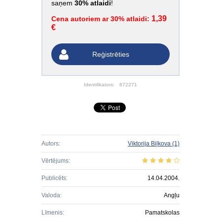
saņem
30% atlaidi
!
1,39
Cena autoriem ar 30% atlaidi:
€
Reģistrēties
Identifikators:
872271
Autors:
Viktorija Biļkova
(1)
Vērtējums:
Publicēts:
14.04.2004.
Valoda:
Angļu
Līmenis:
Pamatskolas