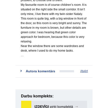
problem, to choose one of them.
My favourite room is of course children’s room. It is
situated on the right side the small corridor. It isn’t
only mine, I live there with my twin-sister Nataly.
This room is quite big, with a big window in front of
the door, so this room is very bright and sunny. The
furniture in my room is brown, but other details are
green color. I was hearing that green color
approach for bedroom, because this color is very
relaxing.
Near the window there are some wardrobes and
desk, where I used to do my home tasks.
…
Autora komentārs
Atvērt
Darbu komplekts:
IZDEVĪGI
pirkt komplektā
➞