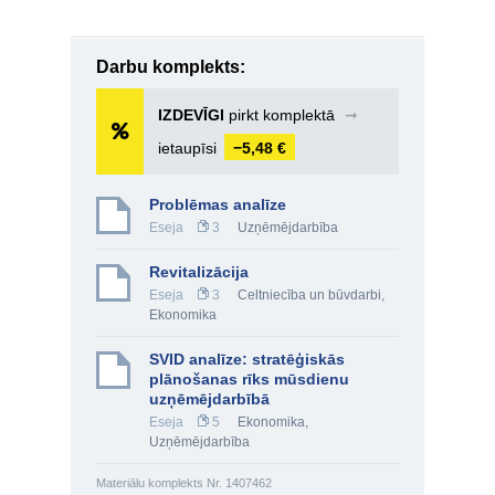
Darbu komplekts:
IZDEVĪGI
pirkt komplektā
➞
ietaupīsi
−5,48 €
Problēmas analīze
Eseja
3
Uzņēmējdarbība
Revitalizācija
Eseja
3
Celtniecība un būvdarbi
,
Ekonomika
SVID analīze: stratēģiskās
plānošanas rīks mūsdienu
uzņēmējdarbībā
Eseja
5
Ekonomika
,
Uzņēmējdarbība
Materiālu komplekts Nr. 1407462