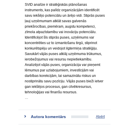
SVID analīze ir stratēģiskās plānošanas
instruments, kas palīdz organizācijām identificēt
savu iekšējo potenciālu un ārējo vidi. Stiprās puses
ļauj uzņēmumam atklāt savas galvenās
priekšrocības, piemēram, augstu kompetenci,
zīmola atpazīstamību vai inovāciju potenciālu.
Identificējot šīs stiprās puses, uzņēmums var
koncentrēties uz to izmantošanu tirgū, stiprinot
konkurētspēju un veidojot ilgtermiņa stratēģiju.
Savukārt vājās puses atklāj uzņēmuma trūkumus,
ierobežojumus vai resursu nepietiekamību.
Analizējot vājās puses, organizācija var pieņemt
lēmumus par uzlabojumiem, investīcijām vai
darbības korekcijām, lai samazinātu riskus un
nostiprinātu savu pozīciju. Vājās puses bieži ietver
gan iekšējos procesus, gan cilvēkresursus,
tehnoloģijas vai finanšu resursus.
…
Autora komentārs
Atvērt