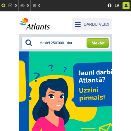
0
0
0
LV
DARBU VEIDI
Meklēt