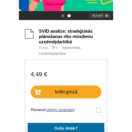
Aizvērt
.
.
SVID analīze: stratēģiskās
plānošanas rīks mūsdienu
uzņēmējdarbībā
Eseja
5
Ekonomika
,
Uzņēmējdarbība
4,49 €
Ielikt grozā
Pievienot
vēlmju sarakstam
Gribi lētāk?