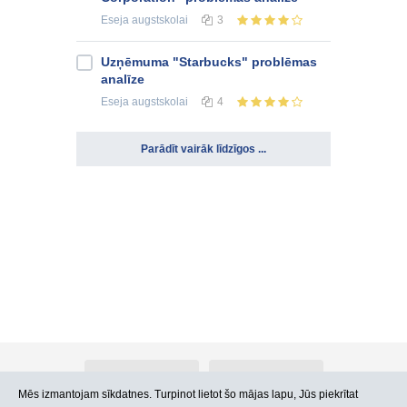
Eseja
augstskolai
3
Uzņēmuma "Starbucks" problēmas
analīze
Eseja
augstskolai
4
Parādīt vairāk līdzīgos ...
Par Atlants.lv
Reklāma
Mēs izmantojam sīkdatnes. Turpinot lietot šo mājas lapu, Jūs piekrītat