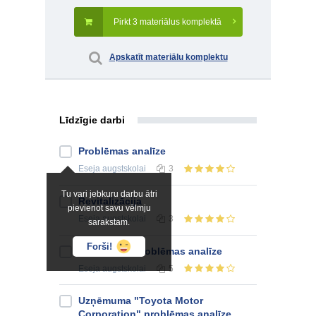
Pirkt 3 materiālus komplektā
Apskatīt materiālu komplektu
Līdzīgie darbi
Problēmas analīze
Eseja
augstskolai
3
Tu vari jebkuru darbu ātri
Revitalizācija
pievienot savu vēlmju
Eseja
augstskolai
3
sarakstam.
Forši!
Situācijas - problēmas analīze
Eseja
augstskolai
5
Uzņēmuma "Toyota Motor
Corporation" problēmas analīze