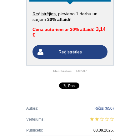
Reģistrējies
, pievieno 1 darbu un
saņem
30% atlaidi
!
3,14
Cena autoriem ar 30% atlaidi:
€
Reģistrēties
Identifikators:
148597
Autors:
Ričss
(650)
Vērtējums:
Publicēts:
08.09.2025.