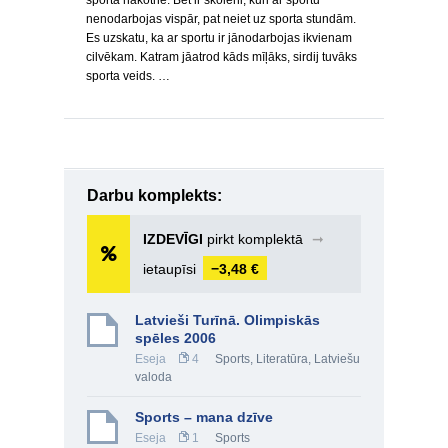
sporta nākotnē. Bet ir skolēni, kuri ar sportu
nenodarbojas vispār, pat neiet uz sporta stundām.
Es uzskatu, ka ar sportu ir jānodarbojas ikvienam
cilvēkam. Katram jāatrod kāds mīļāks, sirdij tuvāks
sporta veids. …
Darbu komplekts:
IZDEVĪGI
pirkt komplektā
➞
ietaupīsi
−3,48 €
Latvieši Turīnā. Olimpiskās
spēles 2006
Eseja
4
Sports
,
Literatūra
,
Latviešu
valoda
Sports – mana dzīve
Eseja
1
Sports