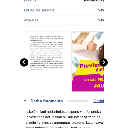
Līmenis:
Pamatskolas
Literatūras saraksts:
Nav
Atsauces:
Nav
Darba fragments
Aizvērt
Ir skolēni, kuri nodarbojas ar sportu vienīgi prieka
un veselības dēļ. Ir skolēni, kuri intensīvi trenējas,
lai gūtu lielākus sasniegumus tagadnē, kā arī savā