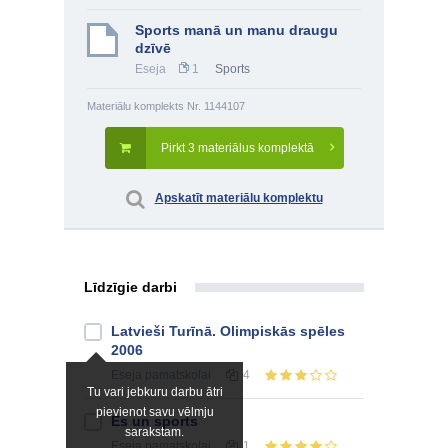
Sports manā un manu draugu
dzīvē
Eseja
1
Sports
Materiālu komplekts Nr. 1144107
Pirkt 3 materiālus komplektā
Apskatīt materiālu komplektu
Līdzīgie darbi
Latvieši Turīnā. Olimpiskās spēles
2006
Eseja
pamatskolai
4
Tu vari jebkuru darbu ātri
pievienot savu vēlmju
Es un sports
sarakstam.
Eseja
pamatskolai
1