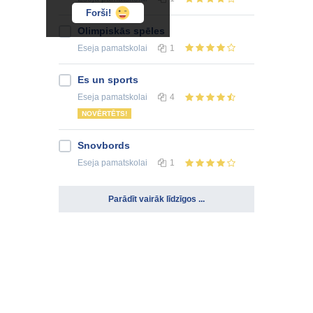
Forši!
Olimpiskās spēles
Eseja
pamatskolai
1
Es un sports
Eseja
pamatskolai
4
NOVĒRTĒTS!
Snovbords
Eseja
pamatskolai
1
Parādīt vairāk līdzīgos ...