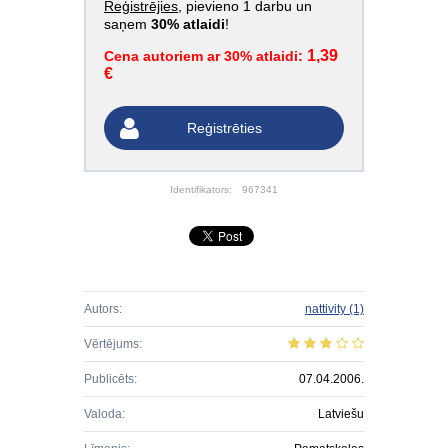
Reģistrējies
, pievieno 1 darbu un
saņem
30% atlaidi
!
1,39
Cena autoriem ar 30% atlaidi:
€
Reģistrēties
Identifikators:
967341
Autors:
nattivity
(1)
Vērtējums:
Publicēts:
07.04.2006.
Valoda:
Latviešu