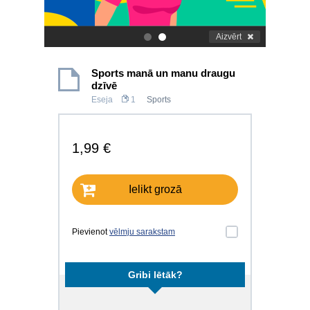
Aizvērt
.
.
Sports manā un manu draugu
dzīvē
Eseja
1
Sports
1,99 €
Ielikt grozā
Pievienot
vēlmju sarakstam
Gribi lētāk?