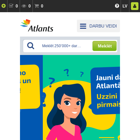
0
0
0
LV
DARBU VEIDI
Meklēt