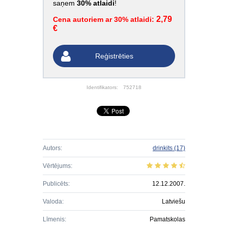
saņem
30% atlaidi
!
2,79
Cena autoriem ar 30% atlaidi:
€
Reģistrēties
Identifikators:
752718
Autors:
drinkits
(17)
Vērtējums:
Publicēts:
12.12.2007.
Valoda:
Latviešu
Līmenis:
Pamatskolas