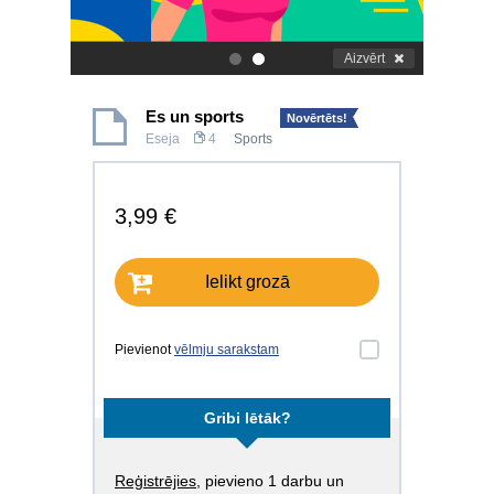
Aizvērt
.
.
Es un sports
Novērtēts!
Eseja
4
Sports
3,99 €
Ielikt grozā
Pievienot
vēlmju sarakstam
Gribi lētāk?
Reģistrējies
, pievieno 1 darbu un