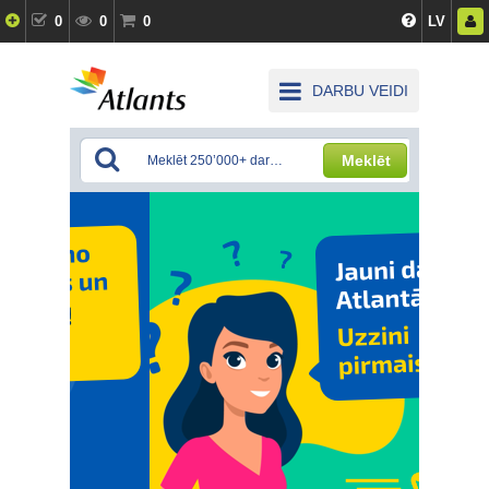
0
0
0
LV
DARBU VEIDI
Meklēt