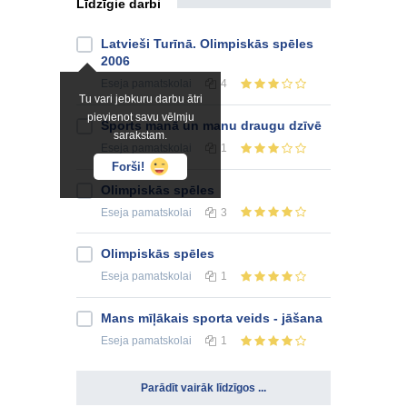
Līdzīgie darbi
Latvieši Turīnā. Olimpiskās spēles
2006
Eseja
pamatskolai
4
Tu vari jebkuru darbu ātri
pievienot savu vēlmju
Sports manā un manu draugu dzīvē
sarakstam.
Eseja
pamatskolai
1
Forši!
Olimpiskās spēles
Eseja
pamatskolai
3
Olimpiskās spēles
Eseja
pamatskolai
1
Mans mīļākais sporta veids - jāšana
Eseja
pamatskolai
1
Parādīt vairāk līdzīgos ...