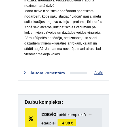
možāks, norūdītāks. Pastāstīšu, kāda ir sporta
nozīme manā dzīvē.
Mana dzīve ir saistīta ar dažādām sportiskām
nodarbēm, kopš sāku staigāt. “Lidoju” gaisā, metu
salto, karājos ar galvu uz leju – protams, tēta turēts.
Kopš sevi atceros, līdz pat skolas vecumam pa
kokiem vien dzīvojos un dažādos veidos vingroju.
Bērnu šūpolēs nesēdēju, bet izmantoju to stieni
dažādiem trikiem – karāties ar rokām, kājām un
sēdēt augšā. Ja mamma nevarēja mani atrast, tad
vienmēr meklēja kokos.…
Autora komentārs
Atvērt
Darbu komplekts:
IZDEVĪGI
pirkt komplektā
➞
ietaupīsi
−4,98 €