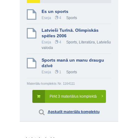
Es un sports
Eseja
4
Sports
Latvieši Turīnā. Olimpiskās
spēles 2006
Eseja
4
Sports
,
Literatūra
,
Latviešu
valoda
Sports manā un manu draugu
dzīvē
Eseja
1
Sports
Materiālu komplekts Nr. 1164111
Pirkt 3 materiālus komplektā
Apskatīt materiālu komplektu