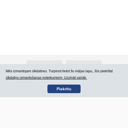
Par Atlants.lv
Reklāma
Mēs izmantojam sīkdatnes. Turpinot lietot šo mājas lapu, Jūs piekrītat
sīkdatņu izmantošanas noteikumiem. Uzzināt vairāk.
Kontakti
Lietošanas noteikumi
Piekrītu
SIA „CDI” © 2002 -
Lapas karte
2026