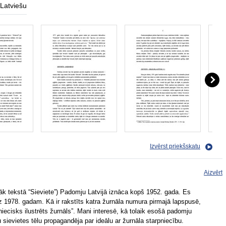
Latviešu
Izvērst priekšskatu
Aizvērt
āk tekstā “Sieviete”) Padomju Latvijā iznāca kopš 1952. gada. Es
dz 1978. gadam. Kā ir rakstīts katra žurnāla numura pirmajā lapspusē,
sliniecisks ilustrēts žurnāls”. Mani interesē, kā tolaik esošā padomju
sievietes tēlu propagandēja par ideālu ar žurnāla starpniecību.