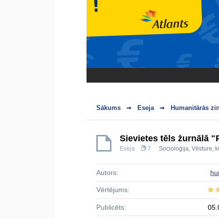
Sākums
Eseja
Humanitārās zi
Sievietes tēls žurnālā 
Eseja
7
Socioloģija
,
Vēsture, k
Autors:
hu
Vērtējums:
Publicēts:
05.