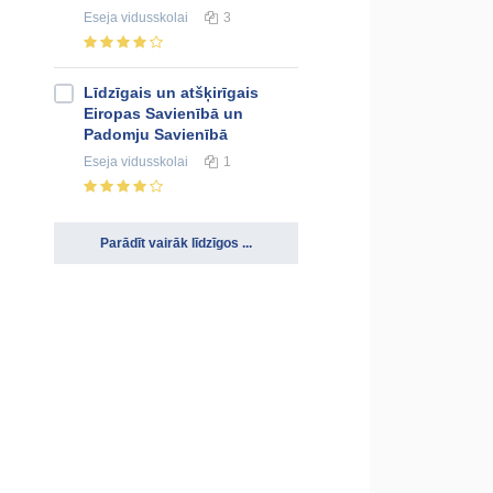
Eseja
vidusskolai
3
Līdzīgais un atšķirīgais
Eiropas Savienībā un
Padomju Savienībā
Eseja
vidusskolai
1
Parādīt vairāk līdzīgos ...