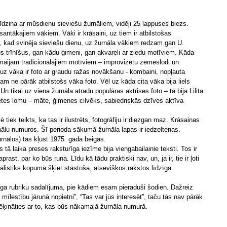
līdzina ar mūsdienu sieviešu žurnāliem, vidēji 25 lappuses biezs.
esantākajiem vākiem. Vāki ir krāsaini, uz tiem ir atbilstošas
ā, kad svinēja sieviešu dienu, uz žurnāla vākiem redzam gan U.
 trīnīšus, gan kādu ģimeni, gan akvareli ar ziedu motīviem. Kāda
maijam tradicionālajiem motīviem – improvizētu zemeslodi un
 uz vāka ir foto ar graudu ražas novākšanu - kombaini, nopļauta
lam ne pārāk atbilstošs vāka foto. Vēl uz kāda cita vāka bija liels
tikai uz viena žurnāla atradu populāras aktrises foto – tā bija Lilita
ietes lomu – māte, ģimenes cilvēks, sabiedriskās dzīves aktīva
 tiek teikts, ka tas ir ilustrēts, fotogrāfiju ir diezgan maz. Krāsainas
urnālu numuros. Šī perioda sākumā žurnāla lapas ir iedzeltenas.
urnālos) tās kļūst 1975. gada beigās.
s tā laika preses raksturīga iezīme bija viengabailainie teksti. Tos ir
aprast, par ko būs runa. Līdu kā tādu praktiski nav, un, ja ir, tie ir ļoti
ālistiks kopumā šķiet stāstoša, atsevišķos rakstos līdzīga
īga rubriku sadalījuma, pie kādiem esam pieraduši šodien. Dažreiz
mīlestību jārunā nopietni”, “Tas var jūs interesēt”, taču tās nav pārāk
 rēķināties ar to, kas būs nākamajā žurnāla numurā.