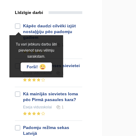
Līdzīgie darbi
Kāpēc daudzi cilvēki izjūt
nostaļģiju pēc padomju
gadiem
Tu vari jebkuru darbu ātri
Eseja
vidusskolai
1
pievienot savu vēlmju
sarakstam.
Himna renesanses sievietei
Forši!
Eseja
vidusskolai
1
Kā mainījās sievietes loma
pēc Pirmā pasaules kara?
Eseja
vidusskolai
1
Padomju režīma sekas
Latvijā