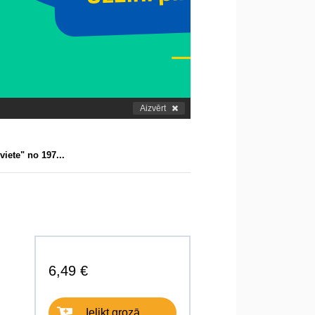
Aizvērt
viete" no 197...
6,49 €
Ielikt grozā