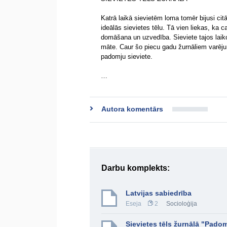
Katrā laikā sievietēm loma tomēr bijusi cit
ideālās sievietes tēlu. Tā vien liekas, ka 
domāšana un uzvedība. Sieviete tajos laiko
māte. Caur šo piecu gadu žurnāliem varēju 
padomju sieviete.
…
Autora komentārs
Darbu komplekts:
Latvijas sabiedrība
Eseja
2
Socioloģija
Sievietes tēls žurnālā "Padom