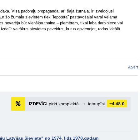
ādāka. Visa padomju propaganda, arī šajā žurnālā, ir izveidojusi
caur šo žurnālu sievietēm tiek “iepotēta” pastāvošajai varai vēlamā
s nevarēja būt vienšķautņaina – piemēram, tikai laba darbiniece vai
izdalīt vairākus sievietes paveidus, kurus apvienojot, rodas ideālā
Atvērt
IZDEVĪGI
pirkt komplektā
➞
ietaupīsi
−4,48 €
ju Latvijas Sieviete" no 1974. līdz 1978.gadam