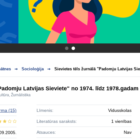
.
.
nātnes
Socioloģija
Sievietes tēls žurnālā "Padomju Latvijas Sie
"Padomju Latvijas Sieviete" no 1974. līdz 1978.gadam
ultūra
,
Žurnālistika
rma
(15)
Līmenis:
Vidusskolas
Literatūras saraksts:
1 vienības
Atsauces:
Nav
09.2005.