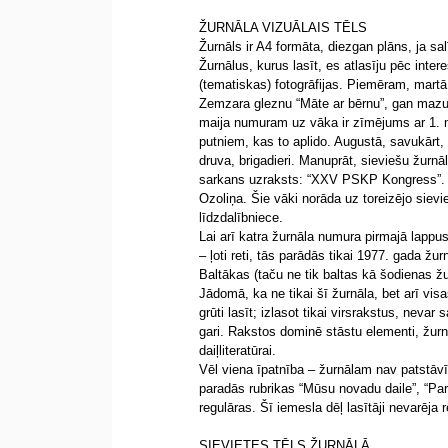
ŽURNĀLA VIZUĀLAIS TĒLS
Žurnāls ir A4 formāta, diezgan plāns, ja sa
Žurnālus, kurus lasīt, es atlasīju pēc inter
(tematiskas) fotogrāfijas. Piemēram, mart
Zemzara gleznu “Māte ar bērnu”, gan mazus
maija numuram uz vāka ir zīmējums ar 1. 
putniem, kas to aplido. Augustā, savukārt,
druva, brigadieri. Manuprāt, sieviešu žurnā
sarkans uzraksts: “XXV PSKP Kongress”. Un 
Ozoliņa. Šie vāki norāda uz toreizējo siev
līdzdalībniece.
Lai arī katra žurnāla numura pirmajā lappusē
– ļoti reti, tās parādās tikai 1977. gada ž
Baltākas (taču ne tik baltas kā šodienas ž
Jādomā, ka ne tikai šī žurnāla, bet arī visa
grūti lasīt; izlasot tikai virsrakstus, nevar s
gari. Rakstos dominē stāstu elementi, žurn
daiļliteratūrai.
Vēl viena īpatnība – žurnālam nav patstāv
paradās rubrikas “Mūsu novadu daile”, “Par 
regulāras. Šī iemesla dēļ lasītāji nevarēja
SIEVIETES TĒLS ŽURNĀLĀ