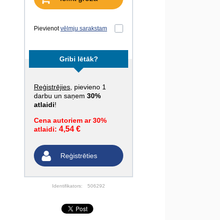
Pievienot
vēlmju sarakstam
Gribi lētāk?
Reģistrējies
, pievieno 1
darbu un saņem
30%
atlaidi
!
Cena autoriem ar 30%
4,54 €
atlaidi:
Reģistrēties
Identifikators:
506292