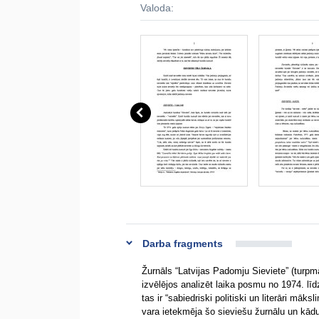
Valoda:
Darba fragments
Žurnāls “Latvijas Padomju Sieviete” (turpm
izvēlējos analizēt laika posmu no 1974. lī
tas ir “sabiedriski politiski un literāri māk
vara ietekmēja šo sieviešu žurnālu un kādu 