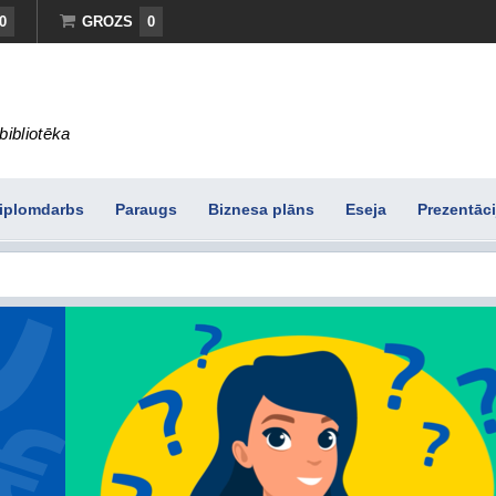
0
GROZS
0
bibliotēka
iplomdarbs
Paraugs
Biznesa plāns
Eseja
Prezentāci