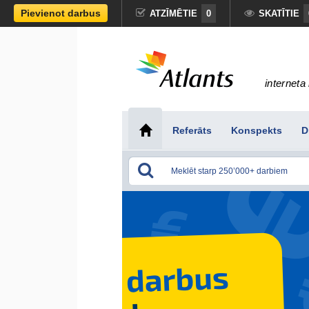
Pievienot darbus
ATZĪMĒTIE
0
SKATĪTIE
interneta 
Referāts
Konspekts
D