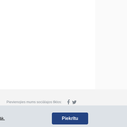
Pievienojies mums sociālajos tīklos:
Piekrītu
āk.