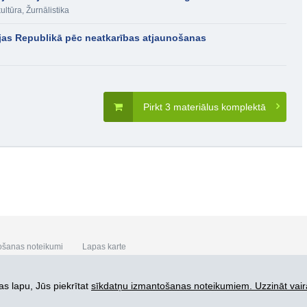
kultūra
,
Žurnālistika
vijas Republikā pēc neatkarības atjaunošanas
Pirkt 3 materiālus komplektā
ošanas noteikumi
Lapas karte
s lapu, Jūs piekrītat
sīkdatņu izmantošanas noteikumiem. Uzzināt vair