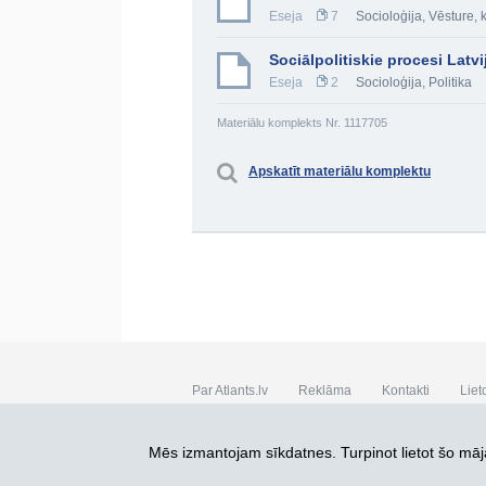
Eseja
7
Socioloģija
,
Vēsture, 
Sociālpolitiskie procesi Lat
Eseja
2
Socioloģija
,
Politika
Materiālu komplekts Nr. 1117705
Apskatīt materiālu komplektu
Par Atlants.lv
Reklāma
Kontakti
Liet
SIA „CDI” © 2002 - 2026
Mēs izmantojam sīkdatnes. Turpinot lietot šo māja