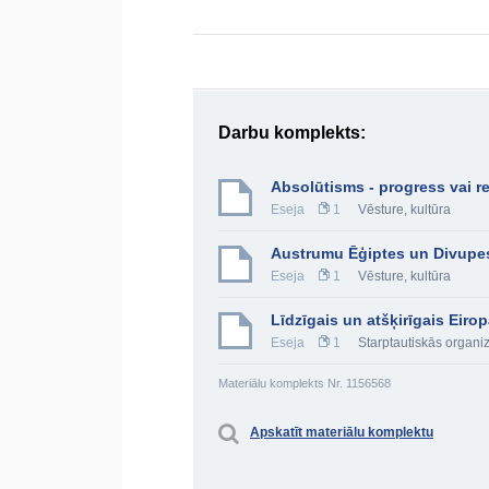
Darbu komplekts:
Absolūtisms - progress vai re
Eseja
1
Vēsture, kultūra
Austrumu Ēģiptes un Divupes
Eseja
1
Vēsture, kultūra
Līdzīgais un atšķirīgais Eir
Eseja
1
Starptautiskās organi
Materiālu komplekts Nr. 1156568
Apskatīt materiālu komplektu