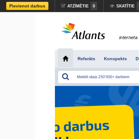
Pievienot darbus
ATZĪMĒTIE
0
SKATĪTIE
interneta 
Referāts
Konspekts
D