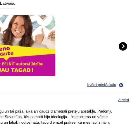
Latviešu
Izvērst priekšskatu
Aizvērt
u un tai pašā laikā arī daudz diametrāli pretēju apstākļu. Padomju
opas Savienība, tās pamatā bija ideoloģija – komunisms un vēlme
āku un labāk nodrošinātu, taču diemžēl praksē, kā mēs labi zinām,