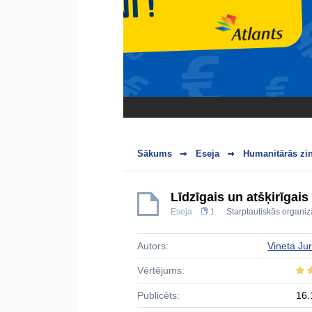
Sākums
Eseja
Humanitārās zi
Līdzīgais un atšķirīgai
Eseja
1
Starptautiskās organiz
Autors:
Vineta Ju
Vērtējums:
Publicēts:
16.