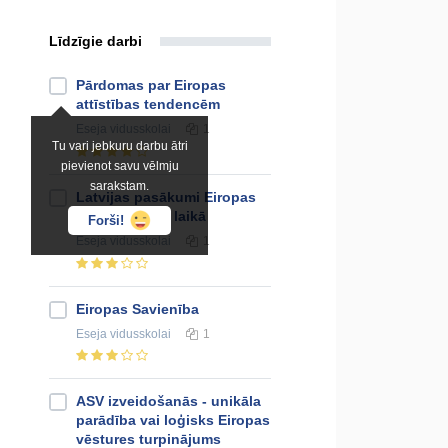
Līdzīgie darbi
Pārdomas par Eiropas
attīstības tendencēm
Eseja
vidusskolai
1
Tu vari jebkuru darbu ātri
pievienot savu vēlmju
sarakstam.
Latvijas pasākumi Eiropas
prezidentūras laikā
Forši!
Eseja
vidusskolai
1
Eiropas Savienība
Eseja
vidusskolai
1
ASV izveidošanās - unikāla
parādība vai loģisks Eiropas
vēstures turpinājums