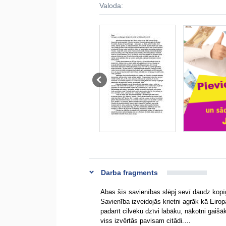
Valoda:
Darba fragments
Abas šīs savienības slēpj sevī daudz kopīg
Savienība izveidojās krietni agrāk kā Eir
padarīt cilvēku dzīvi labāku, nākotni gaiš
viss izvērtās pavisam citādi.…