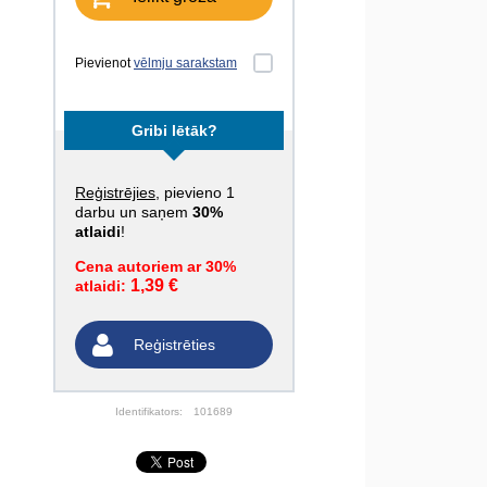
Pievienot
vēlmju sarakstam
Gribi lētāk?
Reģistrējies
, pievieno 1
darbu un saņem
30%
atlaidi
!
Cena autoriem ar 30%
1,39 €
atlaidi:
Reģistrēties
Identifikators:
101689