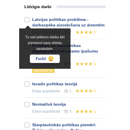
Līdzīgie darbi
Latvijas politikas problēma -
darbaspēka aizceļošana uz ārzemēm
Eseja
augstskolai
3
Tu vari jebkuru darbu ātri
pievienot savu vēlmju
Politikas un ekonomikas
sarakstam.
mijiedarbība nekustamo īpašumu
tirgū Latvijā
Forši!
Eseja
augstskolai
3
NOVĒRTĒTS!
Ievads politikas teorijā
Eseja
augstskolai
1
Normatīvā teorija
Eseja
augstskolai
3
Starptautiskās politikas piemēri: