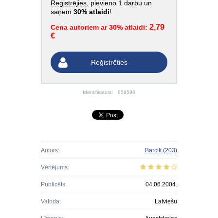
Reģistrējies
, pievieno 1 darbu un
saņem
30% atlaidi
!
2,79
Cena autoriem ar 30% atlaidi:
€
Reģistrēties
Identifikators:
658596
Autors:
Barcik
(203)
Vērtējums:
Publicēts:
04.06.2004.
Valoda:
Latviešu