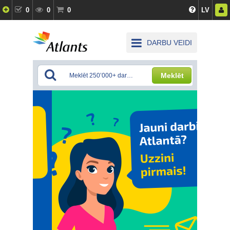
0
0
0
LV
DARBU VEIDI
Meklēt