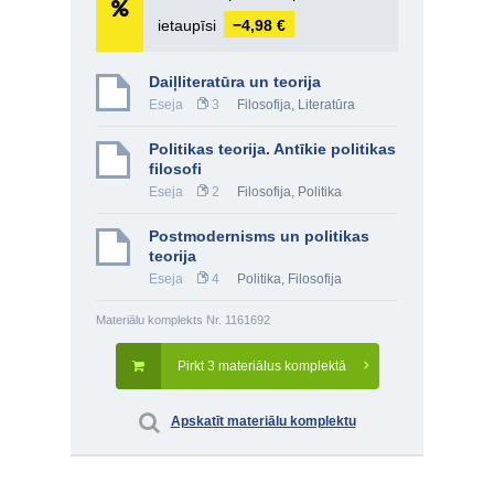
ietaupīsi
−4,98 €
Daiļliteratūra un teorija
Eseja
3
Filosofija
,
Literatūra
Politikas teorija. Antīkie politikas
filosofi
Eseja
2
Filosofija
,
Politika
Postmodernisms un politikas
teorija
Eseja
4
Politika
,
Filosofija
Materiālu komplekts Nr. 1161692
Pirkt 3 materiālus komplektā
Apskatīt materiālu komplektu