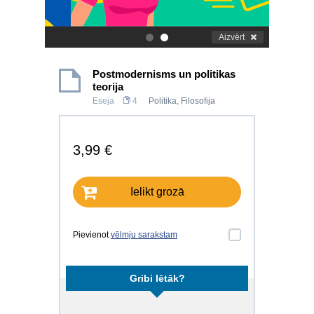
Aizvērt
.
.
Postmodernisms un politikas
teorija
Eseja
4
Politika
,
Filosofija
3,99 €
Ielikt grozā
Pievienot
vēlmju sarakstam
Gribi lētāk?