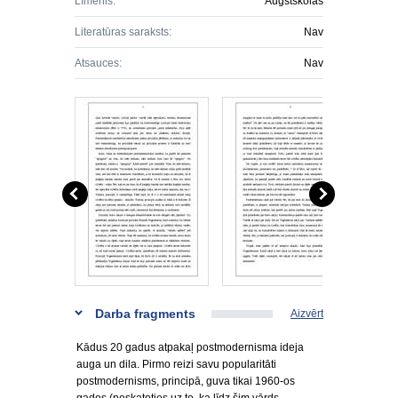
Līmenis:
Augstskolas
Literatūras saraksts:
Nav
Atsauces:
Nav
Darba fragments
Aizvērt
Kādus 20 gadus atpakaļ postmodernisma ideja
auga un dila. Pirmo reizi savu popularitāti
postmodernisms, principā, guva tikai 1960-os