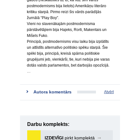
gados (neskatoties uz to, ka līdz šim vārds
postmodernisms bija lietots) Amerikāņu literāro
kritiku starpā. Pirmo reizi šis vārds parādījās
žurnālā “Play Boy”.
Vieni no slavenākajām postmodernisma
pārstāvētājiem bija Hajeks, Rorti, Makentais un
Mišels Fuko.
Principā, postmodernisms visu laiku bija izplātīts
un attīstīts alternatīvo politisko spēku starpā. Šie
spēki bija, principā, kreisā spārna politiskie
grupējumi jeb, vienkārši, tie, kuri nebija pie varas
dotās valsts parlamentos, bet darbojās opozīcijā.
…
Autora komentārs
Atvērt
Darbu komplekts:
IZDEVĪGI
pirkt komplektā
➞