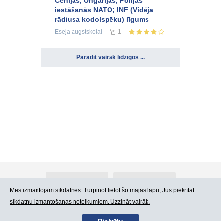
Čehijas, Ungārijas, Polijas
iestāšanās NATO; INF (Vidēja
rādiusa kodolspēku) līgums
Eseja
augstskolai
1
Parādīt vairāk līdzīgos ...
Par Atlants.lv
Reklāma
Mēs izmantojam sīkdatnes. Turpinot lietot šo mājas lapu, Jūs piekrītat
sīkdatņu izmantošanas noteikumiem. Uzzināt vairāk.
Kontakti
Lietošanas noteikumi