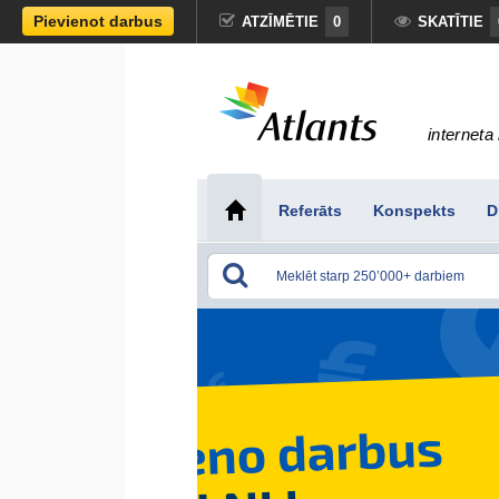
Pievienot darbus
ATZĪMĒTIE
0
SKATĪTIE
interneta 
Referāts
Konspekts
D