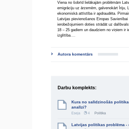
Viena no šobrīd lielākajām problēmām Latv
emigrāciju uz ārzemēm, galvenokārt Īriju, La
ekonomiskā attīstība ir apdraudēta. Pirmai
Latvijas pievienošanos Eiropas Savienībai 
ierobežojumiem doties strādāt uz dalībvals
18 – 25 gadiem un daudziem no viņiem ir i
izglītība.…
Autora komentārs
Darbu komplekts:
Kura no salīdzinošās politika
analīzi?
Eseja
4
Politika
Latvijas politikas problēma 