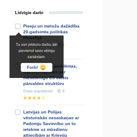
Līdzīgie darbi
Pieeju un metožu dažādība
20.gadsimta politikas
filosofijā
Tu vari jebkuru darbu ātri
Eseja
augstskolai
3
pievienot savu vēlmju
sarakstam.
Robežsardzes problēmas,
Forši!
transformējoties par
mūsdienīgu ES valsts
pārvaldes struktūru
Eseja
augstskolai
8
Latvijas un Polijas
vēsturiskās nesaskaņas ar
Padomju Savienību un to
ietekme uz mūsdienu
attiecībām ar Krieviju