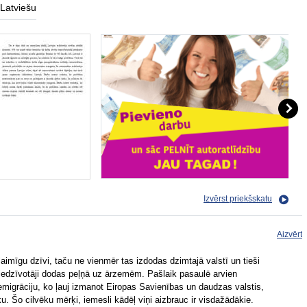
Latviešu
Izvērst priekšskatu
Aizvērt
laimīgu dzīvi, taču ne vienmēr tas izdodas dzimtajā valstī un tieši
edzīvotāji dodas peļņā uz ārzemēm. Pašlaik pasaulē arvien
migrāciju, ko ļauj izmanot Eiropas Savienības un daudzas valstis,
. Šo cilvēku mērķi, iemesli kādēļ viņi aizbrauc ir visdažādākie.