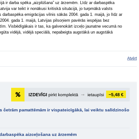
ijā ir darba spēka „aizplūšana” uz ārzemēm. Līdz ar darbaspēka
tvija var teikt ir nonākusi kritiskā situācijā, jo turpmākā valsts
s darbaspēka emigrācijas vilnis sākās 2004. gada 1. maijā, jo līdz ar
2004. gada 1. maijā, Latvijas pilsoņiem pavērās iespējas bez
tīm. Visbēdīgākais ir tas, ka galvenokārt izceļo jaunatne vecumā no
egūta vidējā, vidējā speciālā, nepabeigta augstākā un augstākā
Atvērt
IZDEVĪGI
pirkt komplektā
➞
ietaupīsi
−5,48 €
s četrām pamattēmām ir vispateicīgākā, lai veiktu salīdzinošo
- darbaspēka aizceļošana uz ārzemēm