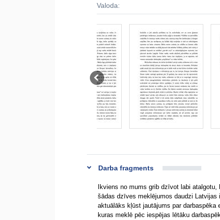
Valoda:
Darba fragments
Ikviens no mums grib dzīvot labi atalgotu, 
šādas dzīves meklējumos daudzi Latvijas i
aktuālāks kļūst jautājums par darbaspēka e
kuras meklē pēc iespējas lētāku darbaspēku