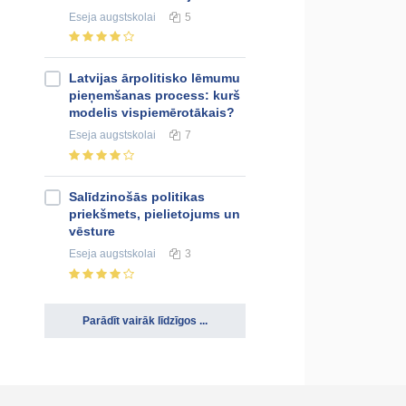
Eseja
augstskolai
5
Latvijas ārpolitisko lēmumu
pieņemšanas process: kurš
modelis vispiemērotākais?
Eseja
augstskolai
7
Salīdzinošās politikas
priekšmets, pielietojums un
vēsture
Eseja
augstskolai
3
Parādīt vairāk līdzīgos ...