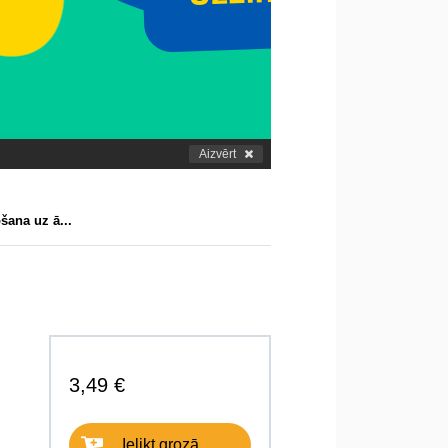
Aizvērt
šana uz ā...
3,49 €
Ielikt grozā