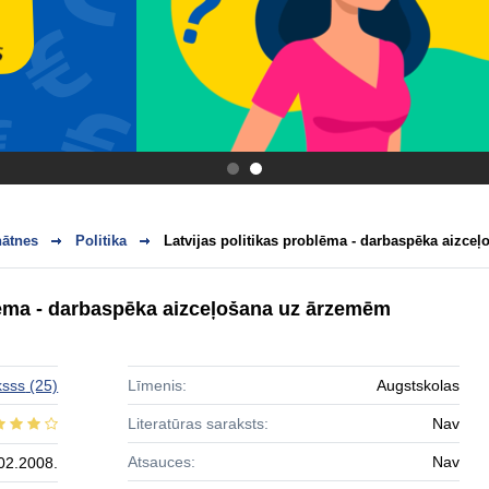
.
.
nātnes
Politika
Latvijas politikas problēma - darbaspēka aizceļo
blēma - darbaspēka aizceļošana uz ārzemēm
ksss
(25)
Līmenis:
Augstskolas
Literatūras saraksts:
Nav
Atsauces:
Nav
02.2008.