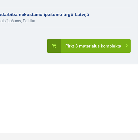
edarbība nekustamo īpašumu tirgū Latvijā
ais īpašums
,
Politika
Pirkt 3 materiālus komplektā