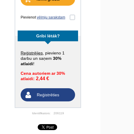
Pievienot
vēlmju sarakstam
Gribi lētāk?
Reģistrējies
, pievieno 1
darbu un saņem
30%
atlaidi
!
Cena autoriem ar 30%
2,44 €
atlaidi:
Reģistrēties
Identifikators:
206119