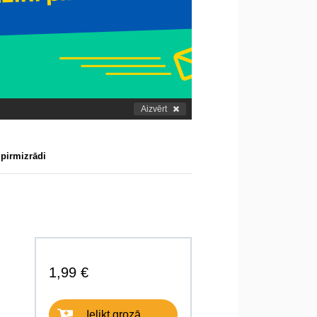
Aizvērt
 pirmizrādi
1,99 €
Ielikt grozā