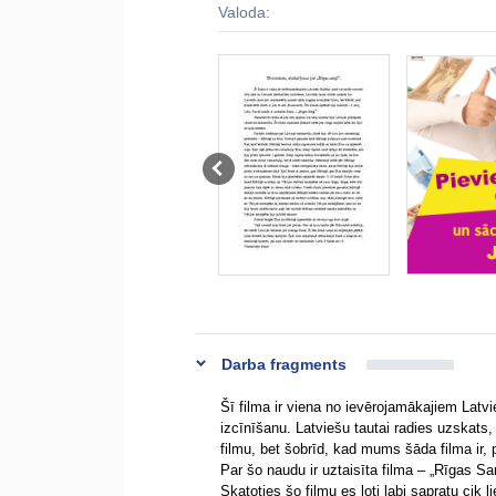
Valoda:
Darba fragments
Šī filma ir viena no ievērojamākajiem Latvi
izcīnīšanu. Latviešu tautai radies uzskats,
filmu, bet šobrīd, kad mums šāda filma ir, p
Par šo naudu ir uztaisīta filma – „Rīgas Sar
Skatoties šo filmu es ļoti labi sapratu cik 