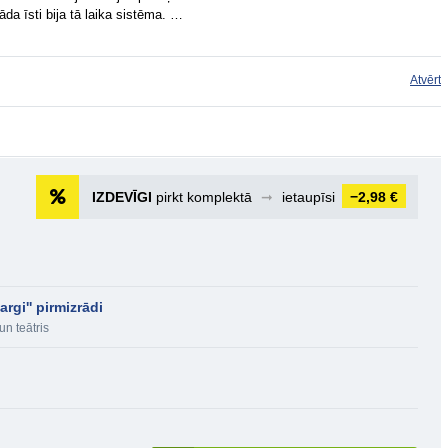
kāda īsti bija tā laika sistēma. …
Atvērt
IZDEVĪGI
pirkt komplektā
➞
ietaupīsi
−2,98 €
rgi'' pirmizrādi
un teātris