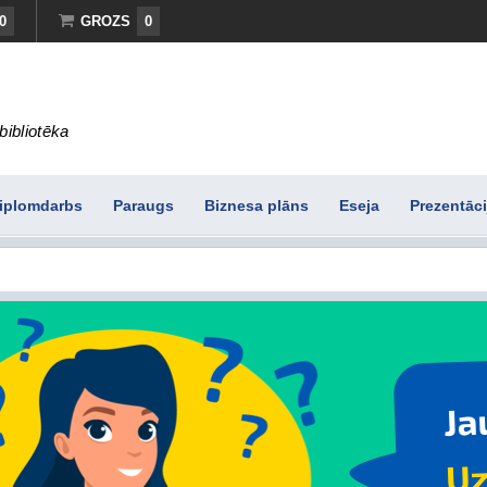
0
GROZS
0
bibliotēka
iplomdarbs
Paraugs
Biznesa plāns
Eseja
Prezentāci