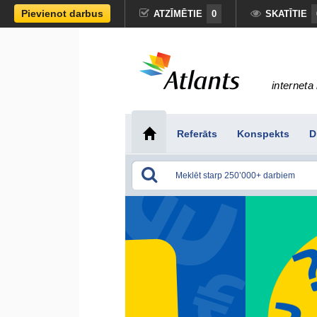
Pievienot darbus
ATZĪMĒTIE
0
SKATĪTIE
interneta 
Referāts
Konspekts
D