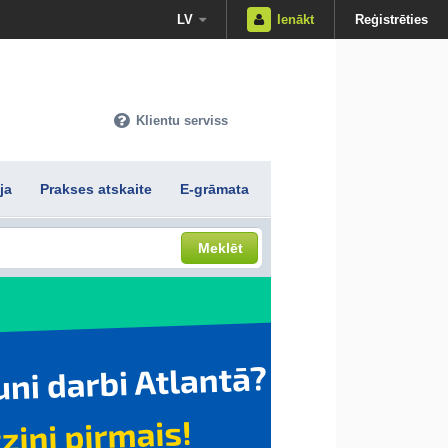
LV
Ienākt
Reģistrēties
Klientu serviss
ja
Prakses atskaite
E-grāmata
Meklēt