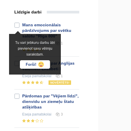
Līdzīgie darbi
Mans emocionālais
pārdzīvojums par svētku
salūtu "Rīga 800"
Tu vari jebkuru darbu ātri
Eseja
pamatskolai
1
pievienot savu vēlmju
sarakstam.
Pārspriedums par Anglijas
Forši!
valdnieci Elizabeti I
Eseja
pamatskolai
1
NOVĒRTĒTS!
Pārdomas par "Vējiem līdzi",
dienvidu un ziemeļu štatu
atšķirības
Eseja
pamatskolai
3