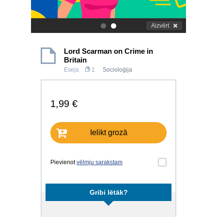
Aizvērt
.
.
Lord Scarman on Crime in
Britain
Eseja
1
Socioloģija
1,99 €
Ielikt grozā
Pievienot
vēlmju sarakstam
Gribi lētāk?