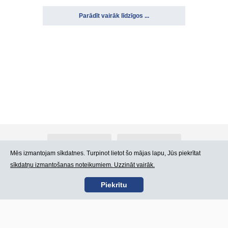
Parādīt vairāk līdzīgos ...
Par Atlants.lv
Reklāma
Mēs izmantojam sīkdatnes. Turpinot lietot šo mājas lapu, Jūs piekrītat
sīkdatņu izmantošanas noteikumiem. Uzzināt vairāk.
Kontakti
Lietošanas noteikumi
Piekrītu
SIA „CDI” © 2002 -
Lapas karte
2026