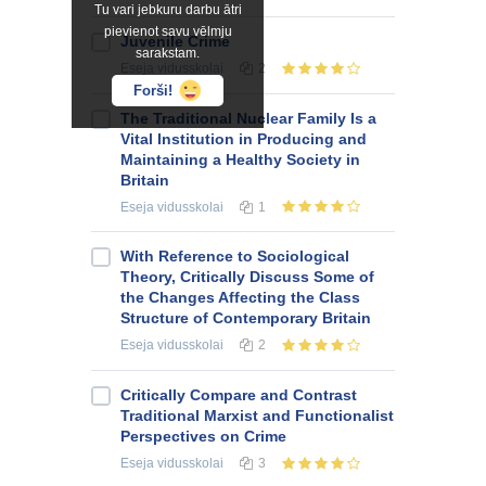
Tu vari jebkuru darbu ātri
pievienot savu vēlmju
Juvenile Crime
sarakstam.
Eseja
vidusskolai
2
Forši!
The Traditional Nuclear Family Is a
Vital Institution in Producing and
Maintaining a Healthy Society in
Britain
Eseja
vidusskolai
1
With Reference to Sociological
Theory, Critically Discuss Some of
the Changes Affecting the Class
Structure of Contemporary Britain
Eseja
vidusskolai
2
Critically Compare and Contrast
Traditional Marxist and Functionalist
Perspectives on Crime
Eseja
vidusskolai
3