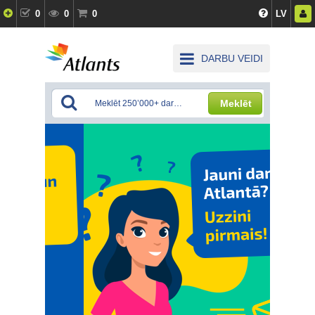
0
0
0
LV
DARBU VEIDI
Meklēt