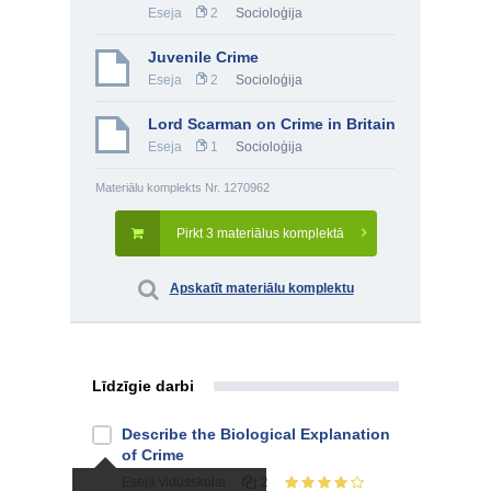
Eseja
2
Socioloģija
Juvenile Crime
Eseja
2
Socioloģija
Lord Scarman on Crime in Britain
Eseja
1
Socioloģija
Materiālu komplekts Nr. 1270962
Pirkt 3 materiālus komplektā
Apskatīt materiālu komplektu
Līdzīgie darbi
Describe the Biological Explanation
of Crime
Eseja
vidusskolai
2