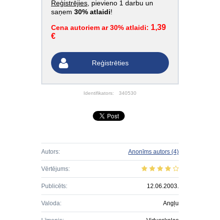
Reģistrējies
, pievieno 1 darbu un
saņem
30% atlaidi
!
1,39
Cena autoriem ar 30% atlaidi:
€
Reģistrēties
Identifikators:
340530
Autors:
Anonīms autors
(4)
Vērtējums:
Publicēts:
12.06.2003.
Valoda:
Angļu