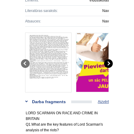
Līmenis:
Vidusskolas
Literatūras saraksts:
Nav
Atsauces:
Nav
Darba fragments
Aizvērt
LORD SCARMAN ON RACE AND CRIME IN
BRITAIN
Q1.What are the key features of Lord Scarman's
analysis of the riots?