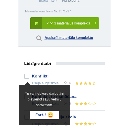
Eseja
7
Psiholoģija
Materiālu komplekts Nr. 1371927
Pirkt 3 materiālus komplektā
Apskatīt materiālu komplektu
Līdzīgie darbi
Konflikti
Eseja
augstskolai
4
Tu vari jebkuru darbu ātri
Konflikti, to risināšana
pievienot savu vēlmju
Eseja
augstskolai
5
sarakstam.
Forši!
Konfliktsituācija skolā
Eseja
augstskolai
1