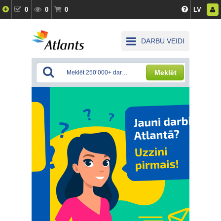
0
0
0
LV
DARBU VEIDI
Meklēt