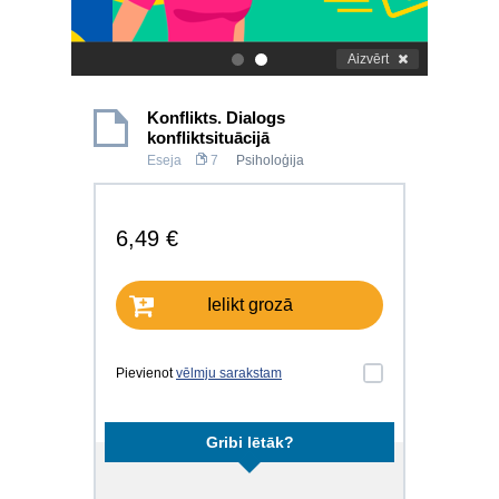
Aizvērt
.
.
Konflikts. Dialogs
konfliktsituācijā
Eseja
7
Psiholoģija
6,49 €
Ielikt grozā
Pievienot
vēlmju sarakstam
Gribi lētāk?