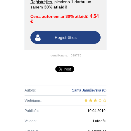
Reģistrējies
, pievieno 1 darbu un
saņem
30% atlaidi
!
4,54
Cena autoriem ar 30% atlaidi:
€
Reģistrēties
Identifikators:
689775
Autors:
Santa Januševska
(6)
Vērtējums:
Publicēts:
10.04.2019.
Valoda:
Latviešu