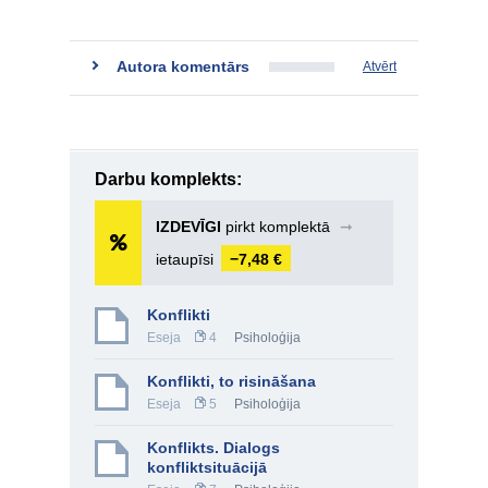
Autora komentārs
Atvērt
Darbu komplekts:
IZDEVĪGI
pirkt komplektā
➞
ietaupīsi
−7,48 €
Konflikti
Eseja
4
Psiholoģija
Konflikti, to risināšana
Eseja
5
Psiholoģija
Konflikts. Dialogs
konfliktsituācijā