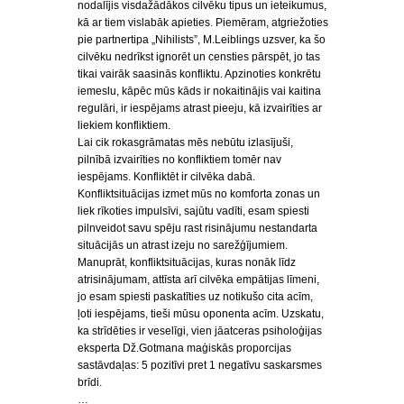
nodalījis visdažādākos cilvēku tipus un ieteikumus,
kā ar tiem vislabāk apieties. Piemēram, atgriežoties
pie partnertipa „Nihilists”, M.Leiblings uzsver, ka šo
cilvēku nedrīkst ignorēt un censties pārspēt, jo tas
tikai vairāk saasinās konfliktu. Apzinoties konkrētu
iemeslu, kāpēc mūs kāds ir nokaitinājis vai kaitina
regulāri, ir iespējams atrast pieeju, kā izvairīties ar
liekiem konfliktiem.
Lai cik rokasgrāmatas mēs nebūtu izlasījuši,
pilnībā izvairīties no konfliktiem tomēr nav
iespējams. Konfliktēt ir cilvēka dabā.
Konfliktsituācijas izmet mūs no komforta zonas un
liek rīkoties impulsīvi, sajūtu vadīti, esam spiesti
pilnveidot savu spēju rast risinājumu nestandarta
situācijās un atrast izeju no sarežģījumiem.
Manuprāt, konfliktsituācijas, kuras nonāk līdz
atrisinājumam, attīsta arī cilvēka empātijas līmeni,
jo esam spiesti paskatīties uz notikušo cita acīm,
ļoti iespējams, tieši mūsu oponenta acīm. Uzskatu,
ka strīdēties ir veselīgi, vien jāatceras psiholoģijas
eksperta Dž.Gotmana maģiskās proporcijas
sastāvdaļas: 5 pozitīvi pret 1 negatīvu saskarsmes
brīdi.
…