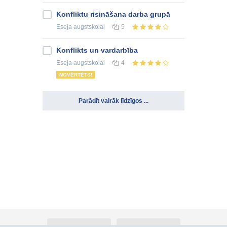
Konfliktu risināšana darba grupā
Eseja
augstskolai
5
Konflikts un vardarbība
Eseja
augstskolai
4
NOVĒRTĒTS!
Parādīt vairāk līdzīgos ...