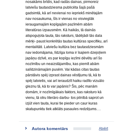
nosakāms brīdis, kad radās dainas, pirmoreiz
latviešu tautasdziesma publicēta šajā pašā
gadsimtā, kā arī nevienai no iepriekš minētajām
nav nosaukuma, šīs ir vienas no visvieglāk
ieraugamajām kopīgajām pazīmēm abām
literatūras izpausmēm. Kā haikās, tā dainās
atspoguļota tauta, tās raksturs, tādējādi tās dala
mērķi- paust konkrētās tautas kultūras specifiku, arī
mentalitāti. Latviešu kultūra bez tautasdziesmām
nav iedomājama, līdzīga loma ir īsajiem dzejoļiem
japāņu dzīvē, es par kopīgu iezīmi dēvētu arī šo
nozīmību un neaizstājamību, kas piemīt abām
salīdzināmajām pusēm. Vai kādas citas tautas
pārstāvis spēj izprast dainas vēstījumu tā, kā to
spēj latvietis, vai arī ieraudzīt haiku radīto vizuālo
gleznu tā, kā to var japānis? Šis, pēc manām
domām, ir nozīmīgākais faktors, kas raksturo kā
vienu, tā otru literāro darbu- tos pilnībā saprot un
izjūt vien tauta, kurai tie pieder un caur kuras
skatupunktu tiek atklāts pasaules redzējums.…
Autora komentārs
Atvērt