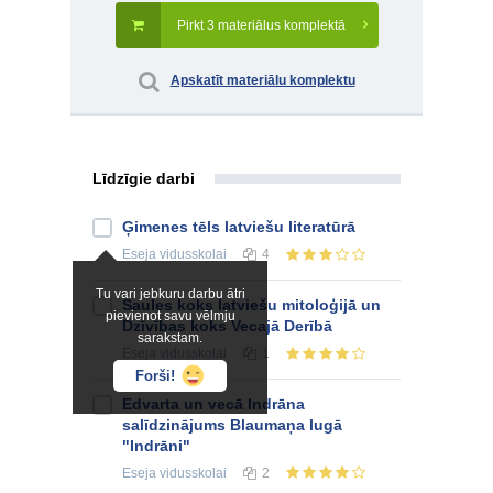
Pirkt 3 materiālus komplektā
Apskatīt materiālu komplektu
Līdzīgie darbi
Ģimenes tēls latviešu literatūrā
Eseja
vidusskolai
4
Tu vari jebkuru darbu ātri
Saules koks latviešu mitoloģijā un
pievienot savu vēlmju
Dzīvības koks Vecajā Derībā
sarakstam.
Eseja
vidusskolai
1
Forši!
Edvarta un vecā Indrāna
salīdzinājums Blaumaņa lugā
"Indrāni"
Eseja
vidusskolai
2