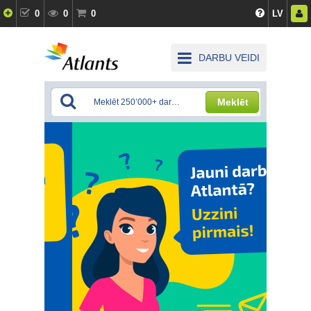
0
0
0
LV
DARBU VEIDI
Meklēt