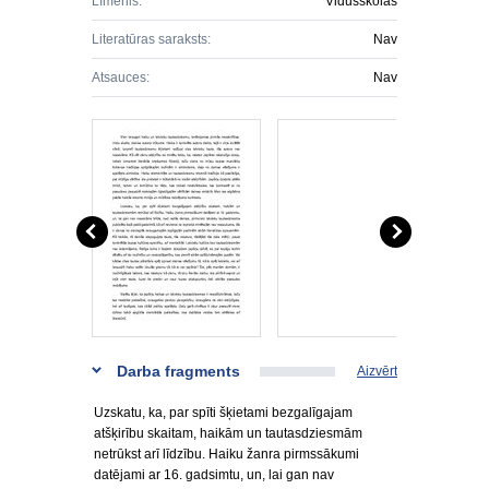
Līmenis:
Vidusskolas
Literatūras saraksts:
Nav
Atsauces:
Nav
Darba fragments
Aizvērt
Uzskatu, ka, par spīti šķietami bezgalīgajam
atšķirību skaitam, haikām un tautasdziesmām
netrūkst arī līdzību. Haiku žanra pirmssākumi
datējami ar 16. gadsimtu, un, lai gan nav