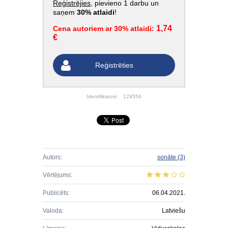
Reģistrējies
, pievieno 1 darbu un
saņem
30% atlaidi
!
1,74
Cena autoriem ar 30% atlaidi:
€
Reģistrēties
Identifikators:
129556
Autors:
sonāte
(3)
Vērtējums:
Publicēts:
06.04.2021.
Valoda:
Latviešu