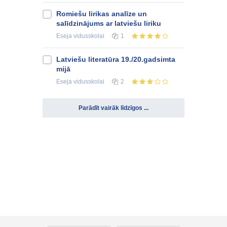
Romiešu lirikas analīze un
salīdzinājums ar latviešu liriku
Eseja
vidusskolai
1
Latviešu literatūra 19./20.gadsimta
mijā
Eseja
vidusskolai
2
Parādīt vairāk līdzīgos ...