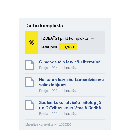
Darbu komplekts:
IZDEVĪGI
pirkt komplektā
➞
ietaupīsi
−3,98 €
Ģimenes tēls latviešu literatūrā
Eseja
4
Literatūra
Haiku un latviešu tautasdziesmu
salīdzinājums
Eseja
2
Literatūra
Saules koks latviešu mitoloģijā
un Dzīvības koks Vecajā Derībā
Eseja
1
Literatūra
Materiālu komplekts Nr. 1385306