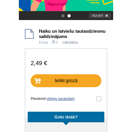
Aizvērt
.
.
Haiku un latviešu tautasdziesmu
salīdzinājums
Eseja
2
Literatūra
2,49 €
Ielikt grozā
Pievienot
vēlmju sarakstam
Gribi lētāk?