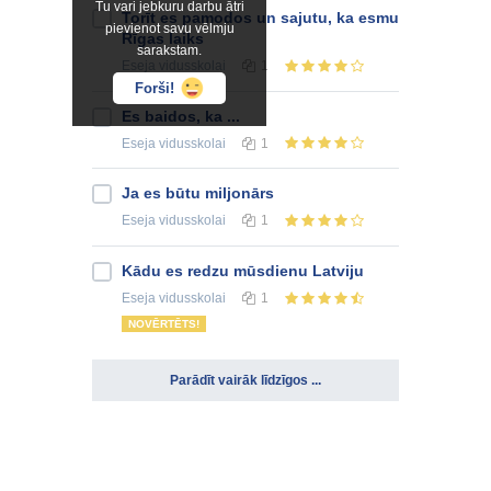
Tu vari jebkuru darbu ātri
Torīt es pamodos un sajutu, ka esmu
pievienot savu vēlmju
Rīgas laiks
sarakstam.
Eseja
vidusskolai
1
Forši!
Es baidos, ka ...
Eseja
vidusskolai
1
Ja es būtu miljonārs
Eseja
vidusskolai
1
Kādu es redzu mūsdienu Latviju
Eseja
vidusskolai
1
NOVĒRTĒTS!
Parādīt vairāk līdzīgos ...