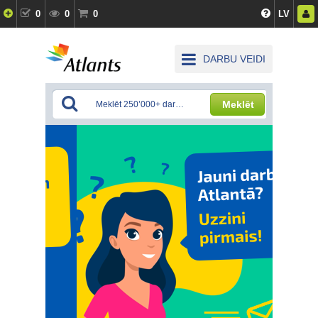
0
0
0
LV
DARBU VEIDI
Meklēt