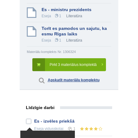
Es - ministru prezidents
Eseja
1
Literatūra
Torīt es pamodos un sajutu, ka
esmu Rīgas laiks
Eseja
1
Literatūra
Materiālu komplekts Nr. 1306324
Pirkt 3 materiālus komplektā
Apskatīt materiālu komplektu
Līdzīgie darbi
Es - izvēles priekšā
Eseja
vidusskolai
1