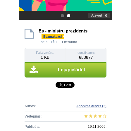
Aizvērt
.
.
Es - ministru prezidents
Bezmaksas!
Eseja
1
Literatūra
Faila izmērs:
Identifikators:
1 KB
653877
Lejupielādēt
Autors:
Anonīms autors
(2)
Vērtējums:
Publicēts:
19.11.2009.