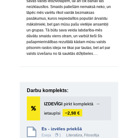
savas valsts iedzīvotājiem, lai arī cik banāli tas
neizklausītos. Smaids patiešām nemaksā neko, un
tāpēc mēs varētu rīkot vairāk bezmaksas
pasākumus, kuros nepiedalītos populāri ārvalstu
mākslinieki, bet gan mūsu pašu vietējie ansambļi
un grupas. Tā būtu sava veida labdarība-mēs
dāvātu smaidu viens otram, un varbūt tieši šīs
pašapmierinātības rezultātā kādam mūsu valsts
pilsonim rastos ideja ne tikai par tautas, bet arī par
valsts izvešanu no tā sauktās dižķibeles.…
Darbu komplekts:
IZDEVĪGI
pirkt komplektā
➞
ietaupīsi
−2,98 €
Es - izvēles priekšā
Eseja
1
Literatūra
,
Filosofija