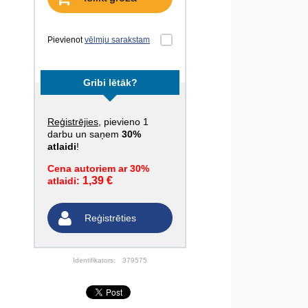
Pievienot
vēlmju sarakstam
Gribi lētāk?
Reģistrējies
, pievieno 1
darbu un saņem
30%
atlaidi
!
Cena autoriem ar 30%
1,39 €
atlaidi:
Reģistrēties
Identifikators:
379575