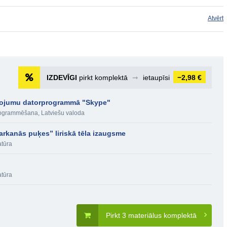
Atvērt
IZDEVĪGI
pirkt komplektā
➞
ietaupīsi
−2,98 €
etojumu datorprogrammā "Skype"
 programmēšana
,
Latviešu valoda
arkanās puķes” liriskā tēla izaugsme
atūra
atūra
Pirkt 3 materiālus komplektā