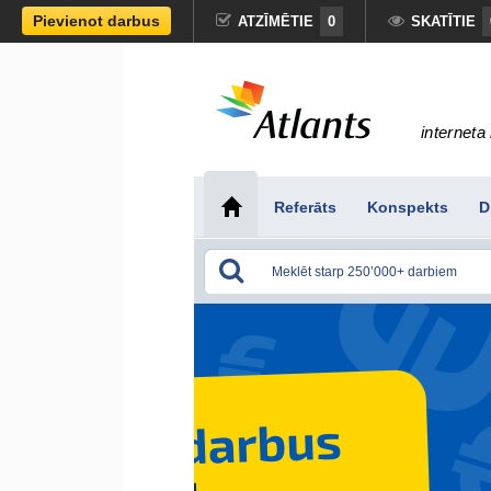
Pievienot darbus
ATZĪMĒTIE
0
SKATĪTIE
interneta 
Referāts
Konspekts
D