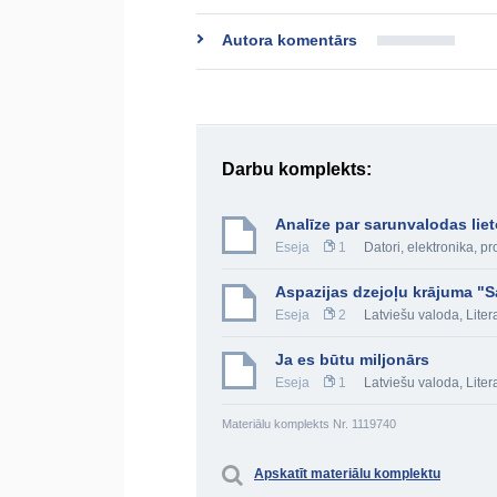
Autora komentārs
Darbu komplekts:
Analīze par sarunvalodas li
Eseja
1
Datori, elektronika,
Aspazijas dzejoļu krājuma "S
Eseja
2
Latviešu valoda
,
Liter
Ja es būtu miljonārs
Eseja
1
Latviešu valoda
,
Liter
Materiālu komplekts Nr. 1119740
Apskatīt materiālu komplektu