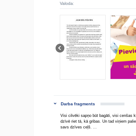
Valoda:
Darba fragments
Visi cilvēki sapņo būt bagāti, visi cenšas 
dzīvē riet tā, kā gribas. Un tad viņiem pali
savs dzīves ceļš. …