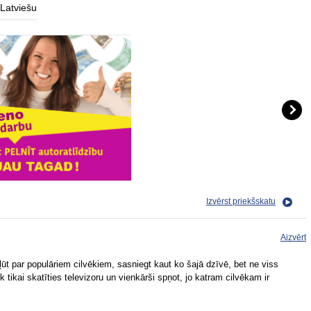
Latviešu
Izvērst priekšskatu
Aizvērt
kļūt par populāriem cilvēkiem, sasniegt kaut ko šajā dzīvē, bet ne viss
ek tikai skatīties televizoru un vienkārši spņot, jo katram cilvēkam ir