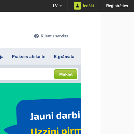
LV
Ienākt
Reģistrēties
Klientu serviss
ja
Prakses atskaite
E-grāmata
Meklēt