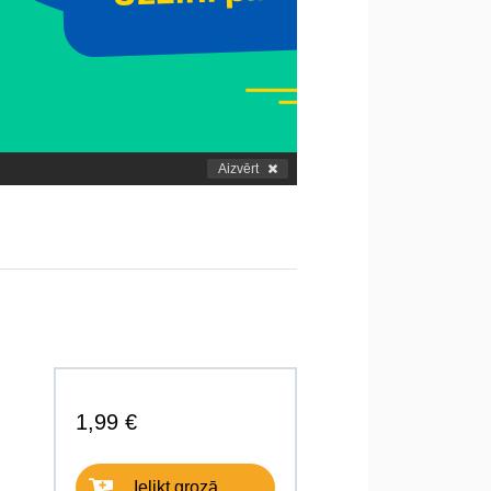
Aizvērt
1,99 €
Ielikt grozā