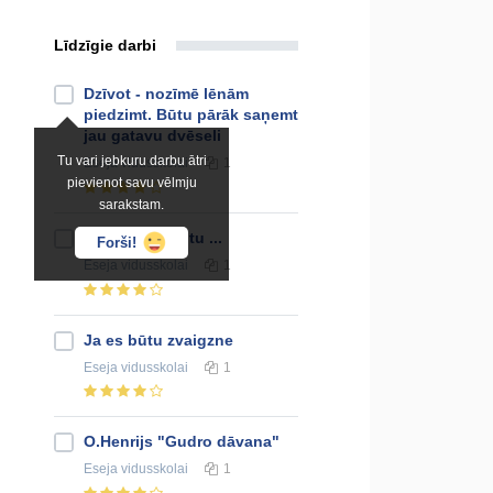
Līdzīgie darbi
Dzīvot - nozīmē lēnām
piedzimt. Būtu pārāk saņemt
jau gatavu dvēseli
Tu vari jebkuru darbu ātri
Eseja
vidusskolai
1
pievienot savu vēlmju
sarakstam.
Kā būtu, ja būtu ...
Forši!
Eseja
vidusskolai
1
Ja es būtu zvaigzne
Eseja
vidusskolai
1
O.Henrijs "Gudro dāvana"
Eseja
vidusskolai
1