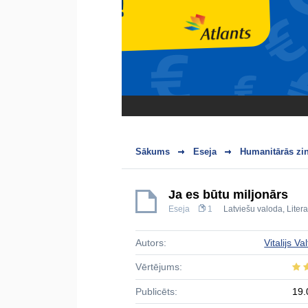
Sākums
Eseja
Humanitārās zi
Ja es būtu miljonārs
Eseja
1
Latviešu valoda
,
Liter
Autors:
Vitalijs Va
Vērtējums:
Publicēts:
19.