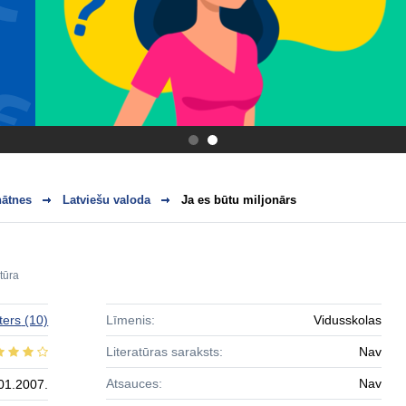
.
.
nātnes
Latviešu valoda
Ja es būtu miljonārs
atūra
lters
(10)
Līmenis:
Vidusskolas
Literatūras saraksts:
Nav
Atsauces:
Nav
01.2007.