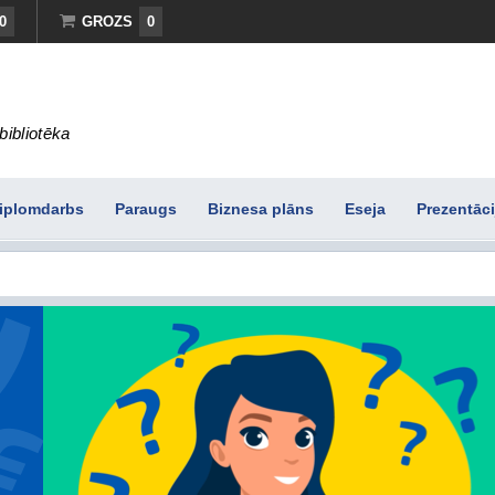
0
GROZS
0
bibliotēka
iplomdarbs
Paraugs
Biznesa plāns
Eseja
Prezentāci