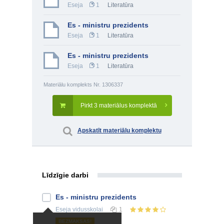
Eseja
1
Literatūra
Es - ministru prezidents
Eseja
1
Literatūra
Es - ministru prezidents
Eseja
1
Literatūra
Materiālu komplekts Nr. 1306337
Pirkt 3 materiālus komplektā
Apskatīt materiālu komplektu
Līdzīgie darbi
Es - ministru prezidents
Eseja
vidusskolai
1
BEZMAKSAS!