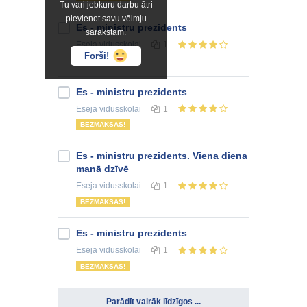
Tu vari jebkuru darbu ātri
pievienot savu vēlmju
Es - ministru prezidents
sarakstam.
Eseja
vidusskolai
1
Forši!
BEZMAKSAS!
Es - ministru prezidents
Eseja
vidusskolai
1
BEZMAKSAS!
Es - ministru prezidents. Viena diena
manā dzīvē
Eseja
vidusskolai
1
BEZMAKSAS!
Es - ministru prezidents
Eseja
vidusskolai
1
BEZMAKSAS!
Parādīt vairāk līdzīgos ...