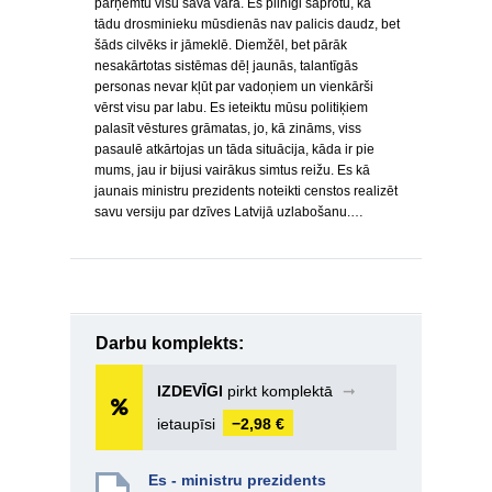
pārņemtu visu savā varā. Es pilnīgi saprotu, ka
tādu drosminieku mūsdienās nav palicis daudz, bet
šāds cilvēks ir jāmeklē. Diemžēl, bet pārāk
nesakārtotas sistēmas dēļ jaunās, talantīgās
personas nevar kļūt par vadoņiem un vienkārši
vērst visu par labu. Es ieteiktu mūsu politiķiem
palasīt vēstures grāmatas, jo, kā zināms, viss
pasaulē atkārtojas un tāda situācija, kāda ir pie
mums, jau ir bijusi vairākus simtus reižu. Es kā
jaunais ministru prezidents noteikti censtos realizēt
savu versiju par dzīves Latvijā uzlabošanu.…
Darbu komplekts:
IZDEVĪGI
pirkt komplektā
➞
ietaupīsi
−2,98 €
Es - ministru prezidents