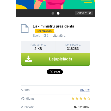
Aizvērt
.
.
Es - ministru prezidents
Bezmaksas!
Eseja
1
Literatūra
Faila izmērs:
Identifikators:
2 KB
318283
Lejupielādēt
Autors:
AK
(36)
Vērtējums:
Publicēts:
07.12.2009.