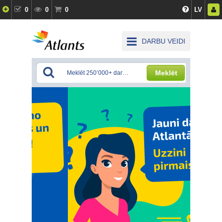
0
0
0
LV
DARBU VEIDI
Meklēt