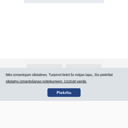
Par Atlants.lv
Reklāma
Mēs izmantojam sīkdatnes. Turpinot lietot šo mājas lapu, Jūs piekrītat
sīkdatņu izmantošanas noteikumiem. Uzzināt vairāk.
Kontakti
Lietošanas noteikumi
Piekrītu
SIA „CDI” © 2002 -
Lapas karte
2026