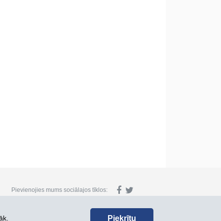
Pievienojies mums sociālajos tīklos:
Piekrītu
āk.