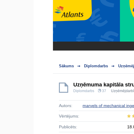
Sākums
Diplomdarbs
Uzņēmēj
Uzņēmuma kapitāla stru
Diplomdarbs
37
Uzņēmējdarb
Autors:
marvels of mechanical inge
Vērtējums:
Publicēts:
18.