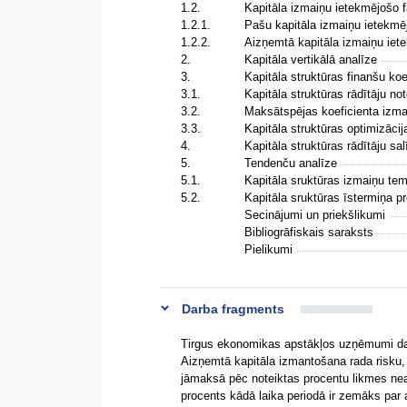
1.2.
Kapitāla izmaiņu ietekmējošo 
1.2.1.
Pašu kapitāla izmaiņu ietekmē
1.2.2.
Aizņemtā kapitāla izmaiņu iet
2.
Kapitāla vertikālā analīze
3.
Kapitāla struktūras finanšu ko
3.1.
Kapitāla struktūras rādītāju n
3.2.
Maksātspējas koeficienta izma
3.3.
Kapitāla struktūras optimizāci
4.
Kapitāla struktūras rādītāju sa
5.
Tendenču analīze
5.1.
Kapitāla sruktūras izmaiņu te
5.2.
Kapitāla sruktūras īstermiņa 
Secinājumi un priekšlikumi
Bibliogrāfiskais saraksts
Pielikumi
Darba fragments
Tirgus ekonomikas apstākļos uzņēmumi darb
Aizņemtā kapitāla izmantošana rada risku
jāmaksā pēc noteiktas procentu likmes ne
procents kādā laika periodā ir zemāks pa