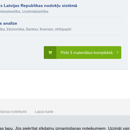
 Latvijas Republikas nodokļu sistēmā
rāmatvedība
,
Uzņēmējdarbība
s analīze
ība
,
Ekonomika
,
Bankas, finanses, vērtspapīri
Pirkt 3 materiālus komplektā
ošanas noteikumi
Lapas karte
s lapu, Jūs piekrītat
sīkdatņu izmantošanas noteikumiem. Uzzināt vair