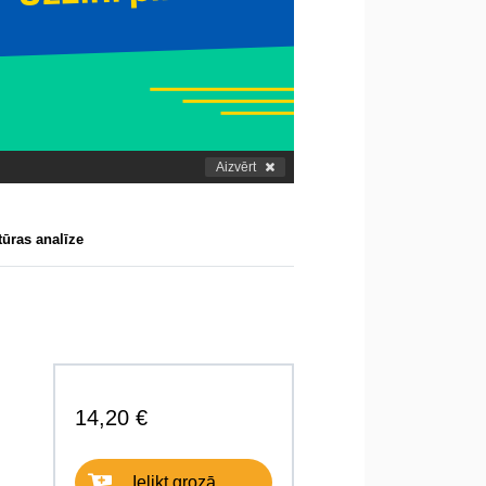
Aizvērt
ūras analīze
14,20 €
Ielikt grozā