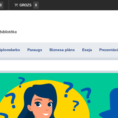
0
GROZS
0
bibliotēka
iplomdarbs
Paraugs
Biznesa plāns
Eseja
Prezentāci