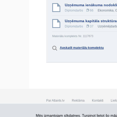
Uzņēmuma ienākuma nodoklis
Diplomdarbs
66
Ekonomika
,
G
Uzņēmuma kapitāla struktūra
Diplomdarbs
37
Uzņēmējdarb
Materiālu komplekts Nr. 1117873
Apskatīt materiālu komplektu
Par Atlants.lv
Reklāma
Kontakti
Liet
SIA „CDI” © 2002 - 2026
Mēs izmantojam sīkdatnes. Turpinot lietot šo māja