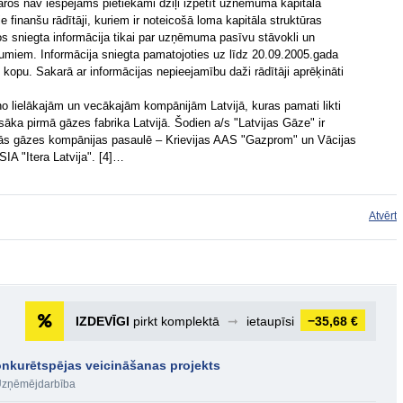
aros nav iespējams pietiekami dziļi izpētīt uznēmuma kapitāla
ie finanšu rādītāji, kuriem ir noteicošā loma kapitāla struktūras
os sniegta informācija tikai par uzņēmuma pasīvu stāvokli un
elumiem. Informācija sniegta pamatojoties uz līdz 20.09.2005.gada
opu. Sakarā ar informācijas nepieejamību daži rādītāji aprēķināti
 no lielākajām un vecākajām kompānijām Latvijā, kuras pamati likti
āka pirmā gāzes fabrika Latvijā. Šodien a/s "Latvijas Gāze" ir
šās gāzes kompānijas pasaulē – Krievijas AAS "Gazprom" un Vācijas
IA "Itera Latvija". [4]…
Atvērt
IZDEVĪGI
pirkt komplektā
➞
ietaupīsi
−35,68 €
nkurētspējas veicināšanas projekts
zņēmējdarbība