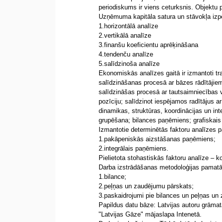
periodiskums ir viens ceturksnis. Objektu pēt
Uzņēmuma kapitāla satura un stāvokļa izpēte
1.horizontālā analīze
2.vertikālā analīze
3.finanšu koeficientu aprēķināšana
4.tendenču analīze
5.salīdzinoša analīze
Ekonomiskās analīzes gaitā ir izmantoti tra
salīdzināšanas procesā ar bāzes rādītājiem
salīdzināšas procesā ar tautsaimniecības 
pozīciju; salīdzinot iespējamos radītājus 
dinamikas, struktūras, koordinācijas un int
grupēšana; bilances paņēmiens; grafiskai
Izmantotie determinētās faktoru analīzes 
1.pakāpeniskās aizstāšanas paņēmiens;
2.integrālais paņēmiens.
Pielietota stohastiskās faktoru analīze – ko
Darba izstrādāšanas metodoloģijas pamatā
1.bilance;
2.peļņas un zaudējumu pārskats;
3.paskaidrojumi pie bilances un peļņas un
Papildus datu bāze: Latvijas autoru grāma
"Latvijas Gāze" mājaslapa Intenetā.