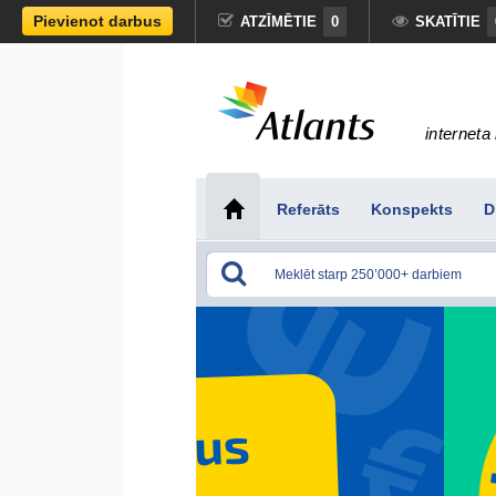
Pievienot darbus
ATZĪMĒTIE
0
SKATĪTIE
interneta 
Referāts
Konspekts
D