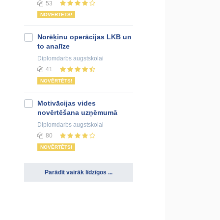
53
NOVĒRTĒTS!
Norēķinu operācijas LKB un
to analīze
Diplomdarbs
augstskolai
41
NOVĒRTĒTS!
Motivācijas vides
novērtēšana uzņēmumā
Diplomdarbs
augstskolai
80
NOVĒRTĒTS!
Parādīt vairāk līdzīgos ...