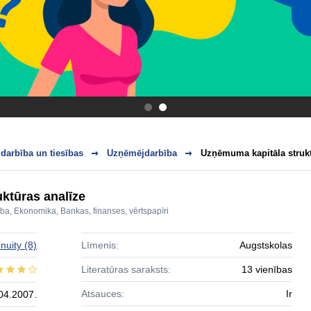
.
.
darbība un tiesības
Uzņēmējdarbība
Uzņēmuma kapitāla strukt
ktūras analīze
ība
,
Ekonomika
,
Bankas, finanses, vērtspapīri
nuity
(8)
Līmenis:
Augstskolas
Literatūras saraksts:
13 vienības
Atsauces:
Ir
04.2007.