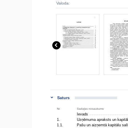
Valoda:
Saturs
Nr.
Sadaļas nosaukums
Ievads
1.
Uzņēmuma apraksts un kapitāl
1.1.
Pašu un aizņemtā kapitālu sal