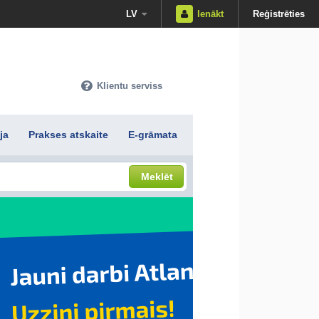
LV
Ienākt
Reģistrēties
Klientu serviss
ja
Prakses atskaite
E-grāmata
Meklēt