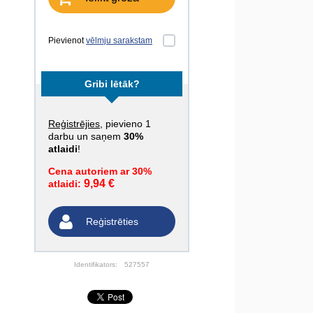
Pievienot
vēlmju sarakstam
Gribi lētāk?
Reģistrējies
, pievieno 1
darbu un saņem
30%
atlaidi
!
Cena autoriem ar 30%
9,94 €
atlaidi:
Reģistrēties
Identifikators:
527557