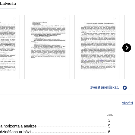
Latviešu
Izvērst priekšskatu
Aizvērt
Lpp.
3
a horizontālā analīze
5
īdzināšana ar bāzi
6