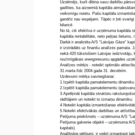
Uzņēmējs, kurš dibina savu darbību pārsvar
gadīties, ka aizņemtā kapitāla atmaksāšan
veiksmīgu noietu. Pašu kapitāla izmantoša
gandrīz nav iespējami. Tāpēc ir ļoti svarī
bilancē.
No tā, cik efektīva ir uzņēmuma kapitāla str
kapitāla rentabilitāte, neto peļņas lielums, 
Darbā ir analizēta A/S "Latvijas Gāze" kapit
ir izstrādāts uz finanšu analīzes pamata. J
nekā 420 tūkstošiem Latvijas iedzīvotāju,
nozīmīgākais energoresursu apgādes uzņē
Analīzes mērķis - noteikt optimālo attiecī
31.marta līdz 2004.gada 31. decebrim.
Uzdevumi mērķa sasniegšanai:
1.Izpētīt kapitāla pamatelementu dinamiku 
2.Izpētīt kapitāla pamatelementu īpatsvaru
3.Aprēķināt kapitāla struktūru raksturojošo
rādītājiem un noteikt to izmaiņu dinamiku;
4.Noteikt kapitāla izmantošanas efektivitāti
5.Noteikt efektīvākās darbības un attīstīb
Petījuma priekšmets – uzņēmuma A/S "Latvi
Petījuma galvenie objekti – uzņēmuma A/S 
kapitals).
Analītiskie pētījumi, ir veikti izmantojot 