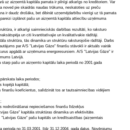
ā uz aizņemtā kapitāla pamata ir pilnīgi atkarīgs no kreditoriem. Var
a noved pie skaidrās naudas trūkuma, neskatoties uz preču
na ir daudz drošāka, bet dibināt uzņemējdarbību vienīgi uz tā pamata
gi pareizi izplānot pašu un aizņemtā kapitāla attiecību uzņēmuma
uktūra, ir atkarīgi saimnieciskās darbības rezultāti, ko raksturo
maksātspēja un citi kvantitatīvajie un kvalitatīvakie rādītāji.
āla struktūra, tās dinamika un struktūru raksturojošie rādītāji. Darbs
autājums par A/S "Latvijas Gāze" finanšu stāvokli ir aktuāls vairāk
 kurus apgādā ar uzņēmuma energoresursiem. A/S "Latvijas Gāze" ir
mums Latvijā.
bu starp pašu un aizņemto kapitālu laika periodā no 2001.gada
pārskata laika periodos;
s kopējā kapitālā;
s finanšu koeficientus, salīdzināt tos ar tautsaimniecības vidējiem
;
as nodrošināšanai nepieciešamos finanšu līdzekļus
jas Gāze" kapitāla struktūras dinamika un efektivitāte.
"Latvijas Gāze" pašu kapitāls un kredītsaistības (aizņemtais
laika perioda no 31.03.2001. līdz 31.12.2004. gada datus. Novērojumu