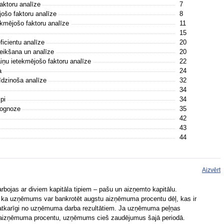
faktoru analīze
7
jošo faktoru analīze
8
ekmējošo faktoru analīze
11
15
eficientu analīze
20
oteikšana un analīze
20
iņu ietekmējošo faktoru analīze
22
ja
24
līdzinoša analīze
32
34
mpi
34
prognoze
35
42
43
44
Aizvērt
ojas ar diviem kapitāla tipiem – pašu un aizņemto kapitālu.
, ka uzņēmums var bankrotēt augstu aizņēmuma procentu dēļ, kas ir
atkarīgi no uzņēmuma darba rezultātiem. Ja uzņēmuma peļņas
r aizņēmuma procentu, uzņēmums cieš zaudējumus šajā periodā.