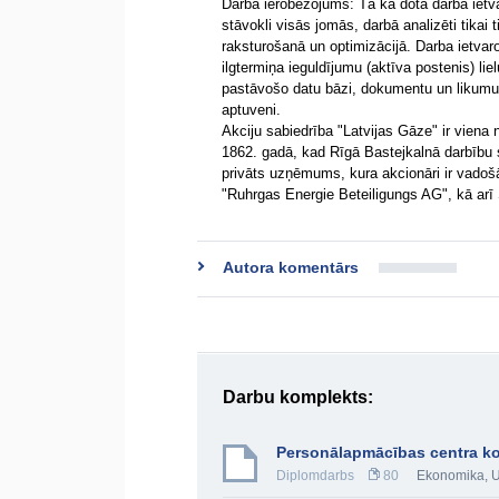
Darba ierobežojums: Tā kā dotā darba ietv
stāvokli visās jomās, darbā analizēti tikai t
raksturošanā un optimizācijā. Darba ietvar
ilgtermiņa ieguldījumu (aktīva postenis) li
pastāvošo datu bāzi, dokumentu un likumu k
aptuveni.
Akciju sabiedrība "Latvijas Gāze" ir viena
1862. gadā, kad Rīgā Bastejkalnā darbību s
privāts uzņēmums, kura akcionāri ir vado
"Ruhrgas Energie Beteiligungs AG", kā arī S
Autora komentārs
Darbu komplekts:
Personālapmācības centra ko
Diplomdarbs
80
Ekonomika
,
U