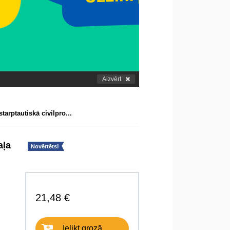
Aizvērt
starptautiskā civilpro...
aļa
Novērtēts!
21,48 €
Ielikt grozā