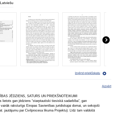
Latviešu
Izvērst priekšskatu
Aizvērt
BĪBAS JĒDZIENS, SATURS UN PRIEKŠNOTEIKUMI
s lietots gan jēdziens “starptautiski tiesiskā sadarbība”, gan
ir vairāk raksturīgs Eiropas Savienības juridiskajai domai, un sekojoši
kat. jautājumu par Civilprocesa likuma Projektu). Līdz tam valdošā