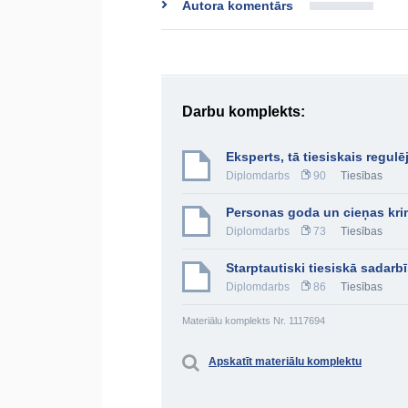
Autora komentārs
Darbu komplekts:
Eksperts, tā tiesiskais regulē
Diplomdarbs
90
Tiesības
Personas goda un cieņas krim
Diplomdarbs
73
Tiesības
Starptautiski tiesiskā sadarb
Diplomdarbs
86
Tiesības
Materiālu komplekts Nr. 1117694
Apskatīt materiālu komplektu