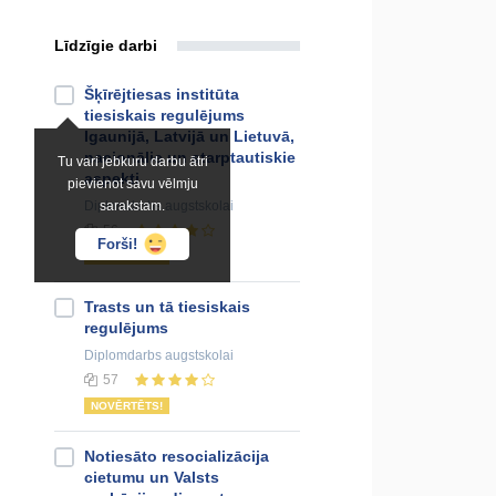
Līdzīgie darbi
Šķīrējtiesas institūta
tiesiskais regulējums
Igaunijā, Latvijā un Lietuvā,
nacionālie un starptautiskie
Tu vari jebkuru darbu ātri
aspekti
pievienot savu vēlmju
Diplomdarbs
sarakstam.
augstskolai
56
Forši!
NOVĒRTĒTS!
Trasts un tā tiesiskais
regulējums
Diplomdarbs
augstskolai
57
NOVĒRTĒTS!
Notiesāto resocializācija
cietumu un Valsts