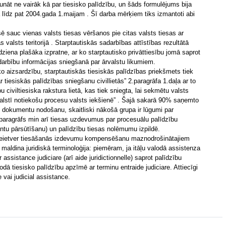
 runāt ne vairāk kā par tiesisko palīdzību, un šāds formulējums bija
 līdz pat 2004.gada 1.maijam . Šī darba mērķiem tiks izmantoti abi
sē sauc vienas valsts tiesas vēršanos pie citas valsts tiesas ar
 valsts teritorijā . Starptautiskās sadarbības attīstības rezultātā
ēdziena plašāka izpratne, ar ko starptautisko privāttiesību jomā saprot
adarbību informācijas sniegšanā par ārvalstu likumiem.
ko aizsardzību, starptautiskās tiesiskās palīdzības priekšmets tiek
ar tiesiskās palīdzības sniegšanu civillietās” 2.paragrāfa 1.daļa ar to
bu civiltiesiska rakstura lietā, kas tiek sniegta, lai sekmētu valsts
valstī notiekošu procesu valsts iekšienē” . Šajā sakarā 90% saņemto
s dokumentu nodošanu, skaitliski nākošā grupa ir lūgumi par
paragrāfs min arī tiesas uzdevumus par procesuālu palīdzību
tu pārsūtīšanu) un palīdzību tiesas nolēmumu izpildē.
ē neietver tiesāšanās izdevumu kompensēšanu maznodrošinātajiem
maldina juridiskā terminoloģija: piemēram, ja itāļu valodā assistenza
 assistance judiciare (arī aide juridictionnelle) saprot palīdzību
ā tiesisko palīdzību apzīmē ar terminu entraide judiciare. Attiecīgi
 vai judicial assistance.