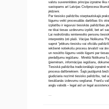
valstu suverenitātes principa izpratne lika
sastopams arī Latvijas Civilprocesa likumā
jēdzieni.
Par tiesisko palīdzību starptautiskajā prak
lūgumu veikt procesuālās darbības šīs otras
izplatību ir ieguvusi tiesiskās palīdzības j
ne tikai tiesas uzdevumu izpildi, bet arī s
Lai nodrošinātu ieinteresēto personu tiesis
interpretēts ļoti plaši. Vācijas Nolikuma “P
saprot “jebkuru tiesisku vai oficiālu palīdzī
iekšienē notiekošu procesu ārvalstī vai ār
un nosūtīto lūgumu veido lūgumi par tiesa
pierādījumu iegūšanu . Minētā Nolikuma 5.
(piemēram, informācijas iegūšanu, dokumen
Tiesiskā palīdzība tradicionālajā izpratn
procesa dalībniekiem. Šajā jautājumā bieži 
giudiziaria nozīmē tiesisko palīdzību, tad ar
tiesāšanās izdevumu segšanai. Franču valod
angļu valodā – legal aid un legal assistence
…