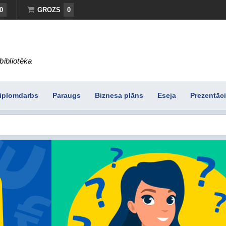
0
GROZS
0
bibliotēka
iplomdarbs
Paraugs
Biznesa plāns
Eseja
Prezentāci