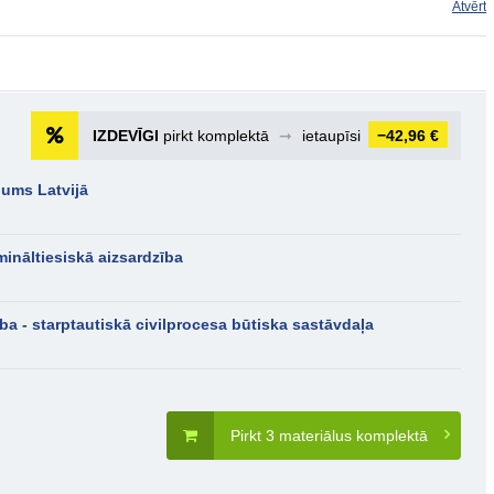
Atvērt
IZDEVĪGI
pirkt komplektā
➞
ietaupīsi
−42,96 €
jums Latvijā
ināltiesiskā aizsardzība
ība - starptautiskā civilprocesa būtiska sastāvdaļa
Pirkt 3 materiālus komplektā