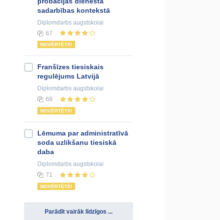
probācijas dienesta
sadarbības kontekstā
Diplomdarbs
augstskolai
67
NOVĒRTĒTS!
Franšīzes tiesiskais
regulējums Latvijā
Diplomdarbs
augstskolai
68
NOVĒRTĒTS!
Lēmuma par administratīvā
soda uzlikšanu tiesiskā
daba
Diplomdarbs
augstskolai
71
NOVĒRTĒTS!
Parādīt vairāk līdzīgos ...