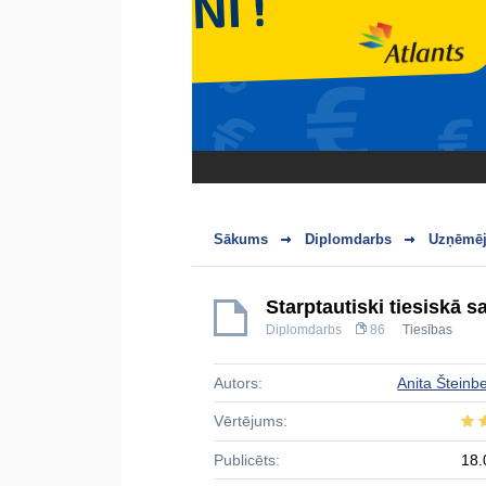
Sākums
Diplomdarbs
Uzņēmēj
Starptautiski tiesiskā s
Diplomdarbs
86
Tiesības
Autors:
Anita Šteinb
Vērtējums:
Publicēts:
18.