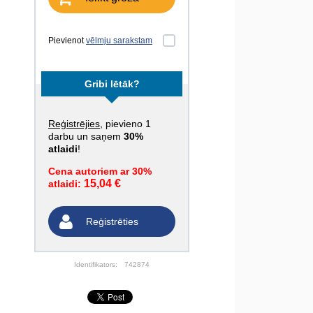
Pievienot
vēlmju sarakstam
Gribi lētāk?
Reģistrējies
, pievieno 1
darbu un saņem
30%
atlaidi
!
Cena autoriem ar 30%
15,04 €
atlaidi:
Reģistrēties
Identifikators:
742874