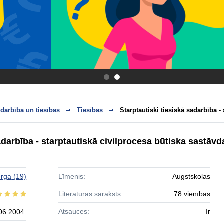
.
.
darbība un tiesības
Tiesības
Starptautiski tiesiskā sadarbība - 
adarbība - starptautiskā civilprocesa būtiska sastāvd
erga
(19)
Līmenis:
Augstskolas
Literatūras saraksts:
78 vienības
Atsauces:
Ir
06.2004.