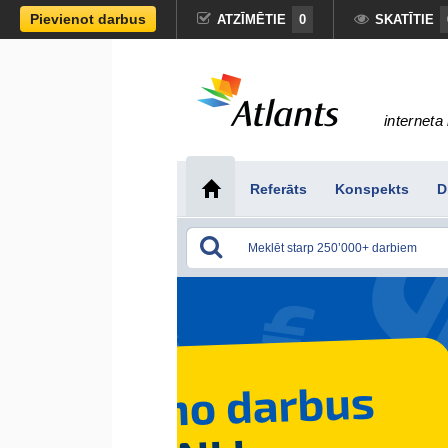
Pievienot darbus
ATZĪMĒTIE
0
SKATĪTIE
interneta 
Referāts
Konspekts
D