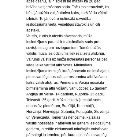
apžēlošanu, ja ir izciesti ne mazāk kā 20 gadi
brīvības atņemšanas soda. Taču tas nenozīmē, ka
būtu jāapžēlo vai jāatbrīvo katrs, kurš šādu vēlmi
izteicis. Te jānovēro notiesātā uzvedība
ieslodzījuma vietā, veselības stāvoklis un citi
apstākļi.
Valstīs, kurās ir atcelts nāvessods, mūža
ieslodzījums parasti ir maksimālais sods pret
sevišķi smagiem noziegumiem. Tomēr dažās
valstīs mūža ieslodzījums tiek realizēts atšķirīgi.
Vairums valstīs uz mūžu notiesātās personas pēc
kāda laika var tikt atbrīvotas. Minimālais
ieslodzījuma termiņš, kurā jāpavada notiesātajam,
pirms var lūgt nosacītu pirmstermiņa atbrīvošanu
katrā valstī atšķiras. Piemēram, Vācijā nosacītu
pirmstermiņa atbrīvošanu var lūgt pēc 15 gadiem,
Anglijā un Velsā- 14 gadiem, Ņujorkā- 25 gadi,
Teksasā- 35 gadi. Mūža ieslodzījums kā sods
nepastāv, piemēram, Brazīlijā, Kolumbijā,
Horvātijā, Norvēģijā, Spānijā, Portugālē, Slovēnijā
un Venecuēlā. Tomēr tas nenozīmē, ka šajās
valstīs notiesātie ir atbrīvoti no gariem ieslodzījuma
gadiem, jo reālie cietumsodi minētajās valstīs var
pārsniegt to termiņu, pēc kura notiesātais var lūgt