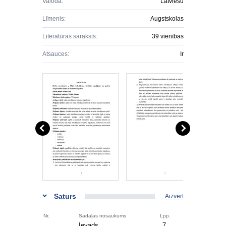
Valoda:
Latviešu
Līmenis:
Augstskolas
Literatūras saraksts:
39 vienības
Atsauces:
Ir
Saturs
Aizvērt
Nr.
Sadaļas nosaukums
Lpp.
Ievads
7