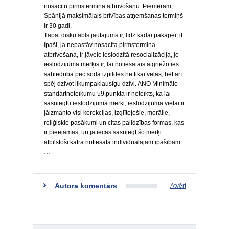
nosacītu pirmstermiņa atbrīvošanu. Piemēram,
Spānijā maksimālais brīvības atņemšanas termiņš
ir 30 gadi.
Tāpat diskutabls jautājums ir, līdz kādai pakāpei, it
īpaši, ja nepastāv nosacīta pirmstermiņa
atbrīvošana, ir jāveic ieslodzītā resocializācija, jo
ieslodzījuma mērķis ir, lai notiesātais atgriežoties
sabiedrībā pēc soda izpildes ne tikai vēlas, bet arī
spēj dzīvot likumpaklausīgu dzīvi. ANO Minimālo
standartnoteikumu 59.punktā ir noteikts, ka lai
sasniegtu ieslodzījuma mērķi, ieslodzījuma vietai ir
jāizmanto visi korekcijas, izglītojošie, morālie,
reliģiskie pasākumi un citas palīdzības formas, kas
ir pieejamas, un jātiecas sasniegt šo mērķi
atbilstoši katra notiesātā individuālajām īpašībām.
…
Autora komentārs
Atvērt