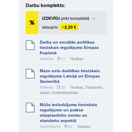
Darbu komplekts:
IZDEVĪGI
pirkt komplektā
➞
ietaupīsi
−2,20 €
Darba un sociālās politikas
tiesiskais regulējums Eiropas
Kopienā
Referāts
17
Tiesības
Mazo ostu darbības tiesiskais
regulējums Latvijā un Eiropas
Savienībā
Referāts
20
Tiesības
,
Transports,
sakari
,
Uzņēmējdarbība
Mūža ieslodzījuma tiesiskais
regulējums un prakse
starptautisko normu un
standartu aspektā
Diplomdarbs
43
Tiesības