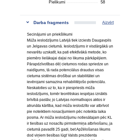
Pielikumi
58
Darba fragments
Aizvērt
Secinājumi un priekšlikumi
Mūža ieslodzījums Latvijā tiek izciests Daugavpils
un Jelgavas cietumā. Ieslodzījums ir visdārgākā un
nevarētu uzskatīt, ka pati efektīvākā metode, ko
piemēro lielākajai daļai no likuma pārkāpējiem.
Pārapdzīvotības dēļ cietumos rodas spriedze un
naidīgums, tā rada potenciālus draudus visas
cietuma sistēmas drošībai un stabilitātei un
ievērojami samazina rehabilitējošo potenciālu.
Neskatoties uz to, ka ir piespriests mūža
ieslodzījums, tomēr teorētiskas iespējas iznākts
brīvībā pastāv, jo Latvijas normatīvajos aktos ir
atrunāta kārtība, kad mūža ieslodzīto var atbrīvot
pie noteiktiem nosacījumiem pēc noteikta laika
posma. Ar mūža ieslodzījumu notiesātajam pēc KL
ir tiesības uz nosacītu pirmstermiņa atbrīvošanu, ja
cietumā pavadīti 25 gadi, bet Apžēlošanas likums
dod viņiem tiesības lūgt Valsts prezidenta