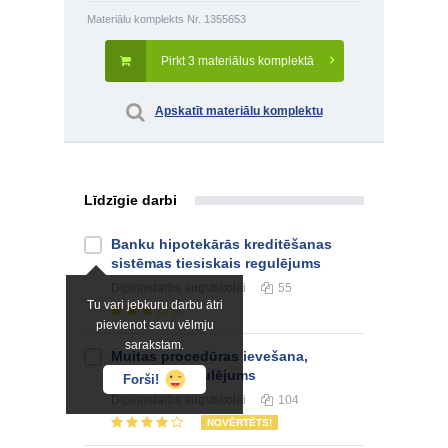
Materiālu komplekts Nr. 1355653
Pirkt 3 materiālus komplektā
Apskatīt materiālu komplektu
Līdzīgie darbi
Banku hipotekārās kreditēšanas
sistēmas tiesiskais regulējums
Diplomdarbs
augstskolai
55
Tu vari jebkuru darbu ātri
pievienot savu vēlmju
sarakstam.
Muitas procedūras ievešana,
tiesiskais regulējums
Forši!
Diplomdarbs
augstskolai
104
NOVĒRTĒTS!