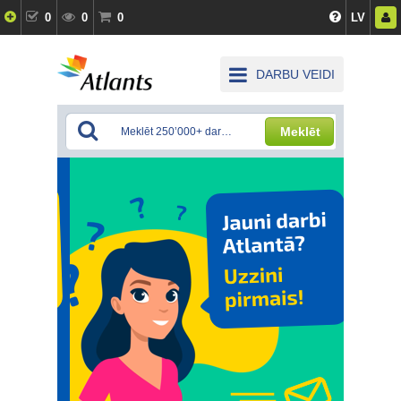
0
0
0
LV
DARBU VEIDI
Meklēt