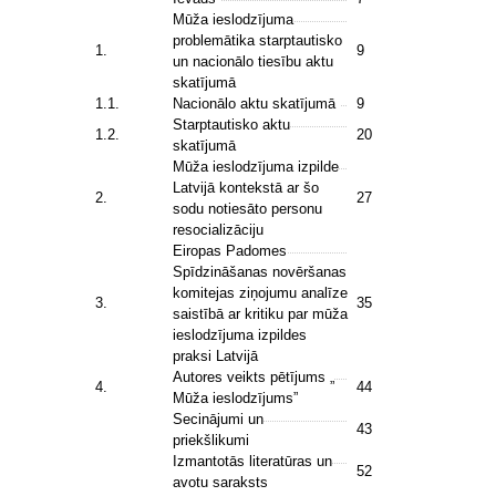
Mūža ieslodzījuma
problemātika starptautisko
1.
9
un nacionālo tiesību aktu
skatījumā
1.1.
Nacionālo aktu skatījumā
9
Starptautisko aktu
1.2.
20
skatījumā
Mūža ieslodzījuma izpilde
Latvijā kontekstā ar šo
2.
27
sodu notiesāto personu
resocializāciju
Eiropas Padomes
Spīdzināšanas novēršanas
komitejas ziņojumu analīze
3.
35
saistībā ar kritiku par mūža
ieslodzījuma izpildes
praksi Latvijā
Autores veikts pētījums „
4.
44
Mūža ieslodzījums”
Secinājumi un
43
priekšlikumi
Izmantotās literatūras un
52
avotu saraksts