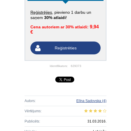
Reģistrējies
, pievieno 1 darbu un
saņem
30% atlaidi
!
9,94
Cena autoriem ar 30% atlaidi:
€
Reģistrēties
Identifikators:
629373
Autors:
Elīna Sadovska
(4)
Vērtējums:
Publicēts:
31.03.2016.