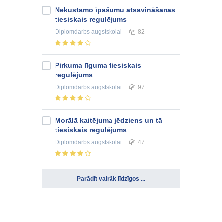
Nekustamo īpašumu atsavināšanas
tiesiskais regulējums
Diplomdarbs
augstskolai
82
Pirkuma līguma tiesiskais
regulējums
Diplomdarbs
augstskolai
97
Morālā kaitējuma jēdziens un tā
tiesiskais regulējums
Diplomdarbs
augstskolai
47
Parādīt vairāk līdzīgos ...