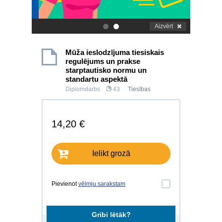
Aizvērt
.
.
Mūža ieslodzījuma tiesiskais
regulējums un prakse
starptautisko normu un
standartu aspektā
Diplomdarbs
43
Tiesības
14,20 €
Ielikt grozā
Pievienot
vēlmju sarakstam
Gribi lētāk?