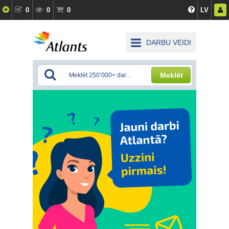
0
0
0
LV
DARBU VEIDI
Meklēt