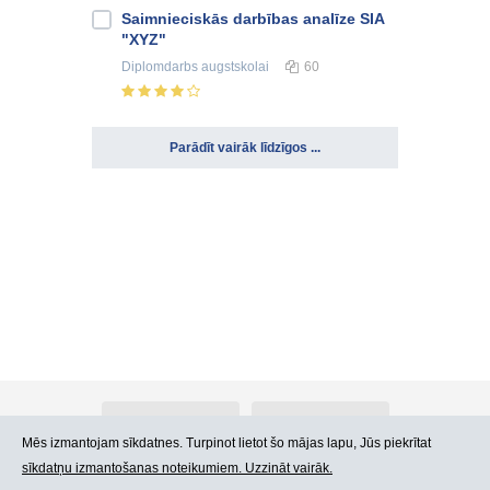
Saimnieciskās darbības analīze SIA
"XYZ"
Diplomdarbs
augstskolai
60
Parādīt vairāk līdzīgos ...
Par Atlants.lv
Reklāma
Mēs izmantojam sīkdatnes. Turpinot lietot šo mājas lapu, Jūs piekrītat
sīkdatņu izmantošanas noteikumiem. Uzzināt vairāk.