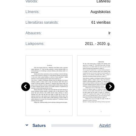
Valoda:
Latviešu
Līmenis:
Augstskolas
Literatūras saraksts:
61 vienības
Atsauces:
Ir
Laikposms:
2011. - 2020. g.
Saturs
Aizvērt