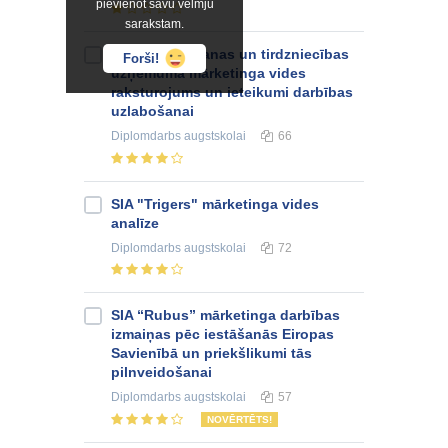
pievienot savu vēlmju
sarakstam.
Mēbeļu ražošanas un tirdzniecības
Forši!
uzņēmuma mārketinga vides
raksturojums un ieteikumi darbības
uzlabošanai
Diplomdarbs
augstskolai
66
SIA "Trigers" mārketinga vides
analīze
Diplomdarbs
augstskolai
72
SIA “Rubus” mārketinga darbības
izmaiņas pēc iestāšanās Eiropas
Savienībā un priekšlikumi tās
pilnveidošanai
Diplomdarbs
augstskolai
57
NOVĒRTĒTS!