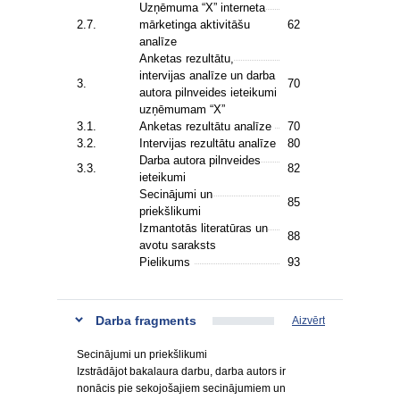
Uzņēmuma “X” interneta
2.7.
mārketinga aktivitāšu
62
analīze
Anketas rezultātu,
intervijas analīze un darba
3.
70
autora pilnveides ieteikumi
uzņēmumam “X”
3.1.
Anketas rezultātu analīze
70
3.2.
Intervijas rezultātu analīze
80
Darba autora pilnveides
3.3.
82
ieteikumi
Secinājumi un
85
priekšlikumi
Izmantotās literatūras un
88
avotu saraksts
Pielikums
93
Darba fragments
Aizvērt
Secinājumi un priekšlikumi
Izstrādājot bakalaura darbu, darba autors ir
nonācis pie sekojošajiem secinājumiem un