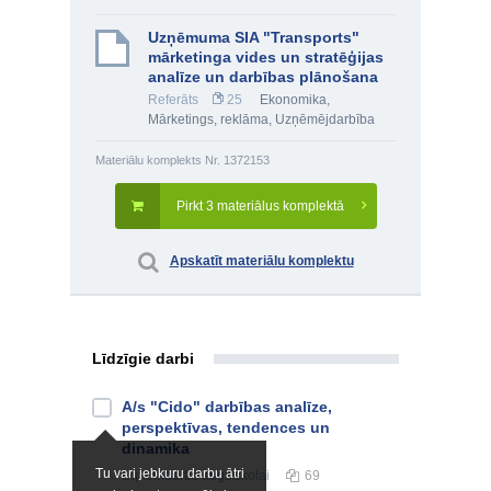
Uzņēmuma SIA "Transports"
mārketinga vides un stratēģijas
analīze un darbības plānošana
Referāts
25
Ekonomika
,
Mārketings, reklāma
,
Uzņēmējdarbība
Materiālu komplekts Nr. 1372153
Pirkt 3 materiālus komplektā
Apskatīt materiālu komplektu
Līdzīgie darbi
A/s "Cido" darbības analīze,
perspektīvas, tendences un
dinamika
Tu vari jebkuru darbu ātri
Diplomdarbs
augstskolai
69