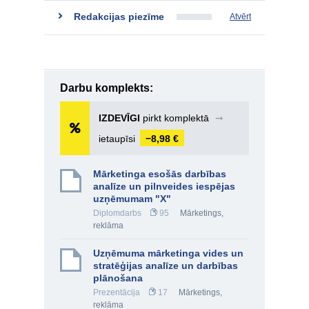
Redakcijas piezīme
Atvērt
Darbu komplekts:
IZDEVĪGI
pirkt komplektā
➞
ietaupīsi
−8,98 €
Mārketinga esošās darbības
analīze un pilnveides iespējas
uzņēmumam "X"
Diplomdarbs
95
Mārketings,
reklāma
Uzņēmuma mārketinga vides un
stratēģijas analīze un darbības
plānošana
Prezentācija
17
Mārketings,
reklāma