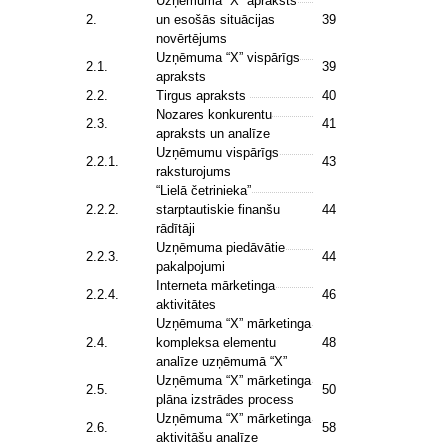
Uzņēmuma “X” apraksts
2.
un esošās situācijas
39
novērtējums
Uzņēmuma “X” vispārīgs
2.1.
39
apraksts
2.2.
Tirgus apraksts
40
Nozares konkurentu
2.3.
41
apraksts un analīze
Uzņēmumu vispārīgs
2.2.1.
43
raksturojums
“Lielā četrinieka”
2.2.2.
starptautiskie finanšu
44
rādītāji
Uzņēmuma piedāvātie
2.2.3.
44
pakalpojumi
Interneta mārketinga
2.2.4.
46
aktivitātes
Uzņēmuma “X” mārketinga
2.4.
kompleksa elementu
48
analīze uzņēmumā “X”
Uzņēmuma “X” mārketinga
2.5.
50
plāna izstrādes process
Uzņēmuma “X” mārketinga
2.6.
58
aktivitāšu analīze