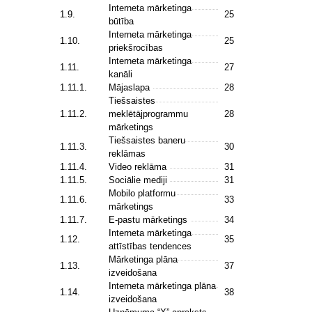
Interneta mārketinga
1.9.
25
būtība
Interneta mārketinga
1.10.
25
priekšrocības
Interneta mārketinga
1.11.
27
kanāli
1.11.1.
Mājaslapa
28
Tiešsaistes
1.11.2.
meklētājprogrammu
28
mārketings
Tiešsaistes baneru
1.11.3.
30
reklāmas
1.11.4.
Video reklāma
31
1.11.5.
Sociālie mediji
31
Mobilo platformu
1.11.6.
33
mārketings
1.11.7.
E-pastu mārketings
34
Interneta mārketinga
1.12.
35
attīstības tendences
Mārketinga plāna
1.13.
37
izveidošana
Interneta mārketinga plāna
1.14.
38
izveidošana