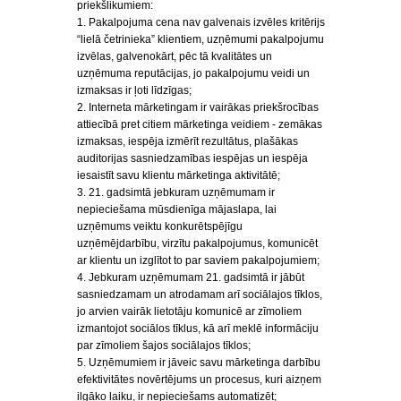
priekšlikumiem:
1. Pakalpojuma cena nav galvenais izvēles kritērijs
“lielā četrinieka” klientiem, uzņēmumi pakalpojumu
izvēlas, galvenokārt, pēc tā kvalitātes un
uzņēmuma reputācijas, jo pakalpojumu veidi un
izmaksas ir ļoti līdzīgas;
2. Interneta mārketingam ir vairākas priekšrocības
attiecībā pret citiem mārketinga veidiem - zemākas
izmaksas, iespēja izmērīt rezultātus, plašākas
auditorijas sasniedzamības iespējas un iespēja
iesaistīt savu klientu mārketinga aktivitātē;
3. 21. gadsimtā jebkuram uzņēmumam ir
nepieciešama mūsdienīga mājaslapa, lai
uzņēmums veiktu konkurētspējīgu
uzņēmējdarbību, virzītu pakalpojumus, komunicēt
ar klientu un izglītot to par saviem pakalpojumiem;
4. Jebkuram uzņēmumam 21. gadsimtā ir jābūt
sasniedzamam un atrodamam arī sociālajos tīklos,
jo arvien vairāk lietotāju komunicē ar zīmoliem
izmantojot sociālos tīklus, kā arī meklē informāciju
par zīmoliem šajos sociālajos tīklos;
5. Uzņēmumiem ir jāveic savu mārketinga darbību
efektivitātes novērtējums un procesus, kuri aizņem
ilgāko laiku, ir nepieciešams automatizēt;