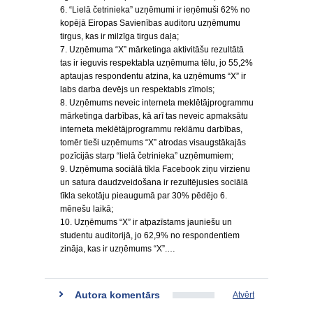
6. “Lielā četrinieka” uzņēmumi ir ieņēmuši 62% no
kopējā Eiropas Savienības auditoru uzņēmumu
tirgus, kas ir milzīga tirgus daļa;
7. Uzņēmuma “X” mārketinga aktivitāšu rezultātā
tas ir ieguvis respektabla uzņēmuma tēlu, jo 55,2%
aptaujas respondentu atzina, ka uzņēmums “X” ir
labs darba devējs un respektabls zīmols;
8. Uzņēmums neveic interneta meklētājprogrammu
mārketinga darbības, kā arī tas neveic apmaksātu
interneta meklētājprogrammu reklāmu darbības,
tomēr tieši uzņēmums “X” atrodas visaugstākajās
pozīcijās starp “lielā četrinieka” uzņēmumiem;
9. Uzņēmuma sociālā tīkla Facebook ziņu virzienu
un satura daudzveidošana ir rezultējusies sociālā
tīkla sekotāju pieaugumā par 30% pēdējo 6.
mēnešu laikā;
10. Uzņēmums “X” ir atpazīstams jauniešu un
studentu auditorijā, jo 62,9% no respondentiem
zināja, kas ir uzņēmums “X”.…
Autora komentārs
Atvērt