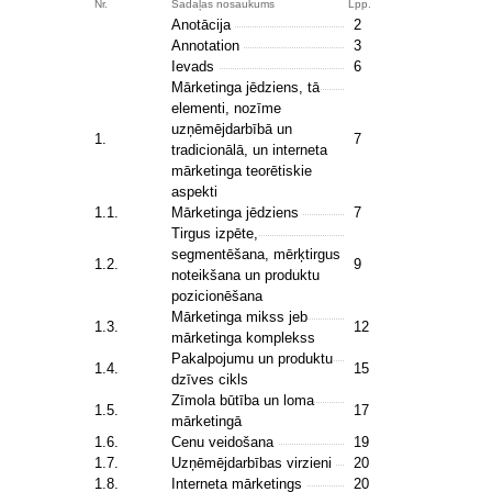
Nr.
Sadaļas nosaukums
Lpp.
Anotācija
2
Annotation
3
Ievads
6
Mārketinga jēdziens, tā
elementi, nozīme
uzņēmējdarbībā un
1.
7
tradicionālā, un interneta
mārketinga teorētiskie
aspekti
1.1.
Mārketinga jēdziens
7
Tirgus izpēte,
segmentēšana, mērķtirgus
1.2.
9
noteikšana un produktu
pozicionēšana
Mārketinga mikss jeb
1.3.
12
mārketinga komplekss
Pakalpojumu un produktu
1.4.
15
dzīves cikls
Zīmola būtība un loma
1.5.
17
mārketingā
1.6.
Cenu veidošana
19
1.7.
Uzņēmējdarbības virzieni
20
1.8.
Interneta mārketings
20