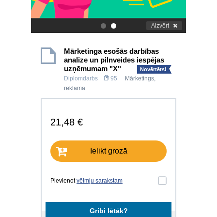
Aizvērt
.
.
Mārketinga esošās darbības
analīze un pilnveides iespējas
uzņēmumam "X"
Novērtēts!
Diplomdarbs
95
Mārketings,
reklāma
21,48 €
Ielikt grozā
Pievienot
vēlmju sarakstam
Gribi lētāk?