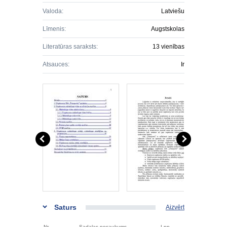
Valoda:
Latviešu
Līmenis:
Augstskolas
Literatūras saraksts:
13 vienības
Atsauces:
Ir
Saturs
Aizvērt
Nr.
Sadaļas nosaukums
Lpp.