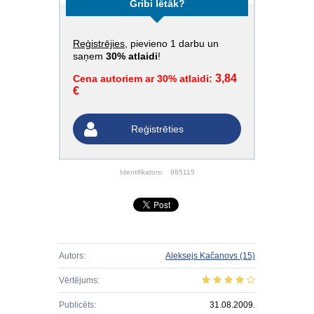
Gribi lētāk?
Reģistrējies
, pievieno 1 darbu un
saņem
30% atlaidi
!
3,84
Cena autoriem ar 30% atlaidi:
€
Reģistrēties
Identifikators:
985115
Autors:
Aleksejs Kačanovs
(15)
Vērtējums:
Publicēts:
31.08.2009.