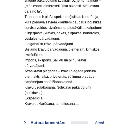
sniegto pakalpojumu kvalitāti. Uzņēmuma moto –
„Mēs esam ieinteresēti Jūsu biznesā. Mēs esam
daļa no tā”.
Transports ir plaša spektra loģistikas kompānija,
kura piedāvā saviem klientiem daudzus loģistikas
servisa veidus. Uzņēmuma piedāvāti pakalpojumi:
Kurjerpasta (kravas, pakas, sīkpakas, bandroles,
vēstules) pārvadājumi.
Lielgabarīta krāvu pārvadājumi.
Bīstamo kravu pārvadājumi, piemēram, ķīmiskos
izstrādājumus.
Imports, eksports. Saliktu un pilnu kravu
pārvadājumi.
Ātrās kravu piegādes – kravu piegāde jebkurā
diennakts laikā, brīvdienās, sūtījumu piegāde
saņēmējam nosūtīšanas dienā
Kravu uzglabāšana. Noliktavu pakalpojumi
(noliktavas).
Ekspedīcija.
Kravu deklarēšana, atmuitošana.…
Autora komentārs
Atvērt