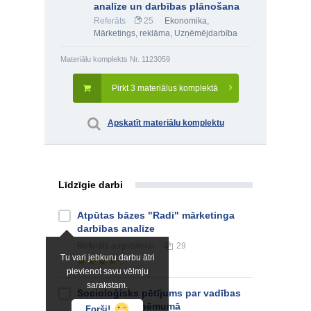
analīze un darbības plānošana
Referāts
25
Ekonomika
,
Mārketings, reklāma
,
Uzņēmējdarbība
Materiālu komplekts Nr. 1123059
Pirkt 3 materiālus komplektā
Apskatīt materiālu komplektu
Līdzīgie darbi
Atpūtas bāzes "Radi" mārketinga
darbības analīze
Referāts
augstskolai
29
Tu vari jebkuru darbu ātri
pievienot savu vēlmju
sarakstam.
Socioloģisks pētījums par vadības
procesiem uzņēmumā
Forši!