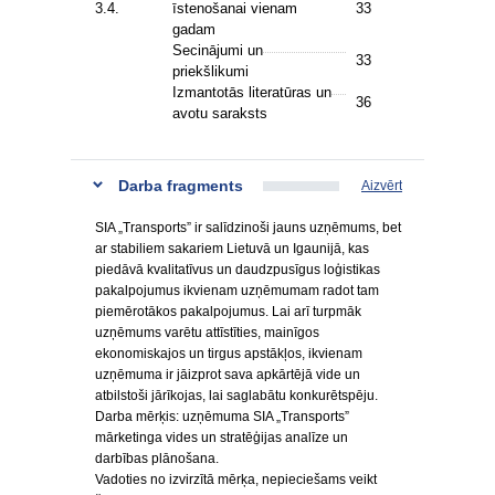
3.4.
īstenošanai vienam
33
gadam
Secinājumi un
33
priekšlikumi
Izmantotās literatūras un
36
avotu saraksts
Darba fragments
Aizvērt
SIA „Transports” ir salīdzinoši jauns uzņēmums, bet
ar stabiliem sakariem Lietuvā un Igaunijā, kas
piedāvā kvalitatīvus un daudzpusīgus loģistikas
pakalpojumus ikvienam uzņēmumam radot tam
piemērotākos pakalpojumus. Lai arī turpmāk
uzņēmums varētu attīstīties, mainīgos
ekonomiskajos un tirgus apstākļos, ikvienam
uzņēmuma ir jāizprot sava apkārtējā vide un
atbilstoši jārīkojas, lai saglabātu konkurētspēju.
Darba mērķis: uzņēmuma SIA „Transports”
mārketinga vides un stratēģijas analīze un
darbības plānošana.
Vadoties no izvirzītā mērķa, nepieciešams veikt