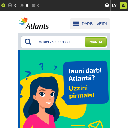
0
0
0
LV
DARBU VEIDI
Meklēt