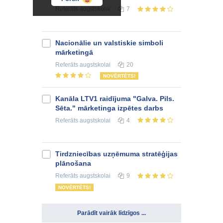
Referāts
augstskolai
7
Nacionālie un valstiskie simboli
mārketingā
Referāts
augstskolai
20
NOVĒRTĒTS!
Kanāla LTV1 raidījuma "Galva. Pils.
Sēta." mārketinga izpētes darbs
Referāts
augstskolai
4
Tirdzniecības uzņēmuma stratēģijas
plānošana
Referāts
augstskolai
9
NOVĒRTĒTS!
Parādīt vairāk līdzīgos ...