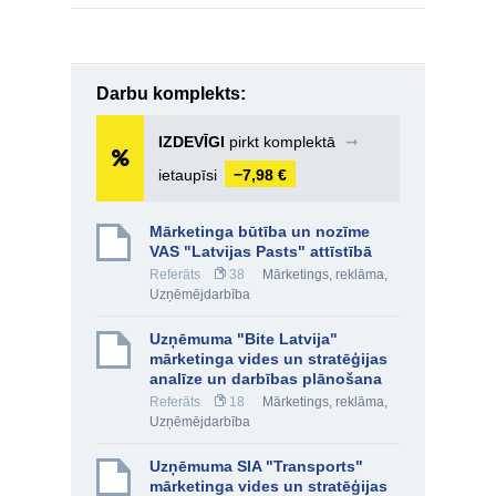
Darbu komplekts:
IZDEVĪGI
pirkt komplektā
➞
ietaupīsi
−7,98 €
Mārketinga būtība un nozīme
VAS "Latvijas Pasts" attīstībā
Referāts
38
Mārketings, reklāma
,
Uzņēmējdarbība
Uzņēmuma "Bite Latvija"
mārketinga vides un stratēģijas
analīze un darbības plānošana
Referāts
18
Mārketings, reklāma
,
Uzņēmējdarbība
Uzņēmuma SIA "Transports"
mārketinga vides un stratēģijas