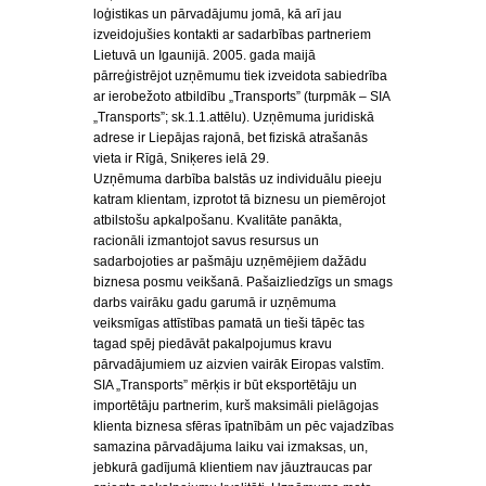
loģistikas un pārvadājumu jomā, kā arī jau
izveidojušies kontakti ar sadarbības partneriem
Lietuvā un Igaunijā. 2005. gada maijā
pārreģistrējot uzņēmumu tiek izveidota sabiedrība
ar ierobežoto atbildību „Transports” (turpmāk – SIA
„Transports”; sk.1.1.attēlu). Uzņēmuma juridiskā
adrese ir Liepājas rajonā, bet fiziskā atrašanās
vieta ir Rīgā, Sniķeres ielā 29.
Uzņēmuma darbība balstās uz individuālu pieeju
katram klientam, izprotot tā biznesu un piemērojot
atbilstošu apkalpošanu. Kvalitāte panākta,
racionāli izmantojot savus resursus un
sadarbojoties ar pašmāju uzņēmējiem dažādu
biznesa posmu veikšanā. Pašaizliedzīgs un smags
darbs vairāku gadu garumā ir uzņēmuma
veiksmīgas attīstības pamatā un tieši tāpēc tas
tagad spēj piedāvāt pakalpojumus kravu
pārvadājumiem uz aizvien vairāk Eiropas valstīm.
SIA „Transports” mērķis ir būt eksportētāju un
importētāju partnerim, kurš maksimāli pielāgojas
klienta biznesa sfēras īpatnībām un pēc vajadzības
samazina pārvadājuma laiku vai izmaksas, un,
jebkurā gadījumā klientiem nav jāuztraucas par