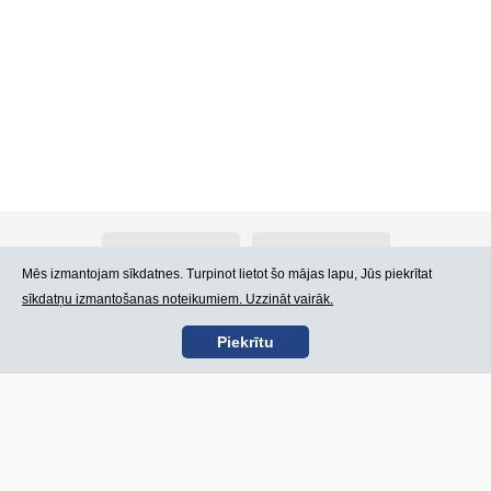
Par Atlants.lv
Reklāma
Mēs izmantojam sīkdatnes. Turpinot lietot šo mājas lapu, Jūs piekrītat
sīkdatņu izmantošanas noteikumiem. Uzzināt vairāk.
Kontakti
Lietošanas noteikumi
Piekrītu
SIA „CDI” © 2002 -
Lapas karte
2026