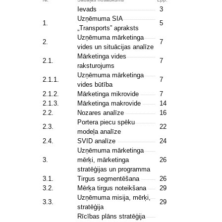
Ievads
3
Uzņēmuma SIA
1.
5
„Transports” apraksts
Uzņēmuma mārketinga
2.
7
vides un situācijas analīze
Mārketinga vides
2.1.
7
raksturojums
Uzņēmuma mārketinga
2.1.1.
7
vides būtība
2.1.2.
Mārketinga mikrovide
7
2.1.3.
Mārketinga makrovide
14
2.2.
Nozares analīze
16
Portera piecu spēku
2.3.
22
modeļa analīze
2.4.
SVID analīze
24
Uzņēmuma mārketinga
3.
mērķi, mārketinga
26
stratēģijas un programma
3.1.
Tirgus segmentēšana
26
3.2.
Mērķa tirgus noteikšana
29
Uzņēmuma misija, mērķi,
3.3.
29
stratēģija
Rīcības plāns stratēģija