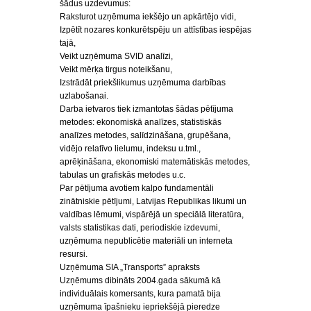
šādus uzdevumus:
Raksturot uzņēmuma iekšējo un apkārtējo vidi,
Izpētīt nozares konkurētspēju un attīstības iespējas
tajā,
Veikt uzņēmuma SVID analīzi,
Veikt mērķa tirgus noteikšanu,
Izstrādāt priekšlikumus uzņēmuma darbības
uzlabošanai.
Darba ietvaros tiek izmantotas šādas pētījuma
metodes: ekonomiskā analīzes, statistiskās
analīzes metodes, salīdzināšana, grupēšana,
vidējo relatīvo lielumu, indeksu u.tml.,
aprēķināšana, ekonomiski matemātiskās metodes,
tabulas un grafiskās metodes u.c.
Par pētījuma avotiem kalpo fundamentāli
zinātniskie pētījumi, Latvijas Republikas likumi un
valdības lēmumi, vispārējā un speciālā literatūra,
valsts statistikas dati, periodiskie izdevumi,
uzņēmuma nepublicētie materiāli un interneta
resursi.
Uzņēmuma SIA „Transports” apraksts
Uzņēmums dibināts 2004.gada sākumā kā
individuālais komersants, kura pamatā bija
uzņēmuma īpašnieku iepriekšējā pieredze