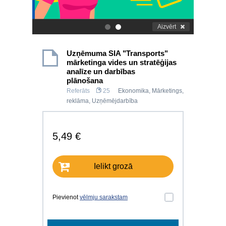
Aizvērt
.
.
Uzņēmuma SIA "Transports"
mārketinga vides un stratēģijas
analīze un darbības
plānošana
Referāts
25
Ekonomika
,
Mārketings,
reklāma
,
Uzņēmējdarbība
5,49 €
Ielikt grozā
Pievienot
vēlmju sarakstam