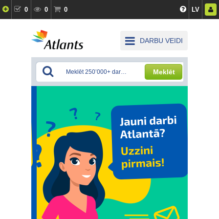
0
0
0
LV
DARBU VEIDI
Meklēt