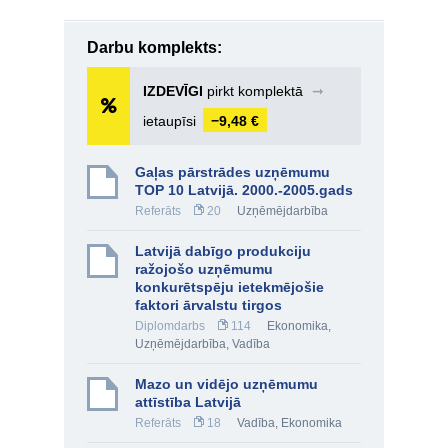
Darbu komplekts:
IZDEVĪGI
pirkt komplektā
➞
ietaupīsi
−9,48 €
Gaļas pārstrādes uzņēmumu
TOP 10 Latvijā. 2000.-2005.gads
Referāts
20
Uzņēmējdarbība
Latvijā dabīgo produkciju
ražojošo uzņēmumu
konkurētspēju ietekmējošie
faktori ārvalstu tirgos
Diplomdarbs
114
Ekonomika
,
Uzņēmējdarbība
,
Vadība
Mazo un vidējo uzņēmumu
attīstība Latvijā
Referāts
18
Vadība
,
Ekonomika