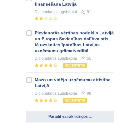
finansēšana Latvijā
Diplomdarbs
augstskolai
91
Pievienotās vērtības nodoklis Latvijā
un Eiropas Savienības dalībvalstīs,
tā uzskaites īpatnības Latvijas
uzņēmumu grāmatvedībā
Diplomdarbs
augstskolai
55
NOVĒRTĒTS!
Mazo un vidējo uzņēmumu attīstība
Latvijā
Diplomdarbs
augstskolai
88
NOVĒRTĒTS!
Parādīt vairāk līdzīgos ...