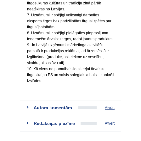
tirgos, kuras kultūras un tradīciju ziņā pārāk
neatšķiras no Latvijas.
7. Uzņēmumi ir spējīgi veiksmīgi darboties
eksporta tirgos bez padziļinātas tirgus izpētes par
tirgus īpatnībām.
8. Uzņēmumi ir spējīgi pielāgoties pieprasījuma
tendencēm ārvalstu tirgos, radot jaunus produktus.
9. Ja Latvijā uzņēmumi mārketinga aktivitāšu
pamatā ir produkcijas reklāma, tad ārzemēs tā ir
izglītošana (produkcijas ietekme uz veselību,
skaidrojot sastāvu utt).
10. Kā viens no pamatbalstiem ieejot ārvalstu
tirgos kalpo ES un valsts sniegtais atbalst - konkrēti
izstādes.
…
Autora komentārs
Atvērt
Redakcijas piezīme
Atvērt