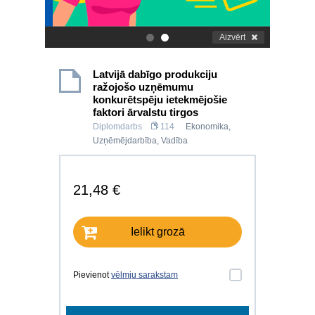
Aizvērt
.
.
Latvijā dabīgo produkciju
ražojošo uzņēmumu
konkurētspēju ietekmējošie
faktori ārvalstu tirgos
Diplomdarbs
114
Ekonomika
,
Uzņēmējdarbība
,
Vadība
21,48 €
Ielikt grozā
Pievienot
vēlmju sarakstam