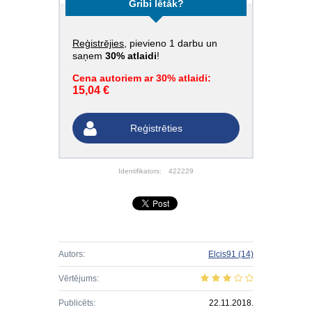
Gribi lētāk?
Reģistrējies
, pievieno 1 darbu un
saņem
30% atlaidi
!
Cena autoriem ar 30% atlaidi:
15,04 €
Reģistrēties
Identifikators:
422229
Autors:
Elcis91
(14)
Vērtējums:
Publicēts:
22.11.2018.