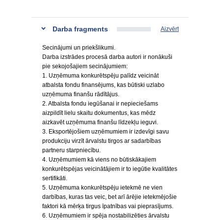
Darba fragments
Aizvērt
Secinājumi un priekšlikumi.
Darba izstrādes procesā darba autori ir nonākuši
pie sekojošajiem secinājumiem:
1. Uzņēmuma konkurētspēju palīdz veicināt
atbalsta fondu finansējums, kas būtiski uzlabo
uzņēmuma finanšu rādītājus.
2. Atbalsta fondu iegūšanai ir nepieciešams
aizpildīt lielu skaitu dokumentus, kas mēdz
aizkavēt uzņēmuma finanšu līdzekļu ieguvi.
3. Eksportējošiem uzņēmumiem ir izdevīgi savu
produkciju virzīt ārvalstu tirgos ar sadarbības
partneru starpniecību.
4. Uzņēmumiem kā viens no būtiskākajiem
konkurētspējas veicinātājiem ir to iegūtie kvalitātes
sertifikāti.
5. Uzņēmuma konkurētspēju ietekmē ne vien
darbības, kuras tas veic, bet arī ārējie ietekmējošie
faktori kā mērķa tirgus īpatnības vai pieprasījums.
6. Uzņēmumiem ir spēja nostabilizēties ārvalstu