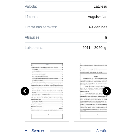
Valoda:
Latviešu
Līmenis:
Augstskolas
Literatūras saraksts:
49 vienības
Atsauces:
Ir
Laikposms:
2011. - 2020. g.
Saturs
Aizvērt