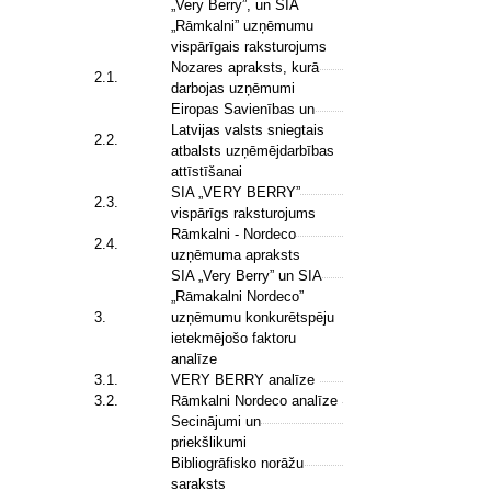
„Very Berry”, un SIA
„Rāmkalni” uzņēmumu
vispārīgais raksturojums
Nozares apraksts, kurā
2.1.
darbojas uzņēmumi
Eiropas Savienības un
Latvijas valsts sniegtais
2.2.
atbalsts uzņēmējdarbības
attīstīšanai
SIA „VERY BERRY”
2.3.
vispārīgs raksturojums
Rāmkalni - Nordeco
2.4.
uzņēmuma apraksts
SIA „Very Berry” un SIA
„Rāmakalni Nordeco”
3.
uzņēmumu konkurētspēju
ietekmējošo faktoru
analīze
3.1.
VERY BERRY analīze
3.2.
Rāmkalni Nordeco analīze
Secinājumi un
priekšlikumi
Bibliogrāfisko norāžu
saraksts