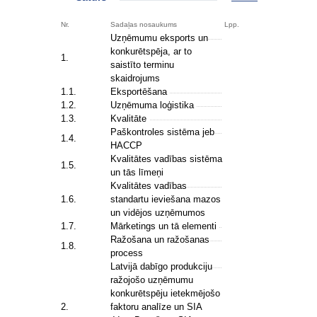
Nr.
Sadaļas nosaukums
Lpp.
Uzņēmumu eksports un
konkurētspēja, ar to
1.
saistīto terminu
skaidrojums
1.1.
Eksportēšana
1.2.
Uzņēmuma loģistika
1.3.
Kvalitāte
Paškontroles sistēma jeb
1.4.
HACCP
Kvalitātes vadības sistēma
1.5.
un tās līmeņi
Kvalitātes vadības
1.6.
standartu ieviešana mazos
un vidējos uzņēmumos
1.7.
Mārketings un tā elementi
Ražošana un ražošanas
1.8.
process
Latvijā dabīgo produkciju
ražojošo uzņēmumu
konkurētspēju ietekmējošo
2.
faktoru analīze un SIA