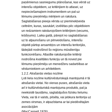
paņēmienus sasniegumu plānošanai, kas vērsti uz
interešu objektiem, uz kritērijiem to atlasei, uz
nepieciešamajiem instrumentiem un pat uz
lēmumu pieņēmēju mērķiem un rakstura.
Saglabāšanas pieeja vērsta uz pieminekļveida
celtnēm, kuras, savukārt, izvēlētas pēc objektīviem
un redzamiem raksturojošiem kritērijiem (vecums,
krāšņums). Laika gaitā, pārejot no saglabāšanas
uz to atjaunošanu un pilnveidošanu, interešu
objekti pārtop ansambļos un interešu teritorijās,
tādejādi nodrošinot šo reģionu mūsdienīgu
funkcionēšanu. Atlasītie raksturojošie kritēriji
nodrošina kvalitātes funkciju un tā noved pie
lēmumu pieņēmēju un menedžeru sadarbības ar
vēsturniekiem un arhitektiem.
1.2.2. Atrašanās vietas nozīme
Ļoti liela nozīme kultūrvēsturiskajā mantojumā ir tā
atrašanās vietai. No vienas puses, atrašanās vieta
arī ir kultūrvēsturiskā mantojuma produkts, pat ja
neeksistē taustāmu, saglabājušos fizisku lielumu.
Vieta, vai tā ir valsts, pilsēta, vai jebkura teritorija uz
zemes virsmas, ir atpazīstama ar tai piedēvētajām
asociācijām
(MacCannell 1976).…