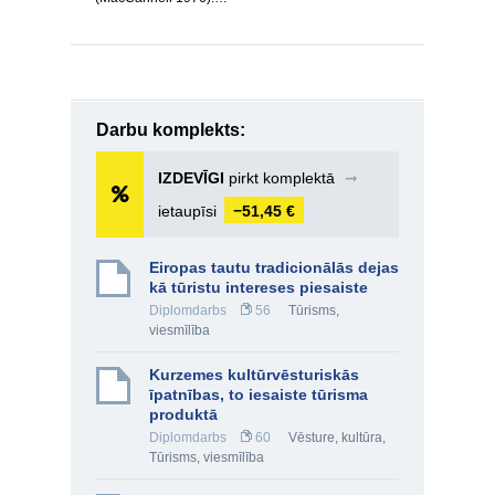
Darbu komplekts:
IZDEVĪGI
pirkt komplektā
➞
ietaupīsi
−51,45 €
Eiropas tautu tradicionālās dejas
kā tūristu intereses piesaiste
Diplomdarbs
56
Tūrisms,
viesmīlība
Kurzemes kultūrvēsturiskās
īpatnības, to iesaiste tūrisma
produktā
Diplomdarbs
60
Vēsture, kultūra
,
Tūrisms, viesmīlība