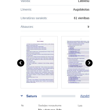
Valoda:
Latviešu
Līmenis:
Augstskolas
Literatūras saraksts:
61 vienības
Atsauces:
Ir
Saturs
Aizvērt
Nr.
Sadaļas nosaukums
Lpp.