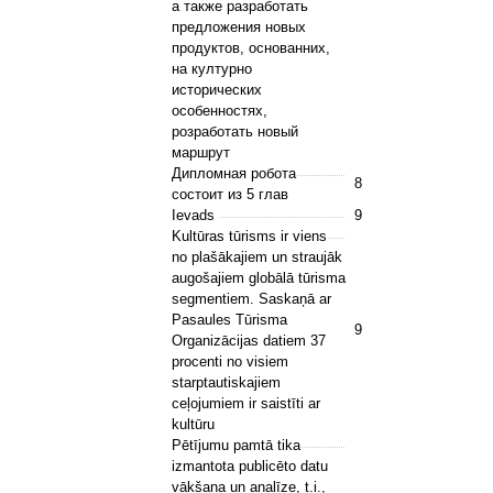
а также разработать
предложения новых
продуктов, основанних,
на културно
исторических
особенностях,
розработать новый
маршрут
Дипломная робота
8
состоит из 5 глав
Ievads
9
Kultūras tūrisms ir viens
no plašākajiem un straujāk
augošajiem globālā tūrisma
segmentiem. Saskaņā ar
Pasaules Tūrisma
9
Organizācijas datiem 37
procenti no visiem
starptautiskajiem
ceļojumiem ir saistīti ar
kultūru
Pētījumu pamtā tika
izmantota publicēto datu
vākšana un analīze, t.i.,