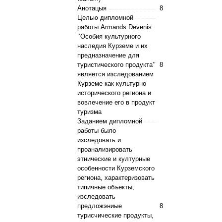
Анотацыя
8
Целью дипломной
работы Armands Devenis
’’Особия культурного
наследия Курземе и их
предназначение для
туристического продукта’’
8
является изследованием
Курземе как культурно
исторического региона и
вовлечение его в продукт
туризма
Заданием дипломной
работы было
изследовать и
проанализировать
этнические и културные
особенности Курземского
региона, характеризовать
типичные объекты,
изследовать
предложэниые
8
турисчические продукты,