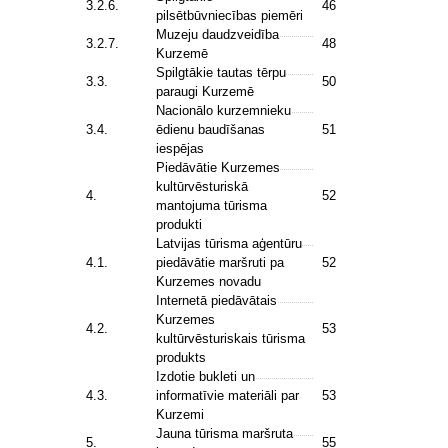
3.2.6.
46
pilsētbūvniecības piemēri
Muzeju daudzveidība
3.2.7.
48
Kurzemē
Spilgtākie tautas tērpu
3.3.
50
paraugi Kurzemē
Nacionālo kurzemnieku
3.4.
ēdienu baudīšanas
51
iespējas
Piedāvātie Kurzemes
kultūrvēsturiskā
4.
52
mantojuma tūrisma
produkti
Latvijas tūrisma aģentūru
4.1.
piedāvātie maršruti pa
52
Kurzemes novadu
Internetā piedāvātais
Kurzemes
4.2.
53
kultūrvēsturiskais tūrisma
produkts
Izdotie bukleti un
4.3.
informatīvie materiāli par
53
Kurzemi
Jauna tūrisma maršruta
5.
55