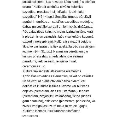
sociālo sistēmu, kas raksturo kādu konkrētu cilvēku
grupu. “Kultūra ir apzināta cilvēku kolektīva
uzvedība, pretstats instinktīvajai, iedzimtajai
uzvedībai” [45.; 4.lpp.]. Sociālās grupas pārstāvji
apgūst integrētus un saistītus uzvedības modeļus,
dabas un sociālo izpratni un tehniskās zināšanas.
Pēc vajadzības katrs no mums izzina kultūru, kurā
ir piedzimis un uzaudzis, taču visu kultūru kopumā
uztvert ir neiespējami. Kultūra ir sarežģīti veidots
tīkls, ko var izprast, ja tiek apskatīta pēc atsevišķām
iezīmēm [44.;31.lpp.]. Nejaušam vērotājam par
kultūru priekšstatu sniedz atšķirīgie ēšanas
paradumi, lietotie žesti, reliģisko rituālu
ceremonijas u.c.
Kultūra tiek iedalīta atsevišķos elementos.
Apzinātas uzvedības elementus, sākot no valodas
un beidzot ar pielietotajiem darba rīkiem, var
definēt kā kultūras iezīmes. Iezīme var būt kāds
objekts (piemēram, āķis zivju ķeršanai), tehnika
(piemēram, zvejastīklu veidošana), ticība (ūdens
garu esamība), attieksme (piemēram, pārliecība, ka
zivis ir vērtīgākas uzturā nekā dzīvnieku gaļa).
Kultūras iezīmes ir kultūras vienkāršākās
izpausmes.