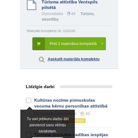
Tūrisma attīstība Ventspils
pilsētā
Diplomdarbs
48
Tūrisms,
viesmīlība
Materiālu komplekts Nr. 1118160
Pirkt 3 materiālus komplektā
Apskatīt materiālu komplektu
Līdzīgie darbi
Kultūras nozīme pirmsskolas
vecuma bērnu personības attīstībā
Diplomdarbs
augstskolai
42
Tu vari jebkuru darbu ātri
NOVĒRTĒTS!
pievienot savu vēlmju
sarakstam.
Tūrisma produkta vadības iespējas