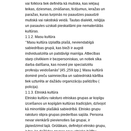
vai folklora tiek definēta kā mutiska, kas iekļauj
teikas, dziesmas, zināšanas, ticējumus, ieražas un
paražas, kuras turpinās no paaudzes paaudzē
mutiskā vai rakstiskā veidā. Tautas dialekti, reliģija
un pasaules uzskati pieskaitāmi pie nemateriālās
kultūras.
1.1.2. Masu kultūra
‘’Masu kultūra izplatīta plašā, neviendabīgā
sabiedrības grupā, kas bieži ir augsti
individualizēta un patstāvīgi mainīga. Attiecības
starp cilvēkiem ir bezpersoniskas, un notiek sīka
darba dalīšana, kas noved pie specializētu
profesiju veidošanās” [45.;259.lpp.]. Masu kultūrā
dominē preču saimniecība un sabiedriskā kārtība
tiek uzturēta ar dažādu organizāciju palīdzību (
policija).
1.1.3. Etniskā kultūra
Etnisko kultūru raksturo etniskas grupas ar kopīgu
izcelšanos un kopīgām kultūras tradīcijām, dzīvojot
kā minoritāte plašākā sabiedrībā. Etnisko grupu
raksturo stipra grupas piederības sajūta. Persona
nevar vienkārši pievienoties šai grupai, ir
jāpiedzimst tajā. Grūtākais, definējot etnisko grupu,