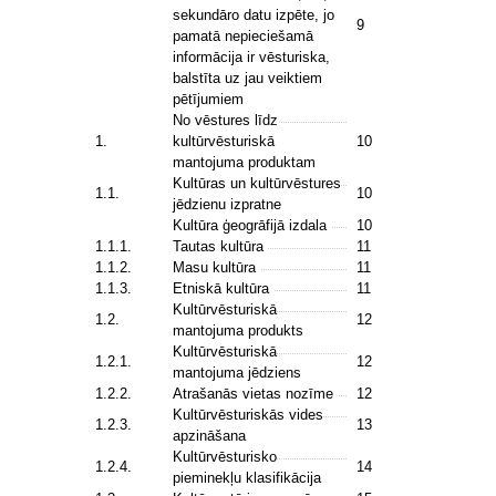
sekundāro datu izpēte, jo
9
pamatā nepieciešamā
informācija ir vēsturiska,
balstīta uz jau veiktiem
pētījumiem
No vēstures līdz
1.
kultūrvēsturiskā
10
mantojuma produktam
Kultūras un kultūrvēstures
1.1.
10
jēdzienu izpratne
Kultūra ģeogrāfijā izdala
10
1.1.1.
Tautas kultūra
11
1.1.2.
Masu kultūra
11
1.1.3.
Etniskā kultūra
11
Kultūrvēsturiskā
1.2.
12
mantojuma produkts
Kultūrvēsturiskā
1.2.1.
12
mantojuma jēdziens
1.2.2.
Atrašanās vietas nozīme
12
Kultūrvēsturiskās vides
1.2.3.
13
apzināšana
Kultūrvēsturisko
1.2.4.
14
pieminekļu klasifikācija