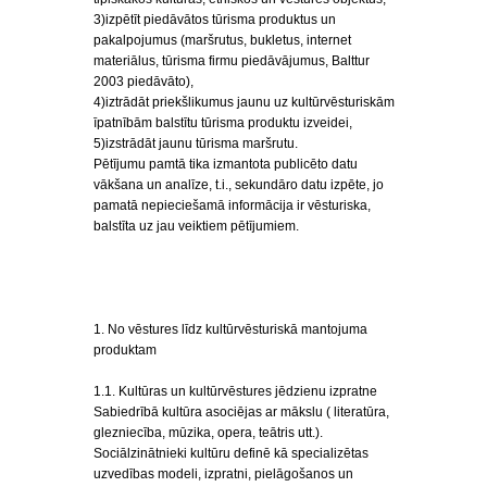
3)izpētīt piedāvātos tūrisma produktus un
pakalpojumus (maršrutus, bukletus, internet
materiālus, tūrisma firmu piedāvājumus, Balttur
2003 piedāvāto),
4)iztrādāt priekšlikumus jaunu uz kultūrvēsturiskām
īpatnībām balstītu tūrisma produktu izveidei,
5)izstrādāt jaunu tūrisma maršrutu.
Pētījumu pamtā tika izmantota publicēto datu
vākšana un analīze, t.i., sekundāro datu izpēte, jo
pamatā nepieciešamā informācija ir vēsturiska,
balstīta uz jau veiktiem pētījumiem.
1. No vēstures līdz kultūrvēsturiskā mantojuma
produktam
1.1. Kultūras un kultūrvēstures jēdzienu izpratne
Sabiedrībā kultūra asociējas ar mākslu ( literatūra,
glezniecība, mūzika, opera, teātris utt.).
Sociālzinātnieki kultūru definē kā specializētas
uzvedības modeli, izpratni, pielāgošanos un