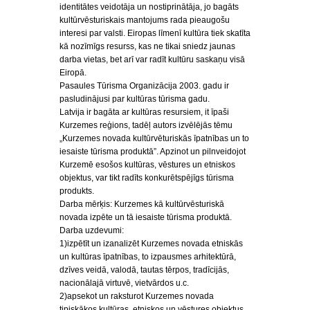
identitātes veidotāja un nostiprinātāja, jo bagāts
kultūrvēsturiskais mantojums rada pieaugošu
interesi par valsti. Eiropas līmenī kultūra tiek skatīta
kā nozīmīgs resurss, kas ne tikai sniedz jaunas
darba vietas, bet arī var radīt kultūru saskaņu visā
Eiropā.
Pasaules Tūrisma Organizācija 2003. gadu ir
pasludinājusi par kultūras tūrisma gadu.
Latvija ir bagāta ar kultūras resursiem, it īpaši
Kurzemes reģions, tadēļ autors izvēlējās tēmu
„Kurzemes novada kultūrvēturiskās īpatnības un to
iesaiste tūrisma produktā”. Apzinot un pilnveidojot
Kurzemē esošos kultūras, vēstures un etniskos
objektus, var tikt radīts konkurētspējīgs tūrisma
produkts.
Darba mērķis: Kurzemes kā kultūrvēsturiskā
novada izpēte un tā iesaiste tūrisma produktā.
Darba uzdevumi:
1)izpētīt un izanalizēt Kurzemes novada etniskās
un kultūras īpatnības, to izpausmes arhitektūrā,
dzīves veidā, valodā, tautas tērpos, tradīcijās,
nacionālajā virtuvē, vietvārdos u.c.
2)apsekot un raksturot Kurzemes novada
tipiskākos kultūras, etniskos un vēstures objektus,