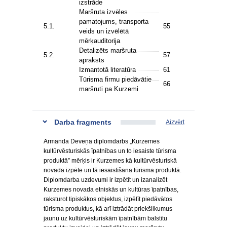
izstrāde
Maršruta izvēles
pamatojums, transporta
5.1.
55
veids un izvēlētā
mērķauditorija
Detalizēts maršruta
5.2.
57
apraksts
Izmantotā literatūra
61
Tūrisma firmu piedāvātie
66
maršruti pa Kurzemi
Darba fragments
Aizvērt
Armanda Deveņa diplomdarbs „Kurzemes
kultūrvēsturiskās īpatnības un to iesaiste tūrisma
produktā” mērķis ir Kurzemes kā kultūrvēsturiskā
novada izpēte un tā iesaistīšana tūrisma produktā.
Diplomdarba uzdevumi ir izpētīt un izanalizēt
Kurzemes novada etniskās un kultūras īpatnības,
raksturot tipiskākos objektus, izpētīt piedāvātos
tūrisma produktus, kā arī iztrādāt priekšlikumus
jaunu uz kultūrvēsturiskām īpatnībām balstītu