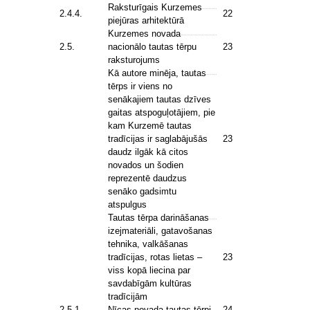
Raksturīgais Kurzemes
2.4.4.
22
piejūras arhitektūrā
Kurzemes novada
2.5.
nacionālo tautas tērpu
23
raksturojums
Kā autore minēja, tautas
tērps ir viens no
senākajiem tautas dzīves
gaitas atspoguļotājiem, pie
kam Kurzemē tautas
tradīcijas ir saglabājušās
23
daudz ilgāk kā citos
novados un šodien
reprezentē daudzus
senāko gadsimtu
atspulgus
Tautas tērpa darināšanas
izejmateriāli, gatavošanas
tehnika, valkāšanas
tradīcijas, rotas lietas –
23
viss kopā liecina par
savdabīgām kultūras
tradīcijām
2.5.1.
Nīcas novada tautas tērpi
24