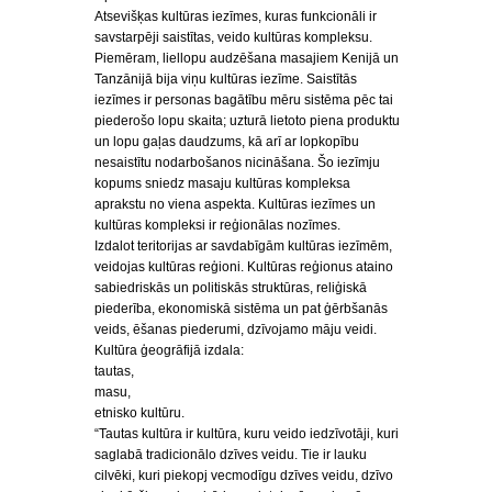
Atsevišķas kultūras iezīmes, kuras funkcionāli ir
savstarpēji saistītas, veido kultūras kompleksu.
Piemēram, liellopu audzēšana masajiem Kenijā un
Tanzānijā bija viņu kultūras iezīme. Saistītās
iezīmes ir personas bagātību mēru sistēma pēc tai
piederošo lopu skaita; uzturā lietoto piena produktu
un lopu gaļas daudzums, kā arī ar lopkopību
nesaistītu nodarbošanos nicināšana. Šo iezīmju
kopums sniedz masaju kultūras kompleksa
aprakstu no viena aspekta. Kultūras iezīmes un
kultūras kompleksi ir reģionālas nozīmes.
Izdalot teritorijas ar savdabīgām kultūras iezīmēm,
veidojas kultūras reģioni. Kultūras reģionus ataino
sabiedriskās un politiskās struktūras, reliģiskā
piederība, ekonomiskā sistēma un pat ģērbšanās
veids, ēšanas piederumi, dzīvojamo māju veidi.
Kultūra ģeogrāfijā izdala:
tautas,
masu,
etnisko kultūru.
“Tautas kultūra ir kultūra, kuru veido iedzīvotāji, kuri
saglabā tradicionālo dzīves veidu. Tie ir lauku
cilvēki, kuri piekopj vecmodīgu dzīves veidu, dzīvo