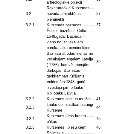
arheoloģiskie objekti
Raksturīgākie Kurzemes
3.2.
novada arhitektūras
37
pieminekļi
3.2.1.
Kurzemes baznīcas
37
Ēdoles baznīca - Celta
1648.gadā. Baznīca ir
viens no izcilākajiem
baroka laika pieminekļiem.
Baznīcā atrodas vienas no
vecākajām ērģelēm Latvijā
39
( 1786), kas vēl joprojām
darbojas. Baznīcas
ģērbkambarī Krišjānis
Valdemārs 1848. gadā
izveidoja pirmo lauku
bibliotēku Latvijā
3.2.2.
Kurzemes pilis un muižas
41
Lauku celtniecības paraugi
3.2.3.
44
Kurzemē
Kurzemes jūras krasta
3.2.4.
45
bākas
3.2.5.
Kurzemes lībiešu ciemi
46
Spilgtākie