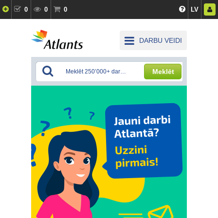
0
0
0
LV
DARBU VEIDI
Meklēt