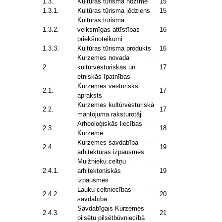
1.3.
Kultūras tūrisma nozīme
15
1.3.1.
Kultūras tūrisma jēdziens
15
Kultūras tūrisma
1.3.2.
veiksmīgas attīstības
16
priekšnoteikumi
1.3.3.
Kultūras tūrisma produkts
16
Kurzemes novada
2.
kultūrvēsturiskās un
17
etniskās īpatnības
Kurzemes vēsturisks
2.1.
17
apraksts
Kurzemes kultūrvēsturiskā
2.2.
17
mantojuma raksturotāji
Arheoloģiskās liecības
2.3.
18
Kurzemē
Kurzemes savdabība
2.4.
19
arhitektūras izpausmēs
Muižnieku celtņu
2.4.1.
arhitektoniskās
19
izpausmes
Lauku celtniecības
2.4.2.
20
savdabība
Savdabīgais Kurzemes
2.4.3.
21
pilsētu pilsētbūvniecībā