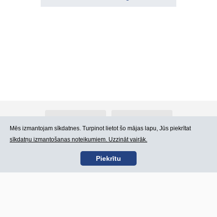
Par Atlants.lv
Reklāma
Mēs izmantojam sīkdatnes. Turpinot lietot šo mājas lapu, Jūs piekrītat
sīkdatņu izmantošanas noteikumiem. Uzzināt vairāk.
Kontakti
Lietošanas noteikumi
Piekrītu
SIA „CDI” © 2002 -
Lapas karte
2026