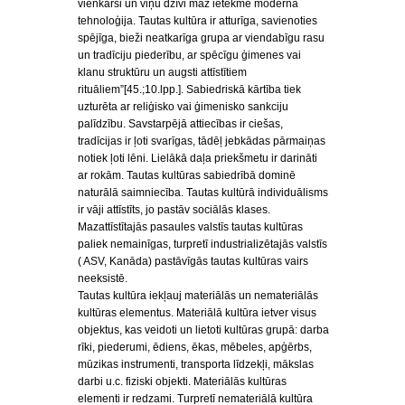
vienkārši un viņu dzīvi maz ietekmē modernā
tehnoloģija. Tautas kultūra ir atturīga, savienoties
spējīga, bieži neatkarīga grupa ar viendabīgu rasu
un tradīciju piederību, ar spēcīgu ģimenes vai
klanu struktūru un augsti attīstītiem
rituāliem”[45.;10.lpp.]. Sabiedriskā kārtība tiek
uzturēta ar reliģisko vai ģimenisko sankciju
palīdzību. Savstarpējā attiecības ir ciešas,
tradīcijas ir ļoti svarīgas, tādēļ jebkādas pārmaiņas
notiek ļoti lēni. Lielākā daļa priekšmetu ir darināti
ar rokām. Tautas kultūras sabiedrībā dominē
naturālā saimniecība. Tautas kultūrā individuālisms
ir vāji attīstīts, jo pastāv sociālās klases.
Mazattīstītajās pasaules valstīs tautas kultūras
paliek nemainīgas, turpretī industrializētajās valstīs
( ASV, Kanāda) pastāvīgās tautas kultūras vairs
neeksistē.
Tautas kultūra iekļauj materiālās un nemateriālās
kultūras elementus. Materiālā kultūra ietver visus
objektus, kas veidoti un lietoti kultūras grupā: darba
rīki, piederumi, ēdiens, ēkas, mēbeles, apģērbs,
mūzikas instrumenti, transporta līdzekļi, mākslas
darbi u.c. fiziski objekti. Materiālās kultūras
elementi ir redzami. Turpretī nemateriālā kultūra