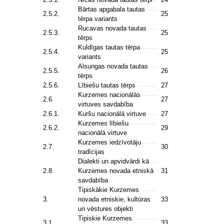
Bārtas apgabala tautas
2.5.2.
25
tērpa variants
Rucavas novada tautas
2.5.3.
25
tērps
Kuldīgas tautas tērpa
2.5.4.
25
variants
Alsungas novada tautas
2.5.5.
26
tērps
2.5.6.
Lībiešu tautas tērps
27
Kurzemes nacionālās
2.6.
27
virtuves savdabība
2.6.1.
Kuršu nacionālā virtuve
27
Kurzemes lībiešu
2.6.2.
29
nacionālā virtuve
Kurzemes iedzīvotāju
2.7.
30
tradīcijas
Dialekti un apvidvārdi kā
2.8.
Kurzemes novada etniskā
31
savdabība
Tipiskākie Kurzemes
3.
novada etniskie, kultūras
33
un vēstures objekti
Tipiskie Kurzemes
3.1.
33