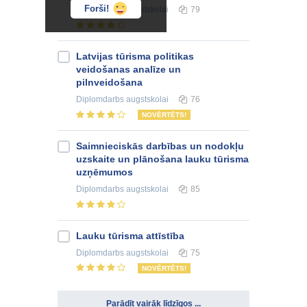
Forši!
Diplomdarbs
augstskolai
79
Latvijas tūrisma politikas
veidošanas analīze un
pilnveidošana
Diplomdarbs
augstskolai
76
NOVĒRTĒTS!
Saimnieciskās darbības un nodokļu
uzskaite un plānošana lauku tūrisma
uzņēmumos
Diplomdarbs
augstskolai
85
Lauku tūrisma attīstība
Diplomdarbs
augstskolai
75
NOVĒRTĒTS!
Parādīt vairāk līdzīgos ...