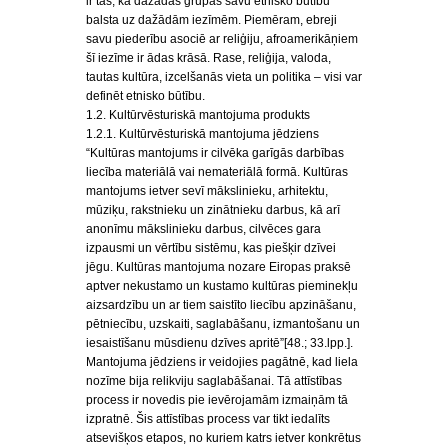
ir tas, ka dažādas grupas savu etnisko būtību
balsta uz dažādām iezīmēm. Piemēram, ebreji
savu piederību asociē ar reliģiju, afroamerikāņiem
šī iezīme ir ādas krāsā. Rase, reliģija, valoda,
tautas kultūra, izcelšanās vieta un politika – visi var
definēt etnisko būtību.
1.2. Kultūrvēsturiskā mantojuma produkts
1.2.1. Kultūrvēsturiskā mantojuma jēdziens
“Kultūras mantojums ir cilvēka garīgās darbības
liecība materiālā vai nemateriālā formā. Kultūras
mantojums ietver sevī mākslinieku, arhitektu,
mūziķu, rakstnieku un zinātnieku darbus, kā arī
anonīmu mākslinieku darbus, cilvēces gara
izpausmi un vērtību sistēmu, kas piešķir dzīvei
jēgu. Kultūras mantojuma nozare Eiropas praksē
aptver nekustamo un kustamo kultūras pieminekļu
aizsardzību un ar tiem saistīto liecību apzināšanu,
pētniecību, uzskaiti, saglabāšanu, izmantošanu un
iesaistīšanu mūsdienu dzīves apritē”[48.; 33.lpp.].
Mantojuma jēdziens ir veidojies pagātnē, kad liela
nozīme bija relikviju saglabāšanai. Tā attīstības
process ir novedis pie ievērojamām izmaiņām tā
izpratnē. Šis attīstības process var tikt iedalīts
atsevišķos etapos, no kuriem katrs ietver konkrētus