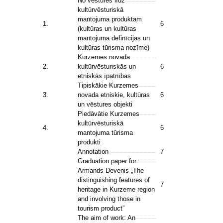
No vēstures līdz
kultūrvēsturiskā
mantojuma produktam
1.
6
(kultūras un kultūras
mantojuma definīcijas un
kultūras tūrisma nozīme)
Kurzemes novada
2.
kultūrvēsturiskās un
6
etniskās īpatnības
Tipiskākie Kurzemes
3.
novada etniskie, kultūras
6
un vēstures objekti
Piedāvātie Kurzemes
kultūrvēsturiskā
4.
6
mantojuma tūrisma
produkti
Annotation
7
Graduation paper for
Armands Devenis „The
distinguishing features of
7
heritage in Kurzeme region
and involving those in
tourism product”
The aim of work: An