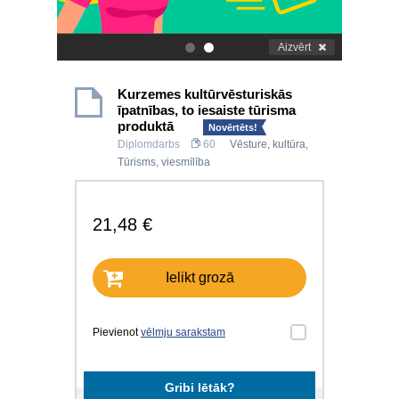
Aizvērt
.
.
Kurzemes kultūrvēsturiskās
īpatnības, to iesaiste tūrisma
produktā
Novērtēts!
Diplomdarbs
60
Vēsture, kultūra
,
Tūrisms, viesmīlība
21,48 €
Ielikt grozā
Pievienot
vēlmju sarakstam
Gribi lētāk?