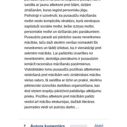
saistīta ar jaunu attieksmi pret īstām, dziļām
zināšanām, kuras iegūst personisku jēgu.
Psiholoģi ir uzsvēruši, ka pusaudžu mācīšanās
motīvi veido komplicētu struktūru, kurā vienkopus
saplūduši sociālie motīvi, tiešie izziņas motīvi,
personiskie motīvi un dzīšanās pēc panākumiem.
Pusaudzis parasti asi pārdzīvo savas neveiksmes
mācībās, taču daži skolēni cenšas nomaskēt šīs
neveiksmes un tādēļ izliekas, ka ir vienaldzīgi pret
sekmēm mācībās. Lai palīdzētu izvairīties no
neveiksmēm, skolotāja pienākums ir pusaudzim
iemācīt racionālus mācīšanās paņēmienus.
Visbūtiskāko lomu pusaudža pozitīvas attieksmes
veidošanā pret mācībām veic zinātniskais mācību
vielas saturs, tā saistība ar dzīvi un praksi, skolēnu
pētnieciski izzinošās darbības organizēšana, kas
dod viņiem iespēju pārdzīvot patstāvīgu atklājumu
prieku. Pozitīvu attieksmi pret mācībām palīdz
veidot arī mācību ekskursijas, dažādi literāras
jaunrades veidi un pulciņu darbs.…
Autora komentārs
Atvērt