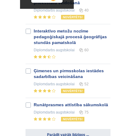
priekšstatu veidošanā
Diplomdarbs
augstskolai
40
NOVĒRTĒTS!
Interaktīvo metožu nozīme
pedagoģiskajā procesā ģeogrāfijas
stundās pamatskolā
Diplomdarbs
augstskolai
60
Ģimenes un pirmsskolas iestādes
sadarbības veicināšana
Diplomdarbs
augstskolai
52
NOVĒRTĒTS!
Runātprasmes attīstība sākumskolā
Diplomdarbs
augstskolai
75
NOVĒRTĒTS!
Parādīt vairāk līdzīgos ...