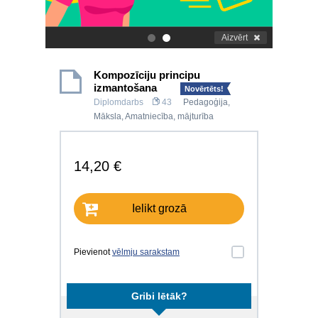
Aizvērt
.
.
Kompozīciju principu
izmantošana
Novērtēts!
Diplomdarbs
43
Pedagoģija
,
Māksla
,
Amatniecība, mājturība
14,20 €
Ielikt grozā
Pievienot
vēlmju sarakstam
Gribi lētāk?