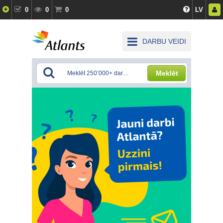
0
0
0
LV
DARBU VEIDI
Meklēt