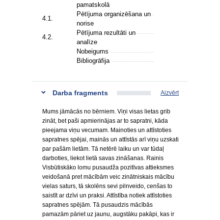
pamatskolā
Pētījuma organizēšana un
4.1.
norise
Pētījuma rezultāti un
4.2.
analīze
Nobeigums
Bibliogrāfija
Darba fragments
Aizvērt
Mums jāmācās no bērniem. Viņi visas lietas grib
zināt, bet paši apmierinājas ar to sapratni, kāda
pieejama viņu vecumam. Mainoties un attīstoties
sapratnes spējai, mainās un attīstās arī viņu uzskati
par pašām lietām. Tā netērē laiku un var tūdaļ
darboties, liekot lietā savas zināšanas. Rainis
Visbūtiskāko lomu pusaudža pozitīvas attieksmes
veidošanā pret mācībām veic zinātniskais mācību
vielas saturs, tā skolēns sevi pilnveido, cenšas to
saistīt ar dzīvi un praksi. Attīstība notiek attīstoties
sapratnes spējām. Tā pusaudzis mācībās
pamazām pāriet uz jaunu, augstāku pakāpi, kas ir