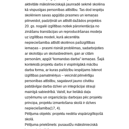
aktivitāte mākslinieciskajā jaunradē sekmē skolēna
kā vispusīgas personības attīstību. Tas dod iespēju
skolēniem savas apgūtās prasmes un iemaņas
pilnveidot, padziļināt un attīstīt dažādos projektos
20. gs. nogalē izglītības notiek pārorientācija no
zināšanu translācijas un reproducēšanas modeļa
uz izglītības modeli, kurā akcentēta
nepieciešamība attīstīt skolēnos pašizglītības
iemaņas – prasmi risināt problēmas, sadarbojoties
ar skolotāju un skolasbiedriem, gan ar citām
personām, apgūt “komandas darba” iemaņas. Šajā
kontekstā projektu darbs ir vispilnīgākā mācību
darba forma, ar kuras palīdzību iespējams īstenot
izglītības pamatmērķus – veicināt pilnvērtīgu
personības attīstību, sagatavot jauno cilvēku
patstāvīgai darba dzīvei un integrācijai strauji
mainīgā sabiedrībā. Valstī, kur lielākā daļa
uzņēmumu un organizāciju darbojas pēc projektu
principa, projektu izmantošana skolā ir dzīves
nepieciešamība(17, 4).
Pētījuma objekts: projektu nedēla vispārizglītojošā
skolā.
Pētījuma priekšmets: pusaudžu mākslinieciskā