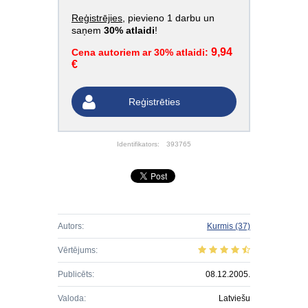
Reģistrējies
, pievieno 1 darbu un
saņem
30% atlaidi
!
9,94
Cena autoriem ar 30% atlaidi:
€
Reģistrēties
Identifikators:
393765
Autors:
Kurmis
(37)
Vērtējums:
Publicēts:
08.12.2005.
Valoda:
Latviešu