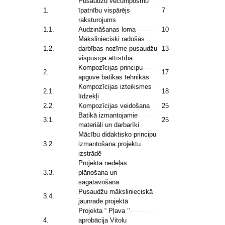
Pusaudžu vecumposmu
1.
īpatnību vispārējs
7
raksturojums
1.1.
Audzināšanas loma
10
Mākslinieciski radošās
1.2.
darbības nozīme pusaudžu
13
vispusīgā attīstībā
Kompozīcijas principu
2.
17
apguve batikas tehnikās
Kompozīcijas izteiksmes
2.1.
18
līdzekļi
2.2.
Kompozīcijas veidošana
25
Batikā izmantojamie
3.1.
25
materiāli un darbarīki
Mācību didaktisko principu
3.2.
izmantošana projektu
izstrādē
Projekta nedēļas
3.3.
plānošana un
sagatavošana
Pusaudžu mākslinieciskā
3.4.
jaunrade projektā
Projekta “ Pļava ‘’
4.
aprobācija Vitolu