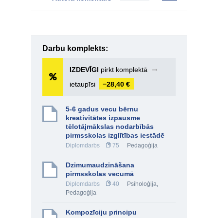
Darbu komplekts:
IZDEVĪGI
pirkt komplektā
➞
ietaupīsi
−28,40 €
5-6 gadus vecu bērnu
kreativitātes izpausme
tēlotājmākslas nodarbībās
pirmsskolas izglītības iestādē
Diplomdarbs
75
Pedagoģija
Dzimumaudzināšana
pirmsskolas vecumā
Diplomdarbs
40
Psiholoģija
,
Pedagoģija
Kompozīciju principu