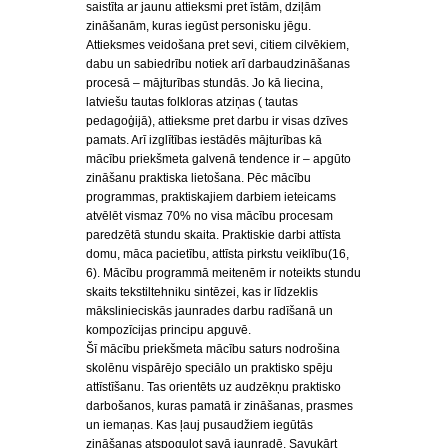
saistīta ar jaunu attieksmi pret īstām, dziļām
zināšanām, kuras iegūst personisku jēgu.
Attieksmes veidošana pret sevi, citiem cilvēkiem,
dabu un sabiedrību notiek arī darbaudzināšanas
procesā – mājturības stundās. Jo kā liecina,
latviešu tautas folkloras atziņas ( tautas
pedagoģijā), attieksme pret darbu ir visas dzīves
pamats. Arī izglītības iestādēs mājturības kā
mācību priekšmeta galvenā tendence ir – apgūto
zināšanu praktiska lietošana. Pēc mācību
programmas, praktiskajiem darbiem ieteicams
atvēlēt vismaz 70% no visa mācību procesam
paredzētā stundu skaita. Praktiskie darbi attīsta
domu, māca pacietību, attīsta pirkstu veiklību(16,
6). Mācību programmā meitenēm ir noteikts stundu
skaits tekstiltehniku sintēzei, kas ir līdzeklis
mākslinieciskās jaunrades darbu radīšanā un
kompozīcijas principu apguvē.
Šī mācību priekšmeta mācību saturs nodrošina
skolēnu vispārējo speciālo un praktisko spēju
attīstīšanu. Tas orientēts uz audzēkņu praktisko
darbošanos, kuras pamatā ir zināšanas, prasmes
un iemaņas. Kas ļauj pusaudžiem iegūtās
zināšanas atspoguļot savā jaunradē. Savukārt