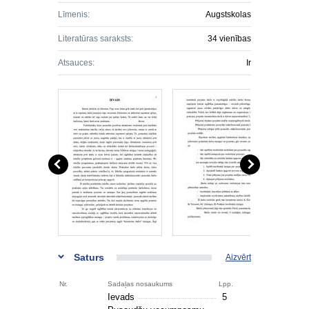
Līmenis:
Augstskolas
Literatūras saraksts:
34 vienības
Atsauces:
Ir
Saturs
Aizvērt
Nr.
Sadaļas nosaukums
Lpp.
Ievads
5