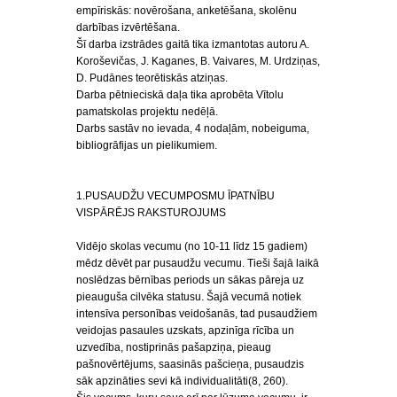
empīriskās: novērošana, anketēšana, skolēnu
darbības izvērtēšana.
Šī darba izstrādes gaitā tika izmantotas autoru A.
Koroševičas, J. Kaganes, B. Vaivares, M. Urdziņas,
D. Pudānes teorētiskās atziņas.
Darba pētnieciskā daļa tika aprobēta Vītolu
pamatskolas projektu nedēļā.
Darbs sastāv no ievada, 4 nodaļām, nobeiguma,
bibliogrāfijas un pielikumiem.
1.PUSAUDŽU VECUMPOSMU ĪPATNĪBU
VISPĀRĒJS RAKSTUROJUMS
Vidējo skolas vecumu (no 10-11 līdz 15 gadiem)
mēdz dēvēt par pusaudžu vecumu. Tieši šajā laikā
noslēdzas bērnības periods un sākas pāreja uz
pieauguša cilvēka statusu. Šajā vecumā notiek
intensīva personības veidošanās, tad pusaudžiem
veidojas pasaules uzskats, apzinīga rīcība un
uzvedība, nostiprinās pašapziņa, pieaug
pašnovērtējums, saasinās pašcieņa, pusaudzis
sāk apzināties sevi kā individualitāti(8, 260).