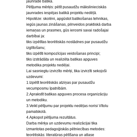
jaunrade batikā.
Pētījuma mērķis: pētīt pusaudžu mākslinieciskās
jaunrades iespējas batikā projektu nedēļā.
Hipotēze: skolēni, apgūstot batikošanas tehnikas,
iegūs jaunas zināšanas, pilnveidos praktiskā darba
iemaņas un prasmes, gūs ierosmi savai radošajai
darbībai ja:
tiks izpētītas teorētiskās nostādnes par pusaudžu
izglītošanu;
tiks izpētīti kompozīcijas veidošanas principi;
tiks izstrādāta un realizēta batikas apguves
metodika projektu nedēļai.
Lai sasniegtu izvirzīto mērķi, tika izvirzīti sekojoši
uzdevumi:
1.Izpētīt teorētiskās atziņas par pusaudžu
vecumposmu īpatnībām.
2.Aprakstīt batikas apguves procesa organizāciju
un metodiku.
3.Veikt pētījumu par projektu nedēļas norisi Vītolu
pamatskolā.
4.Apkopot pētījuma rezultātus.
Darba mērķa un uzdevumu realizācijai tika
izmantotas pedagoģiskās pētniecības metodes:
teorētiskās: literatūras pētīšana un atlase