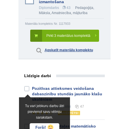
izmantošana
Diplomdarbs
43
Pedagoģija
,
Māksla
,
Amatniecība, mājturība
Materiālu komplekts Nr. 1117933
Pirkt 3 materiālus komplektā
Apskatīt materiālu komplektu
Līdzīgie darbi
Pozitīvas attieksmes veidošana
dabaszinību stundās jaunāko klašu
skolēniem
Tu vari jebkuru darbu ātri
Diplomdarbs
augstskolai
47
pievienot savu vēlmju
NOVĒRTĒTS!
sarakstam.
Didaktiskās rotaļas matemātisko
Forši!