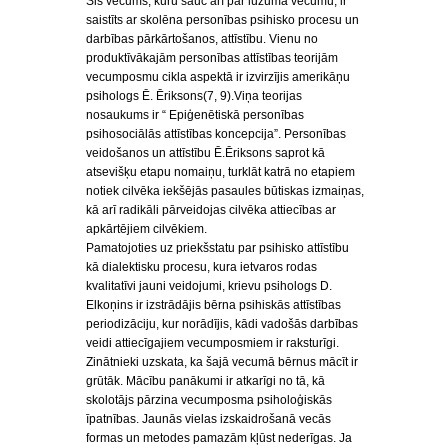
Šis vecums, kuru sauc arī par lūzuma vecumu, ir
saistīts ar skolēna personības psihisko procesu un
darbības pārkārtošanos, attīstību. Vienu no
produktīvākajām personības attīstības teorijām
vecumposmu cikla aspektā ir izvirzījis amerikāņu
psihologs Ē. Ēriksons(7, 9).Viņa teorijas
nosaukums ir “ Epiģenētiskā personības
psihosociālās attīstības koncepcija”. Personības
veidošanos un attīstību Ē.Ēriksons saprot kā
atsevišķu etapu nomaiņu, turklāt katrā no etapiem
notiek cilvēka iekšējās pasaules būtiskas izmaiņas,
kā arī radikāli pārveidojas cilvēka attiecības ar
apkārtējiem cilvēkiem.
Pamatojoties uz priekšstatu par psihisko attīstību
kā dialektisku procesu, kura ietvaros rodas
kvalitatīvi jauni veidojumi, krievu psihologs D.
Elkoņins ir izstrādājis bērna psihiskās attīstības
periodizāciju, kur norādījis, kādi vadošās darbības
veidi attiecīgajiem vecumposmiem ir raksturīgi.
Zinātnieki uzskata, ka šajā vecumā bērnus mācīt ir
grūtāk. Mācību panākumi ir atkarīgi no tā, kā
skolotājs pārzina vecumposma psiholoģiskās
īpatnības. Jaunās vielas izskaidrošanā vecās
formas un metodes pamazām kļūst nederīgas. Ja