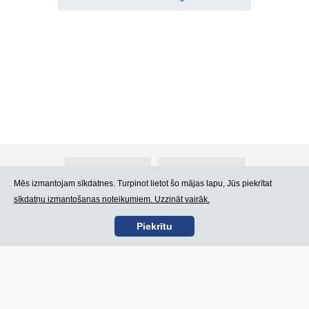
Par Atlants.lv
Reklāma
Mēs izmantojam sīkdatnes. Turpinot lietot šo mājas lapu, Jūs piekrītat
sīkdatņu izmantošanas noteikumiem. Uzzināt vairāk.
Kontakti
Lietošanas noteikumi
Piekrītu
SIA „CDI” © 2002 -
Lapas karte
2026