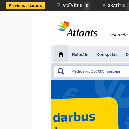
Pievienot darbus
ATZĪMĒTIE
0
SKATĪTIE
interneta 
Referāts
Konspekts
D