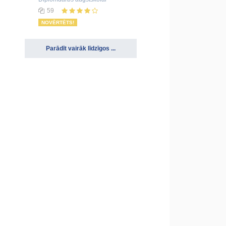
59
NOVĒRTĒTS!
Parādīt vairāk līdzīgos ...