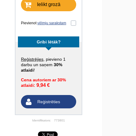
Ielikt grozā
Pievienot
vēlmju sarakstam
Gribi lētāk?
Reģistrējies
, pievieno 1
darbu un saņem
30%
atlaidi
!
Cena autoriem ar 30%
9,94 €
atlaidi:
Reģistrēties
Identifikators:
773801