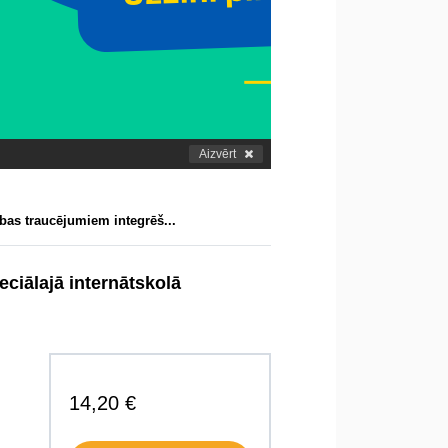
Aizvērt
bas traucējumiem integrēš...
ciālajā internātskolā
14,20 €