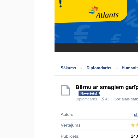
Sākums
Diplomdarbs
Humanit
Bērnu ar smagiem garīgā
Novērtēts!
Diplomdarbs
43
Sociālais dar
Autors:
sf
Vērtējums:
Publicēts:
24.