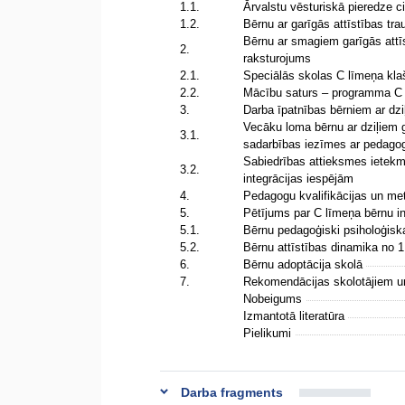
1.1.
Ārvalstu vēsturiskā pieredze 
1.2.
Bērnu ar garīgās attīstības tr
Bērnu ar smagiem garīgās attī
2.
raksturojums
2.1.
Speciālās skolas C līmeņa kl
2.2.
Mācību saturs – programma C
3.
Darba īpatnības bērniem ar dz
Vecāku loma bērnu ar dziļiem 
3.1.
sadarbības iezīmes ar pedag
Sabiedrības attieksmes ietekm
3.2.
integrācijas iespējām
4.
Pedagogu kvalifikācijas un met
5.
Pētījums par C līmeņa bērnu in
5.1.
Bērnu pedagoģiski psiholoģis
5.2.
Bērnu attīstības dinamika no 1
6.
Bērnu adoptācija skolā
7.
Rekomendācijas skolotājiem u
Nobeigums
Izmantotā literatūra
Pielikumi
Darba fragments