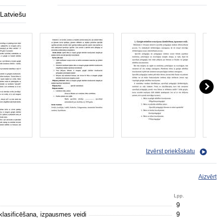
Latviešu
Izvērst priekšskatu
Aizvērt
Lpp.
9
 klasificēšana, izpausmes veidi
9