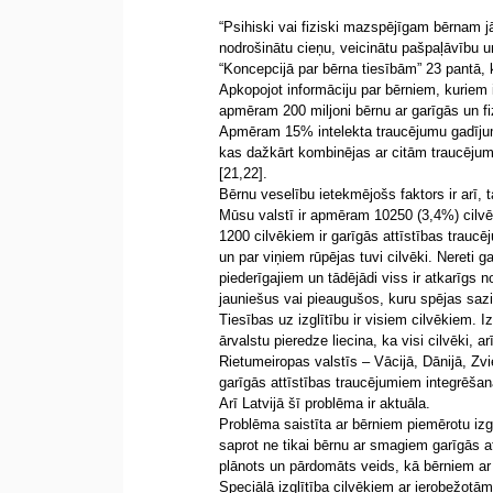
“Psihiski vai fiziski mazspējīgam bērnam j
nodrošinātu cieņu, veicinātu pašpaļāvību un
“Koncepcijā par bērna tiesībām” 23 pantā
Apkopojot informāciju par bērniem, kuriem 
apmēram 200 miljoni bērnu ar garīgās un fi
Apmēram 15% intelekta traucējumu gadījumo
kas dažkārt kombinējas ar citām traucējum
[21,22].
Bērnu veselību ietekmējošs faktors ir arī,
Mūsu valstī ir apmēram 10250 (3,4%) cilvē
1200 cilvēkiem ir garīgās attīstības trauc
un par viņiem rūpējas tuvi cilvēki. Nereti g
piederīgajiem un tādējādi viss ir atkarīgs
jauniešus vai pieaugušos, kuru spējas sazinā
Tiesības uz izglītību ir visiem cilvēkiem. Iz
ārvalstu pieredze liecina, ka visi cilvēki, a
Rietumeiropas valstīs – Vācijā, Dānijā, Zvi
garīgās attīstības traucējumiem integrēša
Arī Latvijā šī problēma ir aktuāla.
Problēma saistīta ar bērniem piemērotu izg
saprot ne tikai bērnu ar smagiem garīgās a
plānots un pārdomāts veids, kā bērniem ar 
Speciālā izglītība cilvēkiem ar ierobežotām