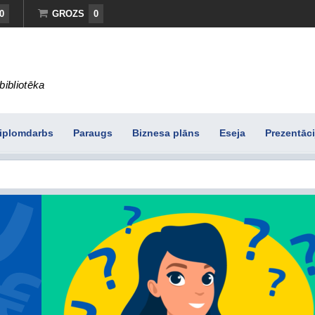
0
GROZS
0
bibliotēka
iplomdarbs
Paraugs
Biznesa plāns
Eseja
Prezentāci