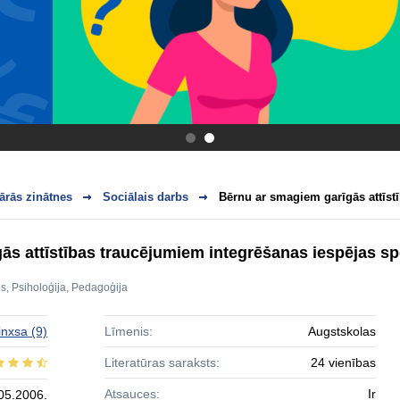
.
.
ārās zinātnes
Sociālais darbs
Bērnu ar smagiem garīgās attīstī
s attīstības traucējumiem integrēšanas iespējas spe
bs
,
Psiholoģija
,
Pedagoģija
inxsa
(9)
Līmenis:
Augstskolas
Literatūras saraksts:
24 vienības
Atsauces:
Ir
05.2006.