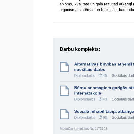
apjoms, kvalitāte un gala rezultāti atkarīgi 
organisma sistēmas un funkcijas, kad rad
Darbu komplekts:
Alternatīvas brīvības atņemš
sociālais darbs
Diplomdarbs
45
Sociālais dar
Bērnu ar smagiem garīgās att
internātskolā
Diplomdarbs
43
Sociālais dar
Sociālā rehabilitācija atkarīg
Diplomdarbs
98
Sociālais dar
Materiālu komplekts Nr. 1173798