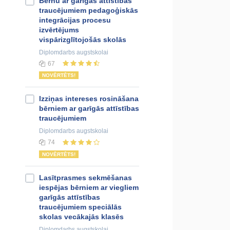
Bērnu ar garīgās attīstības
traucējumiem pedagoģiskās
integrācijas procesu
izvērtējums
vispārizglītojošās skolās
Diplomdarbs
augstskolai
67
NOVĒRTĒTS!
Izziņas intereses rosināšana
bērniem ar garīgās attīstības
traucējumiem
Diplomdarbs
augstskolai
74
NOVĒRTĒTS!
Lasītprasmes sekmēšanas
iespējas bērniem ar viegliem
garīgās attīstības
traucējumiem speciālās
skolas vecākajās klasēs
Diplomdarbs
augstskolai