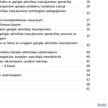
cilvēku ar garīgās attīstības traucējumiem apmācībā
16
aucējumiem aprūpes problēmu risināšana Latvijā
20
stības traucējumiem psiholoģiski pedagoģiskais
23
ašu komplektēšanas nosacījumi
27
 līmeņa klasēm
29
iļiem garīgās attīstības traucējumiem
32
garīgās attīstības traucējumiem apmācības procesā un
37
ogiem
e uz bērnu ar smagiem garīgās attīstības traucējumiem
42
odisko līdzekļu atbilstības salīdzinājums
44
tegrācijas iespējām speciālajā internātskolā
45
kais raksturojums uzsākot mācības
47
. – 4.klasei
48
50
n audzinātājiem
54
57
59
61
Aizvērt