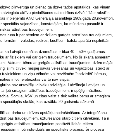
ādzīvo pilnvērtīga un pienācīga dzīve tādos apstākļos, kas viņam
 atvieglotu aktīvu piedalīšanos sabiedrības dzīvē.” Tā ir rakstīts
, kas ir pieņemts ANO Ģenerālajā asamblejā 1989.gada 20.novembrī.
ir speciālās vajadzības, konstatējām, ka mūsdienu pasaulē ir
ziskās attīstības traucējumiem.
s runa ir par bērniem ar dziļiem garīgās attīstības traucējumiem,
u formām – valodas, redzes, kustību – balsta aparāta nepilnībām
 tas ka Latvijā normālas dzemdības ir tikai 40 – 50% gadījumos.
ku ar fiziskiem vai garīgiem traucējumiem. No šī skaita apmēram
ējumi. Vairums bērnu ar garīgās attīstības traucējumiem dzīvo mājās
arīgi slimi cilvēki nespēj savas vēlēšanās un vajadzības izteikt arī
 no tuviniekiem un viņu vēlmēm vai nevēlmēm “sadzirdēt” bērnus,
ties ir ļoti ierobežotas vai to nav vispār.
glītība nav atsevišķu cilvēku privilēģija. Līdzšinējā Latvijas un
rī ar ļoti smagiem attīstības traucējumiem, ir spējīgi mācīties.
edrijā, Somijā, ASV un citās valstīs tiek veikta bērnu ar smagiem
na speciālajās skolās, kas uzsākta 20.gadsimta sākumā.
lītības darba un dzīves apstākļu nodrošināšanu. Ar integrēšanu
ttīstības traucējumiem, uzturēšanos starp citiem cilvēkiem. Tā ir
garīgās attīstības traucējumiem pastāvēt līdzās citiem.
 iespējām ir ļoti individuāls un specifisks process. Šī procesa