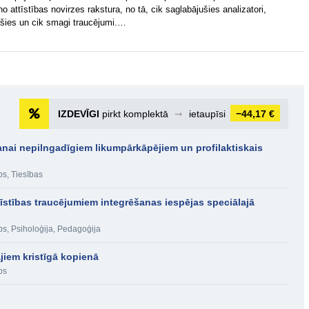
no attīstības novirzes rakstura, no tā, cik saglabājušies analizatori,
ušies un cik smagi traucējumi.…
IZDEVĪGI
pirkt komplektā
➞
ietaupīsi
−44,17 €
anai nepilngadīgiem likumpārkāpējiem un profilaktiskais
bs
,
Tiesības
īstības traucējumiem integrēšanas iespējas speciālajā
bs
,
Psiholoģija
,
Pedagoģija
ajiem kristīgā kopienā
bs