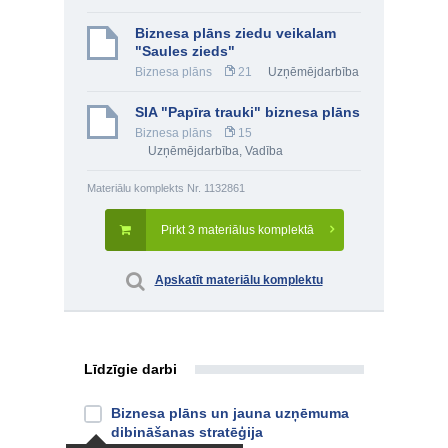
Biznesa plāns ziedu veikalam
"Saules zieds"
Biznesa plāns
21
Uzņēmējdarbība
SIA "Papīra trauki" biznesa plāns
Biznesa plāns
15
Uzņēmējdarbība
,
Vadība
Materiālu komplekts Nr. 1132861
Pirkt 3 materiālus komplektā
Apskatīt materiālu komplektu
Līdzīgie darbi
Biznesa plāns un jauna uzņēmuma
dibināšanas stratēģija