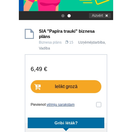
Aizvērt
.
.
SIA "Papīra trauki" biznesa
plāns
Biznesa plāns
15
Uzņēmējdarbība
,
Vadība
6,49 €
Ielikt grozā
Pievienot
vēlmju sarakstam
Gribi lētāk?