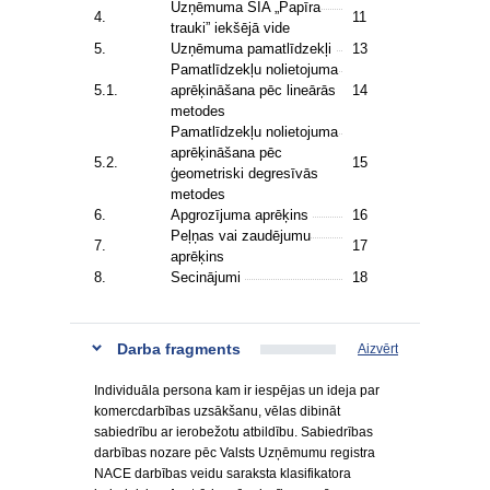
Uzņēmuma SIA „Papīra
4.
11
trauki” iekšējā vide
5.
Uzņēmuma pamatlīdzekļi
13
Pamatlīdzekļu nolietojuma
5.1.
aprēķināšana pēc lineārās
14
metodes
Pamatlīdzekļu nolietojuma
aprēķināšana pēc
5.2.
15
ģeometriski degresīvās
metodes
6.
Apgrozījuma aprēķins
16
Peļņas vai zaudējumu
7.
17
aprēķins
8.
Secinājumi
18
Darba fragments
Aizvērt
Individuāla persona kam ir iespējas un ideja par
komercdarbības uzsākšanu, vēlas dibināt
sabiedrību ar ierobežotu atbildību. Sabiedrības
darbības nozare pēc Valsts Uzņēmumu registra
NACE darbības veidu saraksta klasifikatora