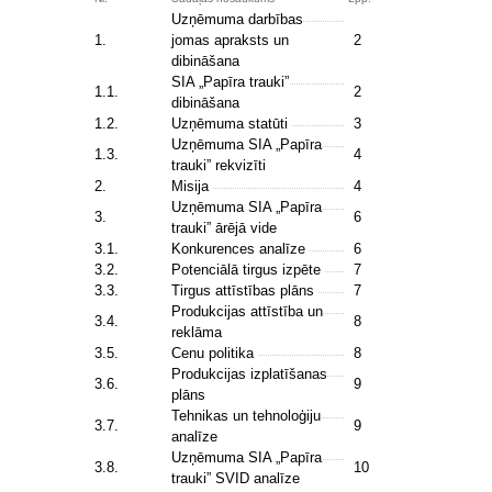
Uzņēmuma darbības
1.
jomas apraksts un
2
dibināšana
SIA „Papīra trauki”
1.1.
2
dibināšana
1.2.
Uzņēmuma statūti
3
Uzņēmuma SIA „Papīra
1.3.
4
trauki” rekvizīti
2.
Misija
4
Uzņēmuma SIA „Papīra
3.
6
trauki” ārējā vide
3.1.
Konkurences analīze
6
3.2.
Potenciālā tirgus izpēte
7
3.3.
Tirgus attīstības plāns
7
Produkcijas attīstība un
3.4.
8
reklāma
3.5.
Cenu politika
8
Produkcijas izplatīšanas
3.6.
9
plāns
Tehnikas un tehnoloģiju
3.7.
9
analīze
Uzņēmuma SIA „Papīra
3.8.
10
trauki” SVID analīze