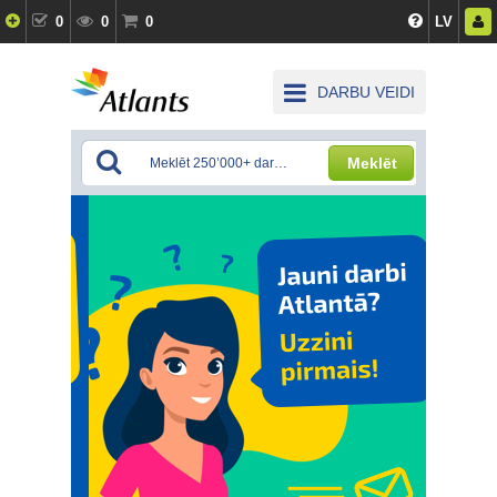
0
0
0
LV
DARBU VEIDI
Meklēt