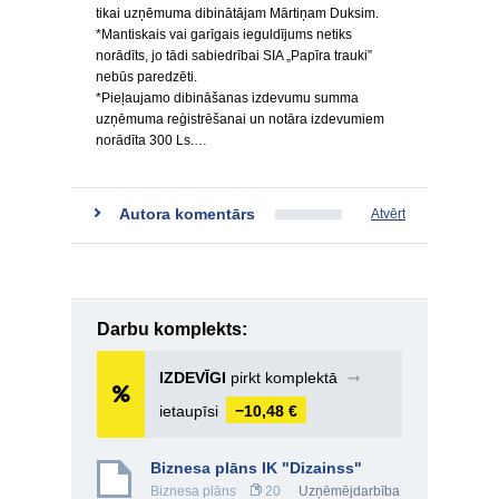
tikai uzņēmuma dibinātājam Mārtiņam Duksim.
*Mantiskais vai garīgais ieguldījums netiks
norādīts, jo tādi sabiedrībai SIA „Papīra trauki”
nebūs paredzēti.
*Pieļaujamo dibināšanas izdevumu summa
uzņēmuma reģistrēšanai un notāra izdevumiem
norādīta 300 Ls.…
Autora komentārs
Atvērt
Darbu komplekts:
IZDEVĪGI
pirkt komplektā
➞
ietaupīsi
−10,48 €
Biznesa plāns IK "Dizainss"
Biznesa plāns
20
Uzņēmējdarbība