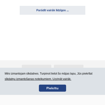
Parādīt vairāk līdzīgos ...
Par Atlants.lv
Reklāma
Mēs izmantojam sīkdatnes. Turpinot lietot šo mājas lapu, Jūs piekrītat
sīkdatņu izmantošanas noteikumiem. Uzzināt vairāk.
Kontakti
Lietošanas noteikumi
Piekrītu
SIA „CDI” © 2002 -
Lapas karte
2026