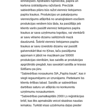
ierindojsies: Apstrādes rūpniecība, papīra un
kartona izstrādājumu ražošanā. Precīzāk
sabiedrības plāns būs ražot vienreiz lietojamos
papīra traukus. Produkcijas un pakalpojumu
vienreizīgums atšķirībā no analoģiskiem esošiem
produkcijas veidiem būs tāda, ka pasūtītājs jeb
klients varēs pasūtīt vienreiz lietojamos papīra
traukus ar sava uzņēmuma logotipu, vai vienkārši
ar savu vēlamo dizainu salīdzinoši mazā
daudzumā. Šobrīd vienreiz lietojamos papīra
traukus ar savu izveidoto dizainu var pasūtīt
galvenokārt tikai no Ķīnas, taču pasūtījuma
apjomam ir jābūt ne mazākam par 50000
produkcijas vienībām, kas saistīts ar produkcijas
apgrūtināto piegādi, kas savukārt saistīta ar kravas
šūtīšanu pa jūru.
*Sabiedrības nosaukums SIA „Papīra trauki”, kas ir
viegli iegaumējams un izrunājams. Pietiekami īss
klientu ērtības labad. Saistīts ar sabiedrības
darbības saturu un atšķirās no konkurentu
uzņēmumu nosaukumiem.
*Sabiedrības pamatkapitāls 2000 Ls reģistrācijas
brīdī, kas tiks apmaksāts veicot skaidras naudas
iemaksu. Turklāt visas uzņēmuma daļas pieder