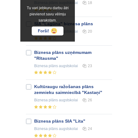
Biznesa plāns
augstskolai
18
Tu vari jebkuru darbu ātri
pievienot savu vēlmju
sarakstam.
SIA "Lagūna" biznesa plāns
Forši!
Biznesa plāns
augstskolai
20
Biznesa plāns uzņēmumam
"Rītausma"
Biznesa plāns
augstskolai
23
Kultūraugu ražošanas plāns
zemnieku saimniecībā "Kastaņi"
Biznesa plāns
augstskolai
26
Biznesa plāns SIA "Lita"
Biznesa plāns
augstskolai
24