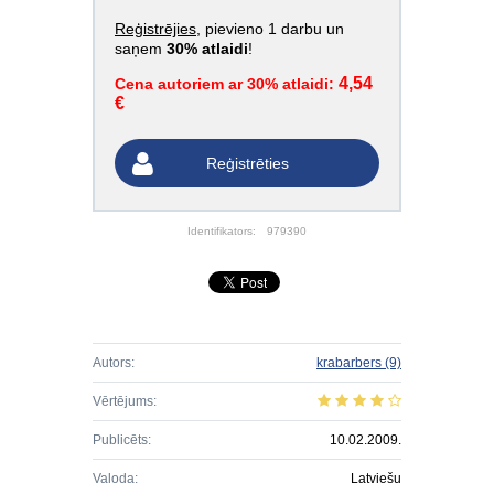
Reģistrējies
, pievieno 1 darbu un
saņem
30% atlaidi
!
4,54
Cena autoriem ar 30% atlaidi:
€
Reģistrēties
Identifikators:
979390
Autors:
krabarbers
(9)
Vērtējums:
Publicēts:
10.02.2009.
Valoda:
Latviešu