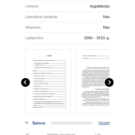
Līmenis:
Augstskolas
Literatūras saraksts:
Nav
Atsauces:
Nav
Laikposms:
2000. - 2010. g.
Saturs
Aizvērt
Nr.
Sadaļas nosaukums
Lpp.