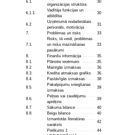
6.1.
30
organizācijas struktūra
Vadītāja funkcijas un
6.1.1.
30
atbildība
Uzņēmumā nodarbinātais
6.2.
31
personāls, motivācija
7.
Problēmas un risks
33
Risks, tā veidi, problēmas
7.1.
un riska mazināšanas
33
pasākumi
8.
Finanšu informācija
35
8.1.
Plānotie ieņēmumi
35
8.2.
Mainīgās izmaksas
36
8.3.
Kredīta atmaksas grafiks
36
8.4.
Pastāvīgās izmaksas
38
Pakalpojumu sniegšanas
8.5.
39
izmaksas
Peļņas vai zaudējumu
8.6.
39
aprēķins
8.7.
Sākuma bilance
40
8.8.
Beigu bilance
40
Izmantotās literatūras
42
saraksts
Pielikums 1
44