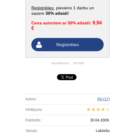
Reģistrējies
, pievieno 1 darbu un
saņem
30% atlaidi
!
9,94
Cena autoriem ar 30% atlaidi:
€
Reģistrēties
Identifikators:
361568
Autors:
Fiji
(17)
Vērtējums:
Publicēts:
30.04.2009.
Valoda:
Latviešu