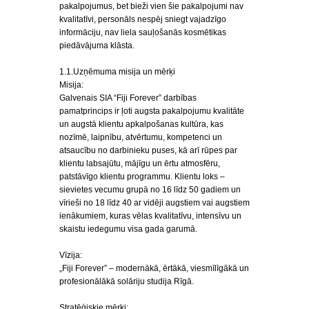
pakalpojumus, bet bieži vien šie pakalpojumi nav
kvalitatīvi, personāls nespēj sniegt vajadzīgo
informāciju, nav liela sauļošanās kosmētikas
piedāvājuma klāsta.
1.1.Uzņēmuma misija un mērķi
Misija:
Galvenais SIA “Fiji Forever” darbības
pamatprincips ir ļoti augsta pakalpojumu kvalitāte
un augstā klientu apkalpošanas kultūra, kas
nozīmē, laipnību, atvērtumu, kompetenci un
atsaucību no darbinieku puses, kā arī rūpes par
klientu labsajūtu, mājīgu un ērtu atmosfēru,
patstāvīgo klientu programmu. Klientu loks –
sievietes vecumu grupā no 16 līdz 50 gadiem un
vīrieši no 18 līdz 40 ar vidēji augstiem vai augstiem
ienākumiem, kuras vēlas kvalitatīvu, intensīvu un
skaistu iedegumu visa gada garumā.
Vīzija:
„Fiji Forever” – modernākā, ērtākā, viesmīlīgākā un
profesionālākā solāriju studija Rīgā.
Stratēģiskie mērķi: