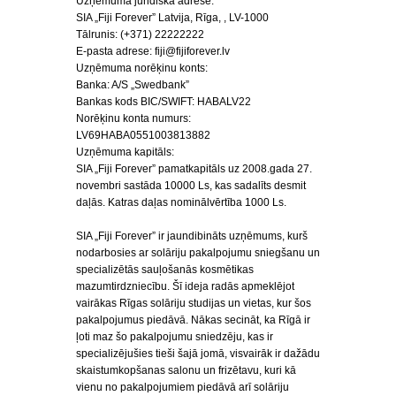
Uzņēmuma juridiskā adrese:
SIA „Fiji Forever” Latvija, Rīga, , LV-1000
Tālrunis: (+371) 22222222
E-pasta adrese: fiji@fijiforever.lv
Uzņēmuma norēķinu konts:
Banka: A/S „Swedbank”
Bankas kods BIC/SWIFT: HABALV22
Norēķinu konta numurs:
LV69HABA0551003813882
Uzņēmuma kapitāls:
SIA „Fiji Forever” pamatkapitāls uz 2008.gada 27.
novembri sastāda 10000 Ls, kas sadalīts desmit
daļās. Katras daļas nominālvērtība 1000 Ls.
SIA „Fiji Forever” ir jaundibināts uzņēmums, kurš
nodarbosies ar solāriju pakalpojumu sniegšanu un
specializētās sauļošanās kosmētikas
mazumtirdzniecību. Šī ideja radās apmeklējot
vairākas Rīgas solāriju studijas un vietas, kur šos
pakalpojumus piedāvā. Nākas secināt, ka Rīgā ir
ļoti maz šo pakalpojumu sniedzēju, kas ir
specializējušies tieši šajā jomā, visvairāk ir dažādu
skaistumkopšanas salonu un frizētavu, kuri kā
vienu no pakalpojumiem piedāvā arī solāriju