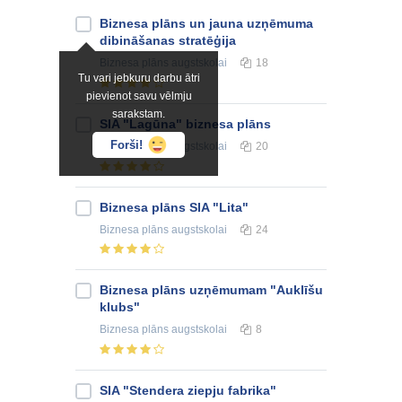
Biznesa plāns un jauna uzņēmuma
dibināšanas stratēģija
Biznesa plāns
augstskolai
18
Tu vari jebkuru darbu ātri
pievienot savu vēlmju
sarakstam.
SIA "Lagūna" biznesa plāns
Forši!
Biznesa plāns
augstskolai
20
Biznesa plāns SIA "Lita"
Biznesa plāns
augstskolai
24
Biznesa plāns uzņēmumam "Auklīšu
klubs"
Biznesa plāns
augstskolai
8
SIA "Stendera ziepju fabrika"