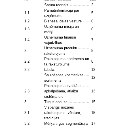
Satura rādītājs
2
Pamatinformācija par
1.1.
5
uzņēmumu
1.2.
Biznesa idejas vēsture
6
Uzņēmuma misija un
1.3.
6
mērķi
Uzņēmuma finanšu
1.4.
7
vajadzības
Uzņēmuma produktu
2.
8
raksturojums
Pakalpojuma sortiments un
2.2.
8
tā raksturojums
2.2.
tabula.
12
Sauļošanās kosmētikas
12
sortiments
Pakalpojuma kvalitāte:
2.3.
apkalpošana, atlaižu
13
sistēma u.c.
3.
Tirgus analīze
15
Vispārīgs nozares
3.1.
raksturojums, vēsture,
15
tradīcijas
3.2.
Mērķa tirgus segmentācija
17