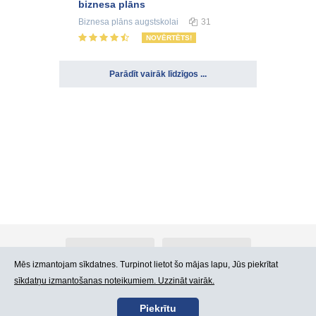
biznesa plāns
Biznesa plāns
augstskolai
31
NOVĒRTĒTS!
Parādīt vairāk līdzīgos ...
Par Atlants.lv
Reklāma
Mēs izmantojam sīkdatnes. Turpinot lietot šo mājas lapu, Jūs piekrītat
sīkdatņu izmantošanas noteikumiem. Uzzināt vairāk.
Kontakti
Lietošanas noteikumi
Piekrītu