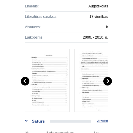
Līmenis:
Augstskolas
Literatūras saraksts:
17 vienības
Atsauces:
Ir
Laikposms:
2000. - 2010. g.
Saturs
Aizvērt
Nr.
Sadaļas nosaukums
Lpp.