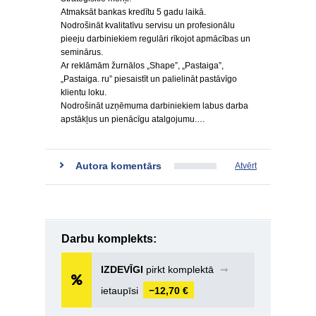
Atmaksāt bankas kredītu 5 gadu laikā.
Nodrošināt kvalitatīvu servisu un profesionālu
pieeju darbiniekiem regulāri rīkojot apmācības un
seminārus.
Ar reklāmām žurnālos „Shape”, „Pastaiga”,
„Pastaiga. ru” piesaistīt un palielināt pastāvīgo
klientu loku.
Nodrošināt uzņēmuma darbiniekiem labus darba
apstākļus un pienācīgu atalgojumu.…
Autora komentārs
Atvērt
Darbu komplekts:
IZDEVĪGI
pirkt komplektā
➞
ietaupīsi
−12,70 €