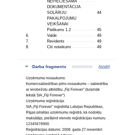
NEPIECIEŠAMĀ
DOKUMENTĀCIJA
SOLĀRIJU
44
PAKALPOJUMU
VEIKŠANAI
Pielikums 1.2
45
6.
Valde
49
7.
Revidents
49
8.
Citi noteikumi
49
Darba fragments
Aizvērt
Uzņēmuma nosaukums:
Komercsabiedrības pilns nosaukums – sabiedrība
ar ierobežotu atbildību „Fiji Forever” (turpmāk
tekstā SIA „Fiji Forever”)
Uzņēmuma reģistrācija:
SIA „Fiji Forever” reģistrēta Latvijas Republikas,
Rīgas pilsētas uzņēmumu reģistrā, kā nodokļu
maksātājs, piešķirot vienoto reģistrācijas numuru
12345678900.
Reģistrācijas datums: 2008. gada 27.novembrī.