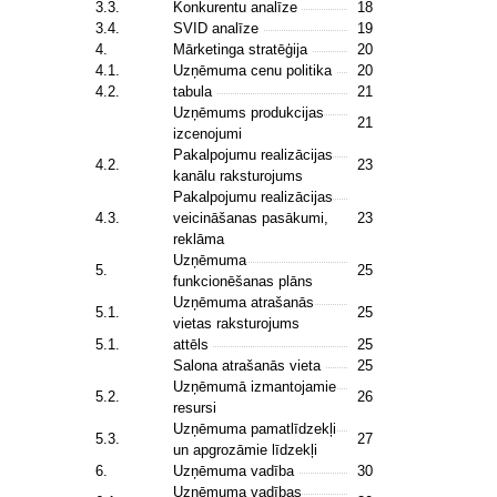
3.3.
Konkurentu analīze
18
3.4.
SVID analīze
19
4.
Mārketinga stratēģija
20
4.1.
Uzņēmuma cenu politika
20
4.2.
tabula
21
Uzņēmums produkcijas
21
izcenojumi
Pakalpojumu realizācijas
4.2.
23
kanālu raksturojums
Pakalpojumu realizācijas
4.3.
veicināšanas pasākumi,
23
reklāma
Uzņēmuma
5.
25
funkcionēšanas plāns
Uzņēmuma atrašanās
5.1.
25
vietas raksturojums
5.1.
attēls
25
Salona atrašanās vieta
25
Uzņēmumā izmantojamie
5.2.
26
resursi
Uzņēmuma pamatlīdzekļi
5.3.
27
un apgrozāmie līdzekļi
6.
Uzņēmuma vadība
30
Uzņēmuma vadības