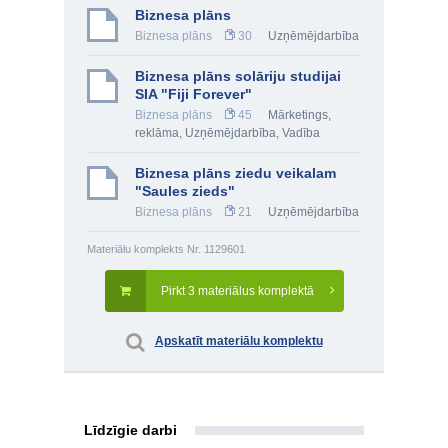
Biznesa plāns
Biznesa plāns
30
Uzņēmējdarbība
Biznesa plāns solāriju studijai
SIA "Fiji Forever"
Biznesa plāns
45
Mārketings,
reklāma
,
Uzņēmējdarbība
,
Vadība
Biznesa plāns ziedu veikalam
"Saules zieds"
Biznesa plāns
21
Uzņēmējdarbība
Materiālu komplekts Nr. 1129601
Pirkt 3 materiālus komplektā
Apskatīt materiālu komplektu
Līdzīgie darbi