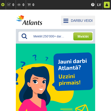
0
0
0
LV
DARBU VEIDI
Meklēt