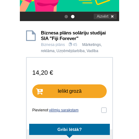
Aizvērt
.
.
Biznesa plāns solāriju studijai
SIA "Fiji Forever"
Biznesa plāns
45
Mārketings,
reklāma
,
Uzņēmējdarbība
,
Vadība
14,20 €
Ielikt grozā
Pievienot
vēlmju sarakstam
Gribi lētāk?