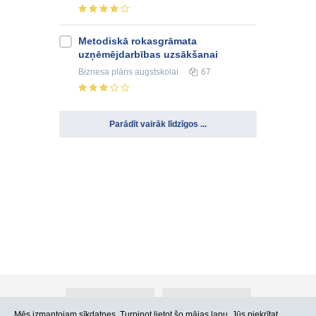
Metodiskā rokasgrāmata
uzņēmējdarbības uzsākšanai
Biznesa plāns
augstskolai
67
Parādīt vairāk līdzīgos ...
Par Atlants.lv
Reklāma
Mēs izmantojam sīkdatnes. Turpinot lietot šo mājas lapu, Jūs piekrītat