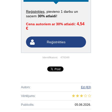
Reģistrējies
, pievieno 1 darbu un
saņem
30% atlaidi
!
4,54
Cena autoriem ar 30% atlaidi:
€
Reģistrēties
Identifikators:
476346
Autors:
Ed
(83)
Vērtējums:
Publicēts:
05.06.2026.