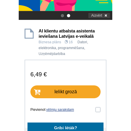
Aizvērt
.
.
AI klientu atbalsta asistenta
ieviešana Latvijas e-veikalā
Biznesa plāns
16
Datori,
elektronika, programmēšana
,
Uzņēmējdarbība
6,49 €
Ielikt grozā
Pievienot
vēlmju sarakstam
Gribi lētāk?