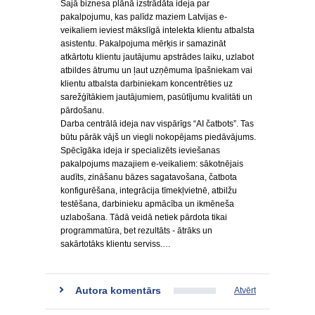
Šajā biznesa plānā izstrādāta ideja par
pakalpojumu, kas palīdz maziem Latvijas e-
veikaliem ieviest mākslīgā intelekta klientu atbalsta
asistentu. Pakalpojuma mērķis ir samazināt
atkārtotu klientu jautājumu apstrādes laiku, uzlabot
atbildes ātrumu un ļaut uzņēmuma īpašniekam vai
klientu atbalsta darbiniekam koncentrēties uz
sarežģītākiem jautājumiem, pasūtījumu kvalitāti un
pārdošanu.
Darba centrālā ideja nav vispārīgs “AI čatbots”. Tas
būtu pārāk vājš un viegli nokopējams piedāvājums.
Spēcīgāka ideja ir specializēts ieviešanas
pakalpojums mazajiem e-veikaliem: sākotnējais
audīts, zināšanu bāzes sagatavošana, čatbota
konfigurēšana, integrācija tīmekļvietnē, atbilžu
testēšana, darbinieku apmācība un ikmēneša
uzlabošana. Tādā veidā netiek pārdota tikai
programmatūra, bet rezultāts - ātrāks un
sakārtotāks klientu serviss.…
Autora komentārs
Atvērt