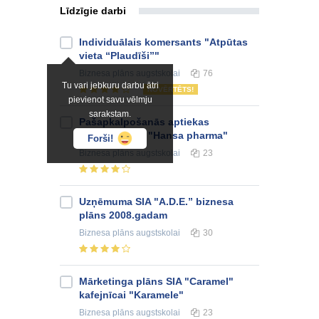
Līdzīgie darbi
Individuālais komersants "Atpūtas
vieta “Plaudīši”"
Biznesa plāns
augstskolai
76
Tu vari jebkuru darbu ātri
NOVĒRTĒTS!
pievienot savu vēlmju
sarakstam.
Pašapkalpošanās aptiekas
atvēršana SIA "Hansa pharma"
Forši!
Biznesa plāns
augstskolai
23
Uzņēmuma SIA "A.D.E.” biznesa
plāns 2008.gadam
Biznesa plāns
augstskolai
30
Mārketinga plāns SIA "Caramel"
kafejnīcai "Karamele"
Biznesa plāns
augstskolai
23