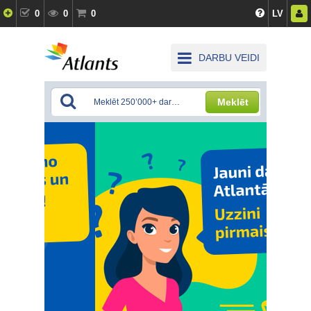
0
0
0
LV
DARBU VEIDI
Meklēt