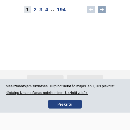
1
2
3
4
..
194
Par Atlants.lv
Reklāma
Mēs izmantojam sīkdatnes. Turpinot lietot šo mājas lapu, Jūs piekrītat
sīkdatņu izmantošanas noteikumiem. Uzzināt vairāk.
Kontakti
Lietošanas noteikumi
Piekrītu
SIA „CDI” © 2002 -
Lapas karte
2026