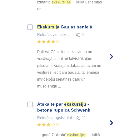
izmanto
ekskursijas
laikā uzņemtas
un ...
Ekskursija
Gaujas senlejā
Referāts
vidusskolai
6
Patiesi, Cēsis ir ne tikai viena no
vecākajām, bet arī latviskākajām
pilsētām. Krāšņām dabas ainavām un
vēstures liecībām bagāta, tā iemieso
intriģējošu senatnes garu un
mūsdienīgu ...
Atskaite par
ekskursiju
-
betona rūpnīca Schwenk
Referāts
augstskolai
11
... .gadā 7.oktobrī
ekskursijas
laikā