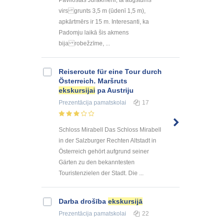
virs grunts 3,5 m (ūdenī 1,5 m),
apkārtmērs ir 15 m. Interesanti, ka
Padomju laikā šis akmens
bija robežzīme, ...
Reiseroute für eine Tour durch
Österreich. Maršruts
ekskursijai
pa Austriju
Prezentācija
pamatskolai
17
Schloss Mirabell Das Schloss Mirabell
in der Salzburger Rechten Altstadt in
Österreich gehört aufgrund seiner
Gärten zu den bekanntesten
Touristenzielen der Stadt. Die ...
Darba drošība
ekskursijā
Prezentācija
pamatskolai
22