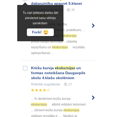
dabaszinību apguvē 5.klasei
Konspekts
augstskolai
35
Tu vari jebkuru darbu ātri
pievienot savu vēlmju
sarakstam.
... mācību stunda, mācību
ekskursijas
, semināri, praktikumi, ...
Forši!
darboties patstāvīgi; •
ekskursija
prasa rūpīgu skolotāja ... objekta
iepazīšanu un
ekskursijas
rezultātu
apkopošanas ...
Krūšu kurvja
ekskursijas
un
formas noteikšana Daugavpils
skolu 4.klašu skolēniem
Referāts
augstskolai
27
... % skolēniem krūšu kurvja
ekskursijas
atbilst vidējām lielumam
... zēniem krūšu kurvja
ekskursijas
vidējais rezultāts ir ... . Skolēni ar