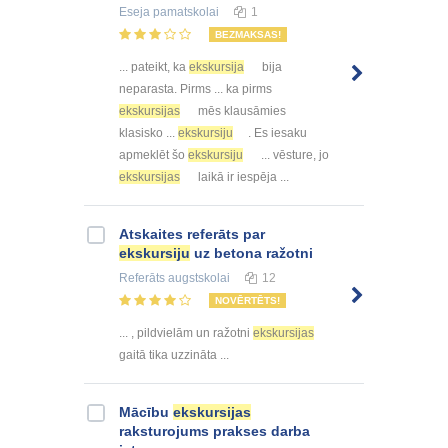
Eseja
pamatskolai
1
BEZMAKSAS!
... pateikt, ka
ekskursija
bija
neparasta. Pirms ... ka pirms
ekskursijas
mēs klausāmies
klasisko ...
ekskursiju
. Es iesaku
apmeklēt šo
ekskursiju
... vēsture, jo
ekskursijas
laikā ir iespēja ...
Atskaites referāts par
ekskursiju
uz betona ražotni
Referāts
augstskolai
12
NOVĒRTĒTS!
... , pildvielām un ražotni
ekskursijas
gaitā tika uzzināta ...
Mācību
ekskursijas
raksturojums prakses darba