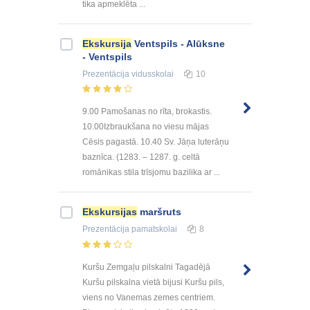
tika apmeklēta ...
Ekskursija
Ventspils - Alūksne
- Ventspils
Prezentācija
vidusskolai
10
9.00 Pamošanas no rīta, brokastis.
10.00Izbraukšana no viesu mājas
Cēsis pagastā. 10.40 Sv. Jāņa luterāņu
baznīca. (1283. – 1287. g. celtā
romānikas stila trīsjomu bazilika ar ...
Ekskursijas
maršruts
Prezentācija
pamatskolai
8
Kuršu Zemgaļu pilskalni Tagadējā
Kuršu pilskalna vietā bijusi Kuršu pils,
viens no Vanemas zemes centriem.