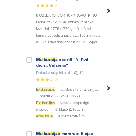
8.OBJEKTS: BORHU- KROPOTKINU
DZIMTAS KAPI Šie dzimta kapi tika
izveidoti 1778./1779.gadā tieši kā
kungu apbedīšanas vieta. Tas ir minēts
arī Siguldas draudzes hronikā. Šajos ...
Ekskursija
sportā ''Aktīvā
diena Vidzemē''
Referāts
augstskolai
10
Ekskursijās
attīstās skolēnu izziņas
... praktiski. (Žukovs, 1997)
Ekskursijas
veidota vispusīga,
dažādu ... - 6. klase (13gadi) ,
ekskursija
ir piemērota šim ...
Ekskursijas
maršruts Elejas