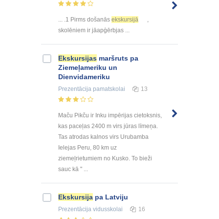
... .1 Pirms došanās
ekskursijā
,
skolēniem ir jāapģērbjas ...
Ekskursijas
maršruts pa
Ziemeļameriku un
Dienvidameriku
Prezentācija
pamatskolai
13
Maču Pikču ir Inku impērijas cietoksnis,
kas paceļas 2400 m virs jūras līmeņa.
Tas atrodas kalnos virs Urubamba
Ielejas Peru, 80 km uz
ziemeļrietumiem no Kusko. To bieži
sauc kā " ...
Ekskursija
pa Latviju
Prezentācija
vidusskolai
16