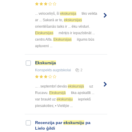
... veloceliņš, šī
ekskursija
tiks veikta
ar ... Sakarā ar to,
ekskursijas
orientēšanās laiks ir ... ēku vēsturi.
Ekskursijas
mērķis ir iepazīstināt ...
centrs Alfa.
Ekskursijas
ilgums būs
aptuveni ...
Ekskursija
Konspekts
augstskolai
2
... . septembrī devās
ekskursijā
uz
Rucavu.
Ekskursijā
tika apskatīti ...
var braukt uz
ekskursiju
iepriekš
piesakoties; • Vietējie ...
Recenzija par
ekskursiju
pa
Lielo ģildi