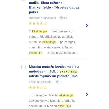
muiža- Siera ražotne -
Blankenfelde - Tērvetes dabas
parks
Referāts
augstskolai
15
2.
Ekskursijas
hronometrāža un
plāns ... RīguEkskursijas apraksts
Autobusa
ekskursija
pa Zemgali,
maršrutā ... – siera ražotni. Tāpēc
ekskursija
iznāca piesātināta un ...
Mācību metožu izvēle, mācību
metodes - mācību
ekskursija
,
raksturojums un pielietojums
Eseja
augstskolai
1
... un iemaņas. Mācību
ekskursiju
galvenokārt var izmantot ... izdarītu
secinājumus. Mācību
ekskursijā