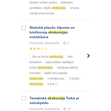
skolēni uztver pašus ... dabiskos
apstākļos, tāpēc
ekskursija
izraisa
vairāk emocionālu ...
Statiskā plaušu tilpuma un
krūškurvja
ekskursijas
noteikšana
Konspekts
vidusskolai
2
... litri un krūšu
ekskursija
labi
trenētam, ... kapacitātes rādītājus,
krūšu
ekskursijas
mērījumi atbilst
normām ... tādēļ viņu plaušu
ekskursija
ir lielāka par ... . 3 krūšu
ekskursija
ir par 1 ...
Tematiskā
ekskursija
Teikā ar
velodipēdu
Konspekts
augstskolai
15