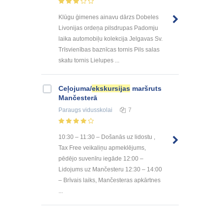
Klūgu ģimenes ainavu dārzs Dobeles
Livonijas ordeņa pilsdrupas Padomju
laika automobiļu kolekcija Jelgavas Sv.
Trīsvienības baznīcas tornis Pils salas
skatu tornis Lielupes ...
Ceļojuma/
ekskursijas
maršruts
Mančesterā
Paraugs
vidusskolai
7
10:30 – 11:30 – Došanās uz lidostu ,
Tax Free veikaliņu apmeklējums,
pēdējo suvenīru iegāde 12:00 –
Lidojums uz Mančesteru 12:30 – 14:00
– Brīvais laiks, Mančesteras apkārtnes
...