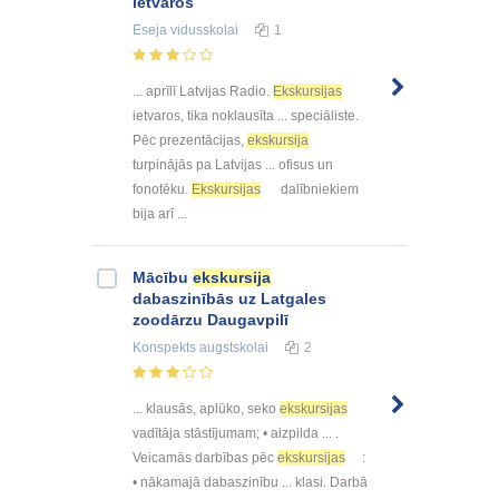
ietvaros
Eseja
vidusskolai
1
... aprīlī Latvijas Radio.
Ekskursijas
ietvaros, tika noklausīta ... speciāliste.
Pēc prezentācijas,
ekskursija
turpinājās pa Latvijas ... ofisus un
fonotēku.
Ekskursijas
dalībniekiem
bija arī ...
Mācību
ekskursija
dabaszinībās uz Latgales
zoodārzu Daugavpilī
Konspekts
augstskolai
2
... klausās, aplūko, seko
ekskursijas
vadītāja stāstījumam; • aizpilda ... .
Veicamās darbības pēc
ekskursijas
:
• nākamajā dabaszinību ... klasi. Darbā