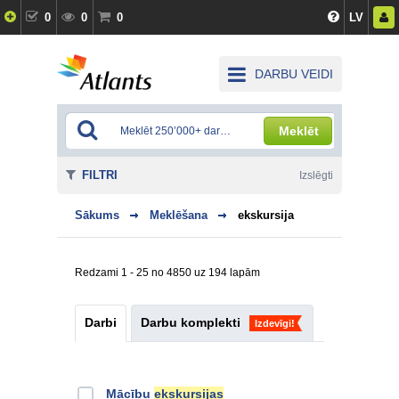
0
0
0
LV
DARBU VEIDI
Meklēt
FILTRI
Izslēgti
Sākums
Meklēšana
ekskursija
Redzami 1 - 25 no 4850 uz 194 lapām
Darbi
Darbu komplekti
Izdevīgi!
Mācību
ekskursijas