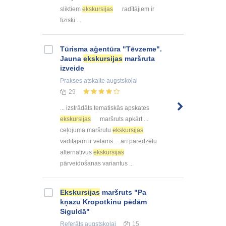
sliktiem
ekskursijas
radītājiem ir
fiziski ...
Tūrisma aģentūra "Tēvzeme".
Jauna
ekskursijas
maršruta
izveide
Prakses atskaite
augstskolai
29
... izstrādāts tematiskās apskates
ekskursijas
maršruts apkārt ...
ceļojuma maršrutu
ekskursijas
vadītājam ir vēlams ... arī paredzētu
alternatīvus
ekskursijas
pārveidošanas variantus ...
Ekskursijas
maršruts "Pa
kņazu Kropotkinu pēdām
Siguldā"
Referāts
augstskolai
15